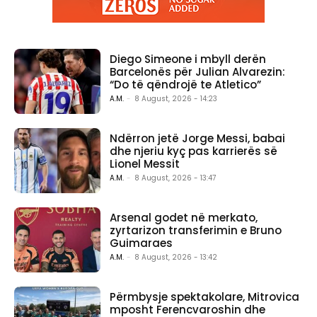
Diego Simeone i mbyll derën
Barcelonës për Julian Alvarezin:
“Do të qëndrojë te Atletico”
A.M.
-
8 August, 2026 - 14:23
Ndërron jetë Jorge Messi, babai
dhe njeriu kyç pas karrierës së
Lionel Messit
A.M.
-
8 August, 2026 - 13:47
Arsenal godet në merkato,
zyrtarizon transferimin e Bruno
Guimaraes
A.M.
-
8 August, 2026 - 13:42
Përmbysje spektakolare, Mitrovica
mposht Ferencvaroshin dhe