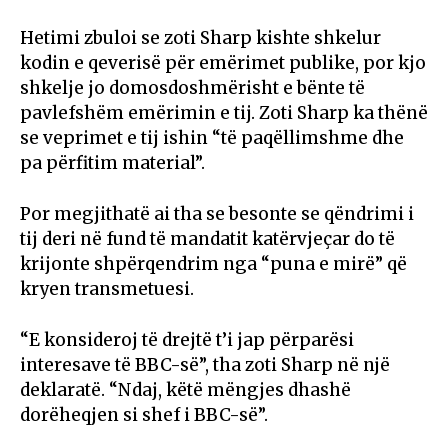
Hetimi zbuloi se zoti Sharp kishte shkelur
kodin e qeverisë për emërimet publike, por kjo
shkelje jo domosdoshmërisht e bënte të
pavlefshëm emërimin e tij. Zoti Sharp ka thënë
se veprimet e tij ishin “të paqëllimshme dhe
pa përfitim material”.
Por megjithatë ai tha se besonte se qëndrimi i
tij deri në fund të mandatit katërvjeçar do të
krijonte shpërqendrim nga “puna e mirë” që
kryen transmetuesi.
“E konsideroj të drejtë t’i jap përparësi
interesave të BBC-së”, tha zoti Sharp në një
deklaratë. “Ndaj, këtë mëngjes dhashë
dorëheqjen si shef i BBC-së”.