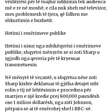
vështirësi për të ruajtur ndikimin tek audienca
më e re në moshë, e cila nuk sheh më televizor,
mes problemesh të tjera, që lidhen me
shkurtimin e buxhetit.
Hetimi i emërimeve publike
Hetimi i nisur nga mbikëqyrësi i emërimeve
publike, shqyrtoi mënyrën se si zoti Sharp u
zgjodh nga qeveria për të kryesuar
transmetuesin.
Në mënyrë të veçantë, u shqyrtua nëse zoti
Sharp kishte deklaruar të gjitha detajet mbi
rolin e tij në lehtësimin e procedura për
marrjen e një kredie prej 800,000 paundësh
ose 1 milion dollarësh, nga zoti Johnson,
përpara se ai të emërohej shef i BBC-së.