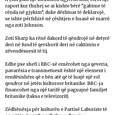
raport kur thuhej se ai kishte bërë “gabime të
rënda në gjykim”, duke dështuar të deklarojë,
se ishte përfshirë në çështjen e huasë së marrë
nga zoti Johnson.
Zoti Sharp ka rënë dakord të qëndrojë në detyrë
deri në fund të qershorit deri në caktimin e
zëvendësuesit të tij.
Edhe pse shefi i BBC-së emërohet nga qeveria,
pavarësia e transmetuesit është një element i
rendësishëm që e bën atë që të luajë një rol
qendror në jetën kulturore britanike. BBC-ja
financohet nga një tarifë që paguajnë familjet
britanike (taksa e televizorit).
Zëdhënësja për kulturën e Partisë Laburiste të