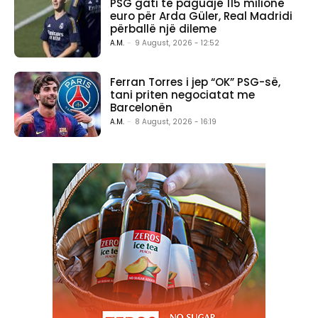
PSG gati të paguajë 115 milionë
euro për Arda Güler, Real Madridi
përballë një dileme
A.M.
-
9 August, 2026 - 12:52
Ferran Torres i jep “OK” PSG-së,
tani priten negociatat me
Barcelonën
A.M.
-
8 August, 2026 - 16:19