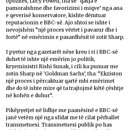
opozitës, Lucy Powell, tha se “qasja e
pamoralshme dhe favorizimi i miqve’ nga ana
e qeverisë konservatore, kishte dëmtuar
reputacionin e BBC-së. Ajo shtoi se ishte i
nevojshëm “një proces vërtet i pavarur dhe i
fortë” në emërimin e pasardhësit të zotit Sharp.
I pyetur nga gazetarët nëse kreu i ri i BBC-së
duhet të ishte një emërim jo politik,
kryeministri Rishi Sunak, i cili ka punuar me
zotin Sharp në ‘Goldman Sachs’, tha: “Ekziston
një proces i përcaktuar qartë mbi emërimet
dhe do të ishte mire që ta trajtojmë këtë çështje
në kohën e duhur”.
Pikëpyetjet në lidhje me paanësinë e BBC-së
janë vetëm një nga sfidat me të cilat përballet
transmetuesi. Transmetuesi publik po has