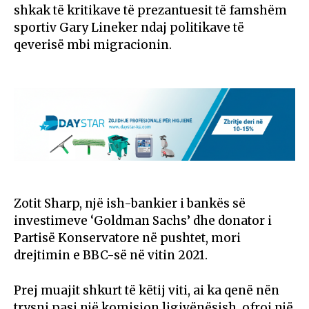
shkak të kritikave të prezantuesit të famshëm
sportiv Gary Lineker ndaj politikave të
qeverisë mbi migracionin.
Zotit Sharp, një ish-bankier i bankës së
investimeve ‘Goldman Sachs’ dhe donator i
Partisë Konservatore në pushtet, mori
drejtimin e BBC-së në vitin 2021.
Prej muajit shkurt të këtij viti, ai ka qenë nën
trysni pasi një komision ligjvënësish, ofroi një