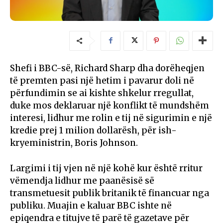
Shefi i BBC-së, Richard Sharp dha dorëheqjen
të premten pasi një hetim i pavarur doli në
përfundimin se ai kishte shkelur rregullat,
duke mos deklaruar një konflikt të mundshëm
interesi, lidhur me rolin e tij në sigurimin e një
kredie prej 1 milion dollarësh, për ish-
kryeministrin, Boris Johnson.
Largimi i tij vjen në një kohë kur është rritur
vëmendja lidhur me paanësisë së
transmetuesit publik britanik të financuar nga
publiku. Muajin e kaluar BBC ishte në
epiqendra e titujve të parë të gazetave për