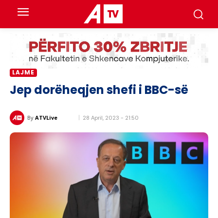
LAJME
​Jep dorëheqjen shefi i BBC-së
28 April, 2023 - 21:50
By
ATVLive