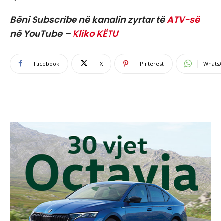
Bëni Subscribe në kanalin zyrtar të
ATV-së
në YouTube –
Kliko KËTU
Facebook
X
Pinterest
Whats