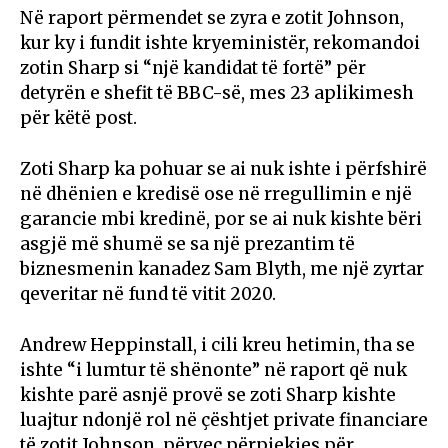
Në raport përmendet se zyra e zotit Johnson,
kur ky i fundit ishte kryeministër, rekomandoi
zotin Sharp si “një kandidat të fortë” për
detyrën e shefit të BBC-së, mes 23 aplikimesh
për këtë post.
Zoti Sharp ka pohuar se ai nuk ishte i përfshirë
në dhënien e kredisë ose në rregullimin e një
garancie mbi kredinë, por se ai nuk kishte bëri
asgjë më shumë se sa një prezantim të
biznesmenin kanadez Sam Blyth, me një zyrtar
qeveritar në fund të vitit 2020.
Andrew Heppinstall, i cili kreu hetimin, tha se
ishte “i lumtur të shënonte” në raport që nuk
kishte parë asnjë provë se zoti Sharp kishte
luajtur ndonjë rol në çështjet private financiare
të zotit Johnson, përveç përpjekjes për