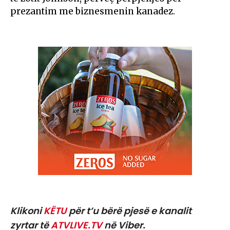
prezantim me biznesmenin kanadez.
Klikoni
KËTU
për t’u bërë pjesë e kanalit
zyrtar të
ATVLIVE.TV
në Viber.