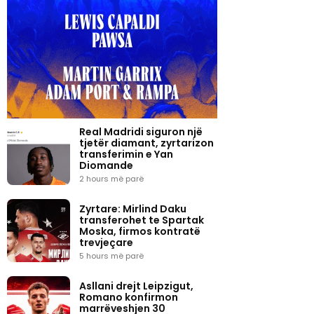
Real Madridi siguron një
tjetër diamant, zyrtarizon
transferimin e Yan
Diomande
2 hours më parë
Zyrtare: Mirlind Daku
transferohet te Spartak
Moska, firmos kontratë
trevjeçare
5 hours më parë
Asllani drejt Leipzigut,
Romano konfirmon
marrëveshjen 30