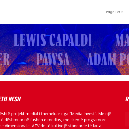
Page 1 of 2
TH NESH
R
është projekt medial i themeluar nga “Media Invest”. Me një
 të dëshmuar në fushën e medias, me skemë programore
ë dimensionale, ATV do të kultivojë standarde të larta