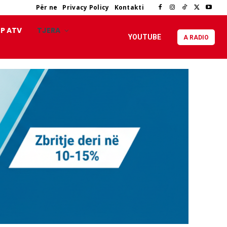
Për ne
Privacy Policy
Kontakti
P ATV
TJERA
YOUTUBE
A RADIO