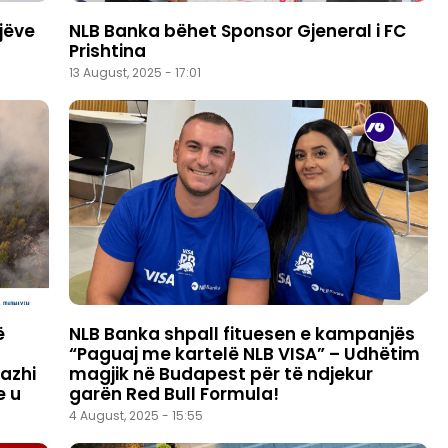
jëve
NLB Banka bëhet Sponsor Gjeneral i FC
Prishtina
13 August, 2025 - 17:01
ë
NLB Banka shpall fituesen e kampanjës
“Paguaj me kartelë NLB VISA” – Udhëtim
zazhi
magjik në Budapest për të ndjekur
e u
garën Red Bull Formula!
4 August, 2025 - 15:55