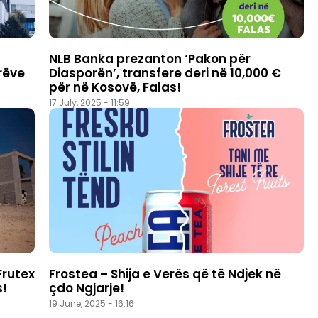
NLB Banka prezanton ‘Pakon për
rëve
Diasporën’, transfere deri në 10,000 €
për në Kosovë, Falas!
17 July, 2025 - 11:59
Frutex
Frostea – Shija e Verës që të Ndjek në
s!
çdo Ngjarje!
19 June, 2025 - 16:16