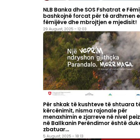
NLB Banka dhe SOS Fshatrat e Fëmi
bashkojnë forcat për të ardhmen e
fëmijëve dhe mbrojtjen e mjedisit!
29 August, 2025 - 12:03
Për shkak të kushteve të shtuara t
kërcënimit, nisma rajonale për
menaxhimin e zjarreve në nivel pei
në Ballkanin Perëndimor është duk
zbatuar...
5 August, 2025 - 18:13