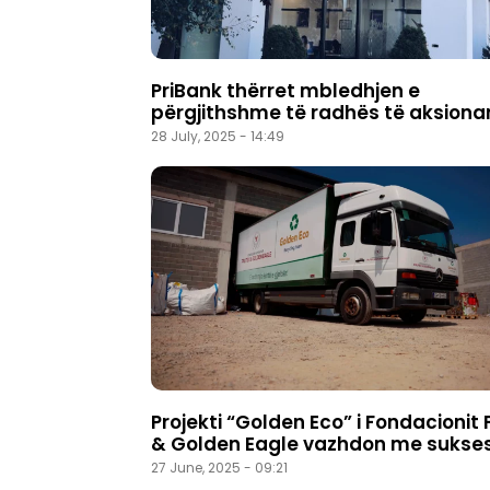
PriBank thërret mbledhjen e
përgjithshme të radhës të aksiona
28 July, 2025 - 14:49
Projekti “Golden Eco” i Fondacionit 
& Golden Eagle vazhdon me sukse
27 June, 2025 - 09:21