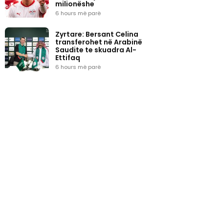
milionëshe
6 hours më parë
Zyrtare: Bersant Celina
transferohet në Arabinë
Saudite te skuadra Al-
Ettifaq
6 hours më parë