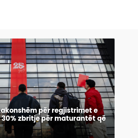
ëzakonshëm për regjistrimet e
30% zbritje për maturantët që