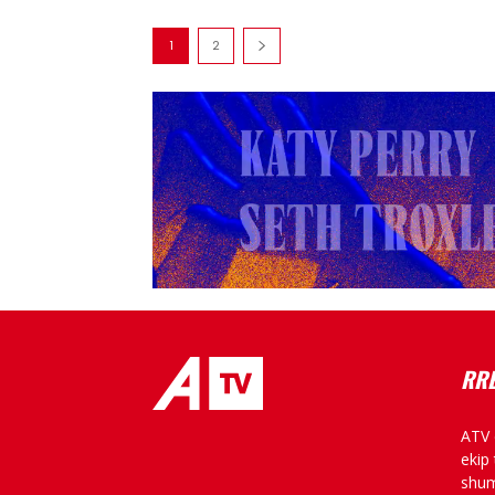
1
2
RRE
ATV 
placeholder text
ekip
shum