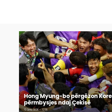
Hong Myung-bo përgëzon Kore
përmbysjes ndaj Çekisë
12 June, 2026 - 12:58