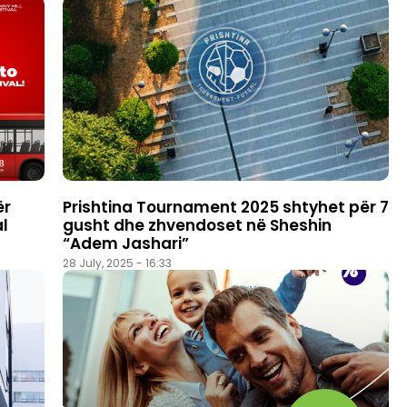
ër
Prishtina Tournament 2025 shtyhet për 7
al
gusht dhe zhvendoset në Sheshin
“Adem Jashari”
28 July, 2025 - 16:33