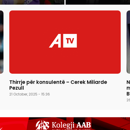
Thirrje për konsulentë – Cerek Miliarde
N
Pezull
m
B
21 October, 2025 - 15:36
2