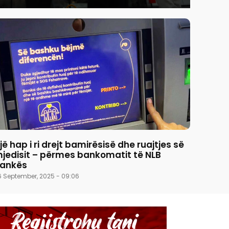
jë hap i ri drejt bamirësisë dhe ruajtjes së
jedisit – përmes bankomatit të NLB
ankës
6 September, 2025 - 09:06