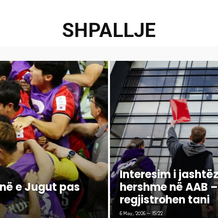
SHPALLJE
Interesim i jasht
në e Jugut pas
hershme në AAB – 
regjistrohen tani
6 May, 2026 - 15:22