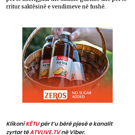
rritur saktësinë e vendimeve në fushë.
Klikoni
KËTU
për t’u bërë pjesë e kanalit
zyrtar të
ATVLIVE.TV
në Viber.