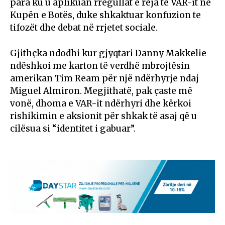
para ku u aplikuan rregullat e reja të VAR-it në
Kupën e Botës, duke shkaktuar konfuzion te
tifozët dhe debat në rrjetet sociale.
Gjithçka ndodhi kur gjyqtari Danny Makkelie
ndëshkoi me karton të verdhë mbrojtësin
amerikan Tim Ream për një ndërhyrje ndaj
Miguel Almiron. Megjithatë, pak çaste më
vonë, dhoma e VAR-it ndërhyri dhe kërkoi
rishikimin e aksionit për shkak të asaj që u
cilësua si “identitet i gabuar”.