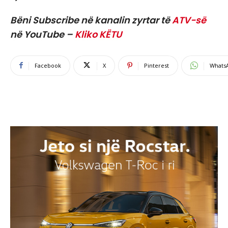
Bëni Subscribe në kanalin zyrtar të
ATV-së
në YouTube –
Kliko KËTU
Facebook
X
Pinterest
Whats