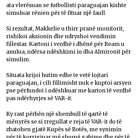
ata vlerësuan se futbollisti paraguajan kishte
simuluar rënien për të fituar një faull.
Si rezultat, Makkelie u thirr pranë monitorit,
rishikoi aksionin dhe ndryshoi vendimin
fillestar. Kartoni i verdhë i dhënë për Ream u
anulua, ndërsa ndëshkimi iu dha Almironit për
simulim.
Situata krijoi hutim edhe te vetë lojtari
paraguajan, i cili fillimisht nuk e kuptoi arsyen
pse përfundoi i ndëshkuar me karton të verdhë
pas ndërhyrjes së VAR-it.
Ky rast përbën një shembull të qartë të
mënyrës se si rregullat e reja të VAR-it do të
zbatohen gjatë Kupës së Botës, me synimin
për të korrigjuar më shumë gabime dhe për të