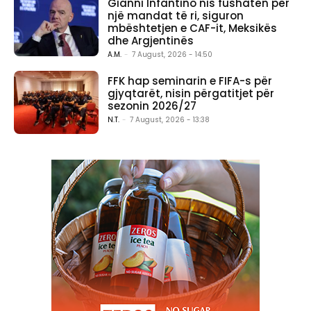
Gianni Infantino nis fushatën për
një mandat të ri, siguron
mbështetjen e CAF-it, Meksikës
dhe Argjentinës
A.M.
-
7 August, 2026 - 14:50
FFK hap seminarin e FIFA-s për
gjyqtarët, nisin përgatitjet për
sezonin 2026/27
N.T.
-
7 August, 2026 - 13:38