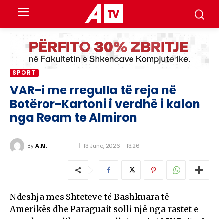
SPORT
VAR-i me rregulla të reja në
Botëror-Kartoni i verdhë i kalon
nga Ream te Almiron
13 June, 2026 - 13:26
By
A.M.
Ndeshja mes Shteteve të Bashkuara të
Amerikës dhe Paraguait solli një nga rastet e