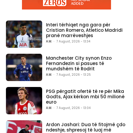
Interi tërhiqet nga gara për
Cristian Romero, Atletico Madridi
pranë marrëveshjes
A.M.
-
7 August, 2026 - 13:34
Manchester City synon Enzo
Fernandezin si pasues të
mundshëm të Rodrit
A.M.
-
7 August, 2026 - 13:25
PSG përgatit ofertë të re për Mika
Godts, Ajax kërkon mbi 50 milionë
euro
A.M.
-
7 August, 2026 - 13:04
Ardon Jashari: Dua të fitojmë çdo
ndeshje, shpresoj të luaj më