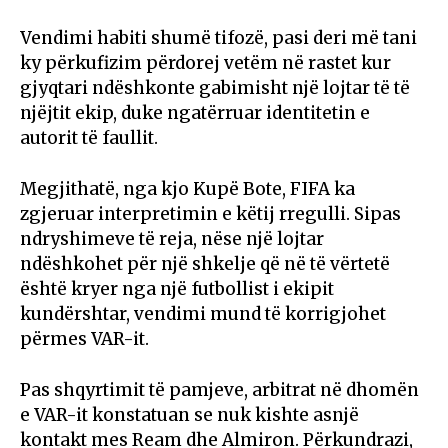
Vendimi habiti shumë tifozë, pasi deri më tani
ky përkufizim përdorej vetëm në rastet kur
gjyqtari ndëshkonte gabimisht një lojtar të të
njëjtit ekip, duke ngatërruar identitetin e
autorit të faullit.
Megjithatë, nga kjo Kupë Bote, FIFA ka
zgjeruar interpretimin e këtij rregulli. Sipas
ndryshimeve të reja, nëse një lojtar
ndëshkohet për një shkelje që në të vërtetë
është kryer nga një futbollist i ekipit
kundërshtar, vendimi mund të korrigjohet
përmes VAR-it.
Pas shqyrtimit të pamjeve, arbitrat në dhomën
e VAR-it konstatuan se nuk kishte asnjë
kontakt mes Ream dhe Almiron. Përkundrazi,