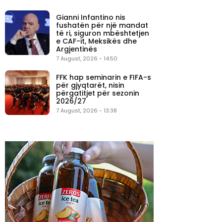
Gianni Infantino nis
fushatën për një mandat
të ri, siguron mbështetjen
e CAF-it, Meksikës dhe
Argjentinës
7 August, 2026 - 14:50
FFK hap seminarin e FIFA-s
për gjyqtarët, nisin
përgatitjet për sezonin
2026/27
7 August, 2026 - 13:38