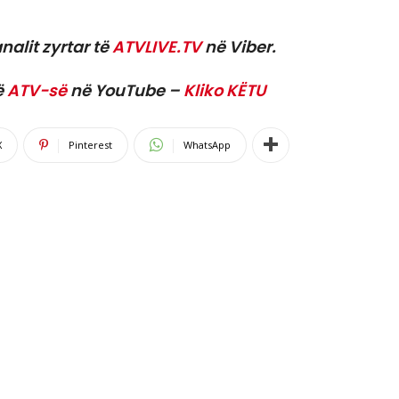
nalit zyrtar të
ATVLIVE.TV
në Viber.
ë
ATV-së
në YouTube –
Kliko KËTU
X
Pinterest
WhatsApp