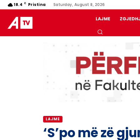
C
18.4
Pristina
Saturday, August 8, 2026
LAJME
ZGJEDH
LAJME
‘S’po më zë gj