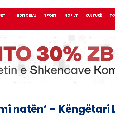
JET
EDITORIAL
SPORT
NOFILT
KULTURË
TO
umi natën’ – Këngëtari