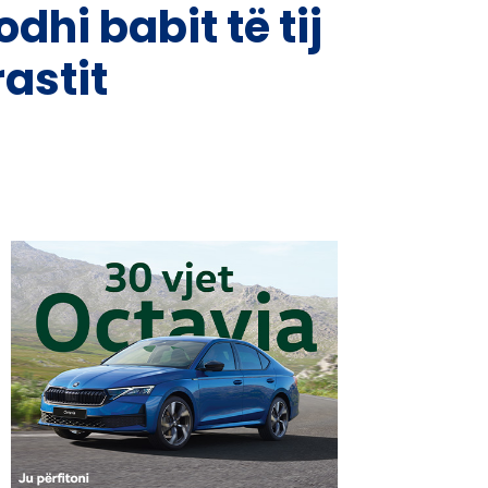
dhi babit të tij
rastit