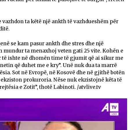
vite vazhdon ta këtë një ankth të vazhdueshëm për
ditë.
enë se kam pasur ankth dhe stres dhe një
 mundur ta menaxhoj veten gati 25 vite. Kohën e
r të ishte në dhomën time të gjumit që ai sikur me
netin që duhet me e kry”. Unë nuk dua ta marrë
ejtësia. Sot në Evropë, në Kosovë dhe në gjithë botën
, ekziston prokuroria. Nëse nuk ekzistojnë këta të
jtësia e Zotit”, thotë Labinoti. /atvlive.tv