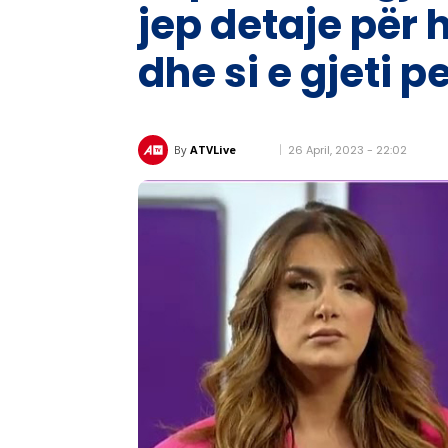
jep detaje për h
dhe si e gjeti p
26 April, 2023 - 22:02
By
ATVLive