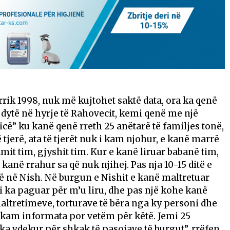
rrik 1998, nuk më kujtohet saktë data, ora ka qenë
 dytë në hyrje të Rahovecit, kemi qenë me një
icë” ku kanë qenë rreth 25 anëtarë të familjes tonë,
tjerë, ata të tjerët nuk i kam njohur, e kanë marrë
it tim, gjyshit tim. Kur e kanë liruar babanë tim,
në rrahur sa që nuk njihej. Pas nja 10-15 ditë e
ë në Nish. Në burgun e Nishit e kanë maltretuar
i ka paguar për m’u liru, dhe pas një kohe kanë
maltretimeve, torturave të bëra nga ky personi dhe
uk kam informata por vetëm për këtë. Jemi 25
 ka vdekur për shkak të pasojave të burgut”, rrëfen