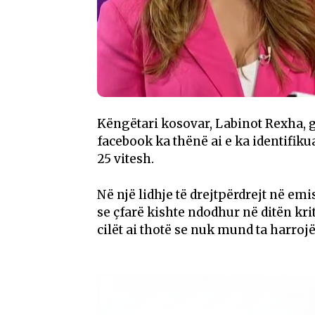
Këngëtari kosovar, Labinot Rexha, g
facebook ka thënë ai e ka identifikuar
25 vitesh.
Në një lidhje të drejtpërdrejt në e
se çfarë kishte ndodhur në ditën krit
cilët ai thotë se nuk mund ta harroj