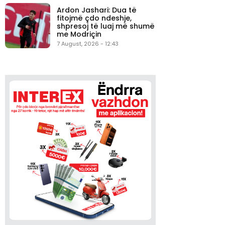
Ardon Jashari: Dua të
fitojmë çdo ndeshje,
shpresoj të luaj më shumë
me Modriçin
7 August, 2026 - 12:43