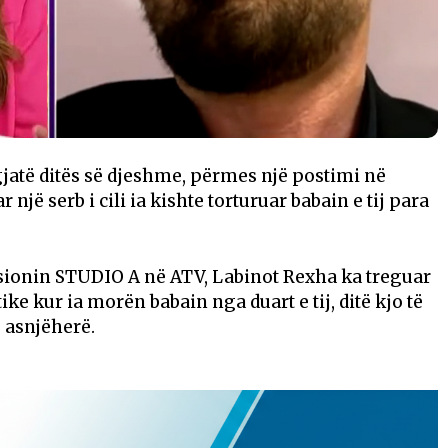
jatë ditës së djeshme, përmes një postimi në
 një serb i cili ia kishte torturuar babain e tij para
misionin STUDIO A në ATV, Labinot Rexha ka treguar
ike kur ia morën babain nga duart e tij, ditë kjo të
ë asnjëherë.