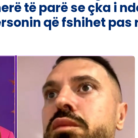
erë të parë se çka i ndo
ersonin që fshihet pas 