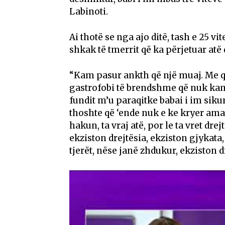
Labinoti.
Ai thotë se nga ajo ditë, tash e 25 
shkak të tmerrit që ka përjetuar atë 
“Kam pasur ankth që një muaj. Me q
gastrofobi të brendshme që nuk kam
fundit m’u paraqitke babai i im siku
thoshte që ‘ende nuk e ke kryer ama
hakun, ta vraj atë, por le ta vret dr
ekziston drejtësia, ekziston gjykata
tjerët, nëse janë zhdukur, ekziston dre