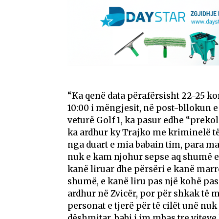
“Ka qenë data përafërsisht 22-25 ko
10:00 i mëngjesit, në post-bllokun e
veturë Golf 1, ka pasur edhe “prekol
ka ardhur ky Trajko me kriminelë të 
nga duart e mia babain tim, para mam
nuk e kam njohur sepse aq shumë e ka
kanë liruar dhe përsëri e kanë marr
shumë, e kanë liru pas një kohë pas
ardhur në Zvicër, por për shkak të 
personat e tjerë për të cilët unë n
dëshmitar, babi i im mbas tre viteve