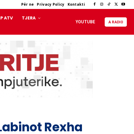
Për ne
Privacy Policy
Kontakti
P ATV
TJERA
YOUTUBE
A RADIO
 Labinot Rexha