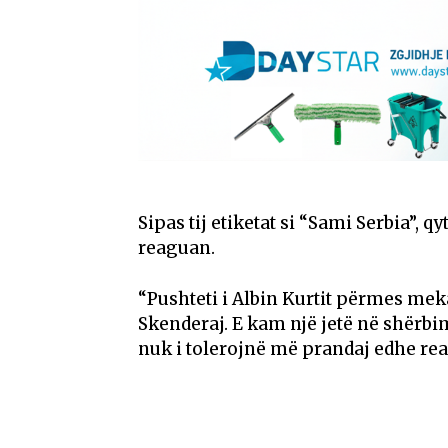
Sipas tij etiketat si “Sami Serbia”, q
reaguan.
“Pushteti i Albin Kurtit përmes meka
Skenderaj. E kam një jetë në shërbim
nuk i tolerojnë më prandaj edhe rea