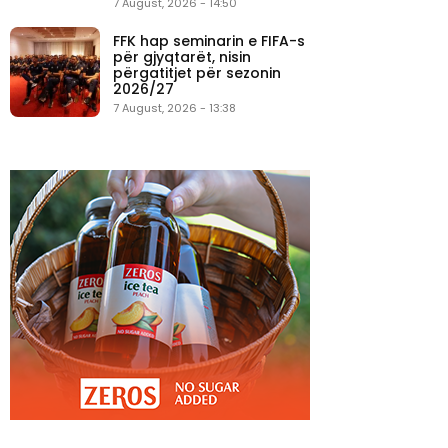
7 August, 2026 - 14:50
FFK hap seminarin e FIFA-s
për gjyqtarët, nisin
përgatitjet për sezonin
2026/27
7 August, 2026 - 13:38