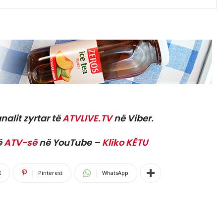
nalit zyrtar të
ATVLIVE.TV
në Viber.
ë
ATV-së
në YouTube –
Kliko KËTU
X
Pinterest
WhatsApp