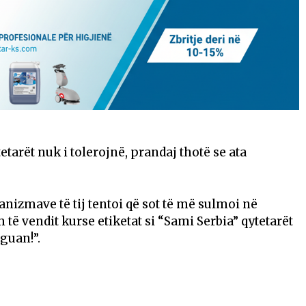
ytetarët nuk i tolerojnë, prandaj thotë se ata
nizmave të tij tentoi që sot të më sulmoi në
 të vendit kurse etiketat si “Sami Serbia” qytetarët
guan!”.