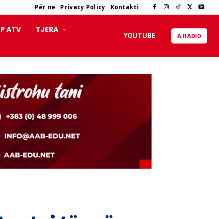
Për ne
Privacy Policy
Kontakti
P ATV
TJERA
YOUTUBE
A RADIO