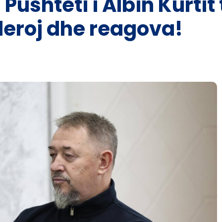
Pushteti i Albin Kurtit
leroj dhe reagova!