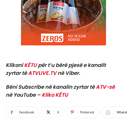
Klikoni
KËTU
për t’u bërë pjesë e kanalit
zyrtar të
ATVLIVE.TV
në Viber.
Bëni Subscribe në kanalin zyrtar të
ATV-së
në YouTube –
Kliko KËTU
Facebook
X
Pinterest
Whats