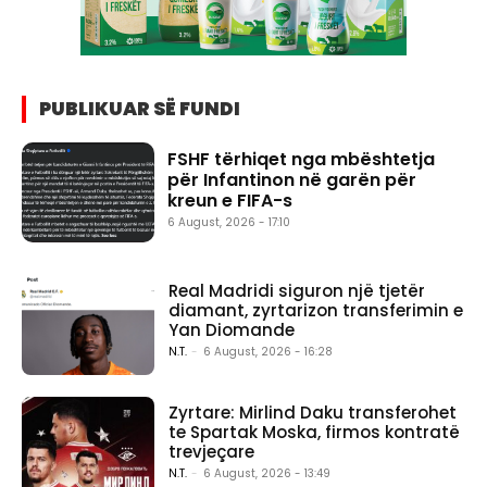
PUBLIKUAR SË FUNDI
FSHF tërhiqet nga mbështetja
për Infantinon në garën për
kreun e FIFA-s
6 August, 2026 - 17:10
Real Madridi siguron një tjetër
diamant, zyrtarizon transferimin e
Yan Diomande
N.T.
-
6 August, 2026 - 16:28
Zyrtare: Mirlind Daku transferohet
te Spartak Moska, firmos kontratë
trevjeçare
N.T.
-
6 August, 2026 - 13:49