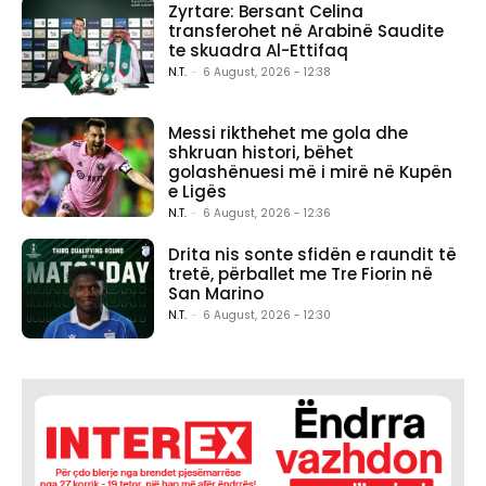
Zyrtare: Bersant Celina
transferohet në Arabinë Saudite
te skuadra Al-Ettifaq
N.T.
-
6 August, 2026 - 12:38
Messi rikthehet me gola dhe
shkruan histori, bëhet
golashënuesi më i mirë në Kupën
e Ligës
N.T.
-
6 August, 2026 - 12:36
Drita nis sonte sfidën e raundit të
tretë, përballet me Tre Fiorin në
San Marino
N.T.
-
6 August, 2026 - 12:30