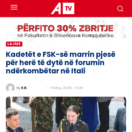
LAJME
Kadetët e FSK-së marrin pjesë
për herë të dytë në forumin
ndërkombëtar në Itali
14 May, 2026 - 13:39
By
K.B.