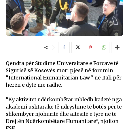
Qendra për Studime Universitare e Forcave të
Sigurisë së Kosovës mori pjesë në forumin
“International Humanitarian Law ” në Itali për
herën e dytë me radhë.
“Ky aktivitet ndërkombëtar mbledh kadetë nga
akademi ushtarake të ndryshme të botës për të
shkëmbyer njohuritë dhe aftësitë e tyre në të
Drejtën Ndërkombëtare Humanitare”, njofton
FSK.