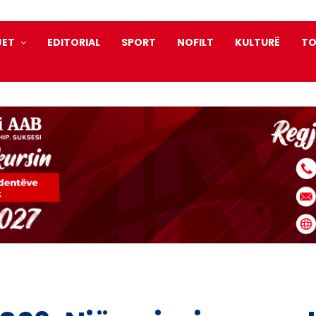
JET
EDITORIAL
SPORT
NOFILT
KULTURË
TO