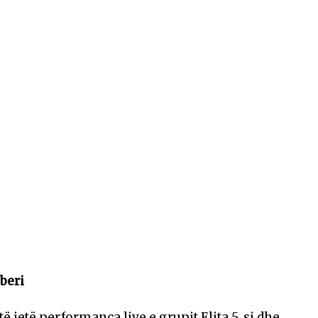
mberi
ë jetë performanca live e grupit Elita 5, si dhe