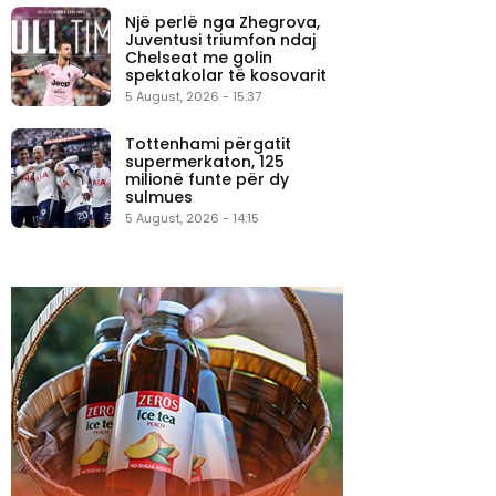
Një perlë nga Zhegrova,
Juventusi triumfon ndaj
Chelseat me golin
spektakolar të kosovarit
5 August, 2026 - 15:37
Tottenhami përgatit
supermerkaton, 125
milionë funte për dy
sulmues
5 August, 2026 - 14:15