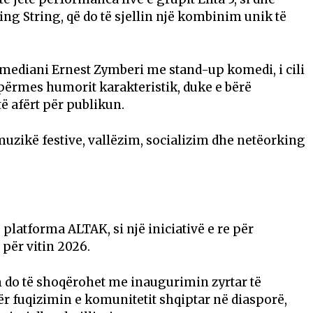
g String, që do të sjellin një kombinim unik të
omediani Ernest Zymberi me stand-up komedi, i cili
 përmes humorit karakteristik, duke e bërë
 afërt për publikun.
uzikë festive, vallëzim, socializim dhe netëorking
 platforma ALTAK, si një iniciativë e re për
për vitin 2026.
im do të shoqërohet me inaugurimin zyrtar të
ër fuqizimin e komunitetit shqiptar në diasporë,