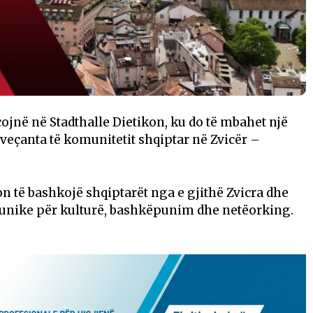
çojnë në Stadthalle Dietikon, ku do të mbahet një
eçanta të komunitetit shqiptar në Zvicër –
ynon të bashkojë shqiptarët nga e gjithë Zvicra dhe
ë unike për kulturë, bashkëpunim dhe netëorking.