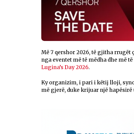
Më 7 qershor 2026, të gjitha rrugët 
nga eventet më të mëdha dhe më të v
Lugina’s Day 2026
.
Ky organizim, i pari i këtij lloji, s
më gjerë, duke krijuar një hapësir