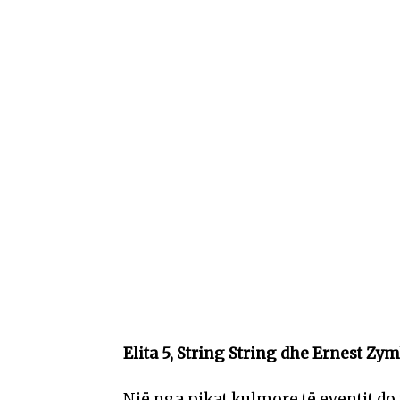
Elita 5, String String dhe Ernest Zy
Një nga pikat kulmore të eventit do t