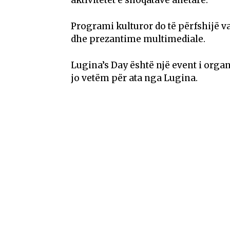
aktivitetet e shoqatave anëtare.
Programi kulturor do të përfshijë va
dhe prezantime multimediale.
Lugina’s Day është një event i organ
jo vetëm për ata nga Lugina.