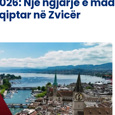
026: Një ngjarje e ma
qiptar në Zvicër