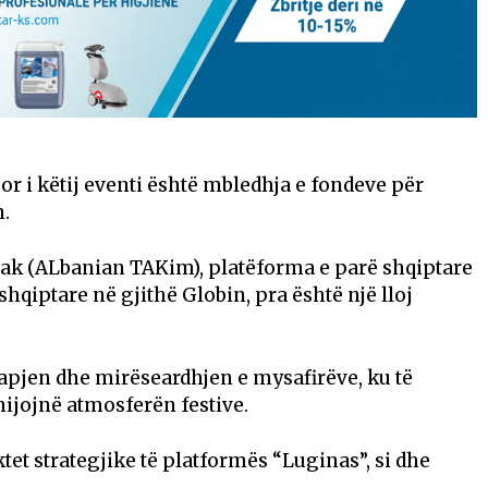
sor i këtij eventi është mbledhja e fondeve për
n.
ltak (ALbanian TAKim), platëforma e parë shqiptare
shqiptare në gjithë Globin, pra është një lloj
hapjen dhe mirëseardhjen e mysafirëve, ku të
ijojnë atmosferën festive.
et strategjike të platformës “Luginas”, si dhe