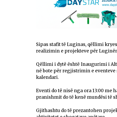
Sipas stafit të Luginas, qëllimi krye
realizimin e projekteve për Luginë
Qëllimi i dytë është Inaugurimi i A
në bote për regjistrimin e eventeve 
kalendari.
Eventi do të nisë nga ora 13:00 me 
pranishmit do të kenë mundësi të sh
Gjithashtu do të prezantohen projekt