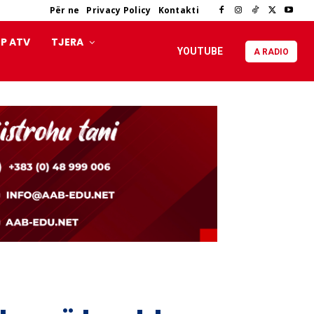
Për ne
Privacy Policy
Kontakti
P ATV
TJERA
YOUTUBE
A RADIO