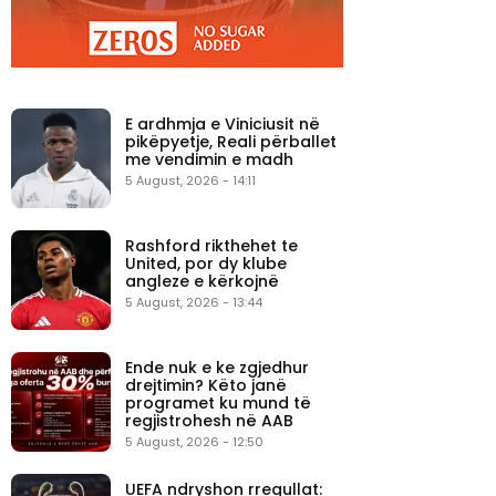
E ardhmja e Viniciusit në
pikëpyetje, Reali përballet
me vendimin e madh
5 August, 2026 - 14:11
Rashford rikthehet te
United, por dy klube
angleze e kërkojnë
5 August, 2026 - 13:44
Ende nuk e ke zgjedhur
drejtimin? Këto janë
programet ku mund të
regjistrohesh në AAB
5 August, 2026 - 12:50
UEFA ndryshon rregullat: