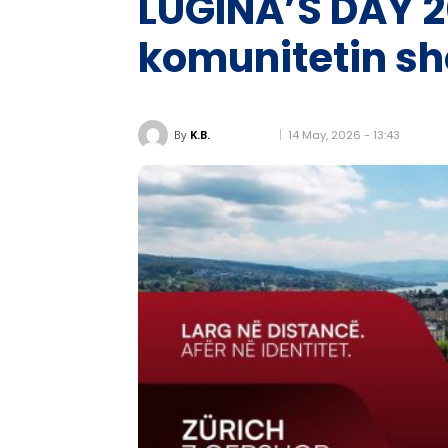
LUGINA’S DAY 2
komunitetin sh
14 May, 2026 - 13:43
By
K.B.