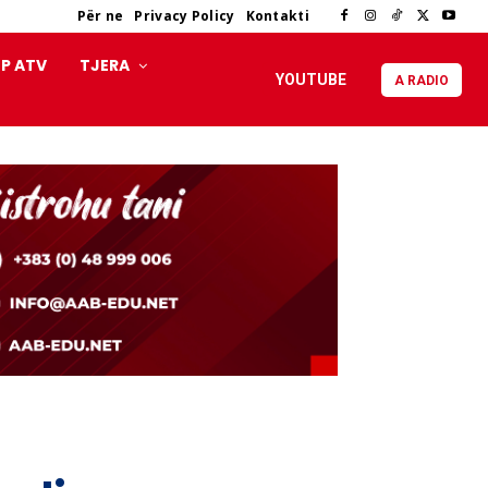
Për ne
Privacy Policy
Kontakti
P ATV
TJERA
YOUTUBE
A RADIO