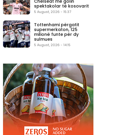
Chelseat me golin
spektakolar të kosovarit
5 August, 2026 - 15:37
Tottenhami përgatit
supermerkaton, 125
milionë funte për dy
sulmues
5 August, 2026 - 14:15