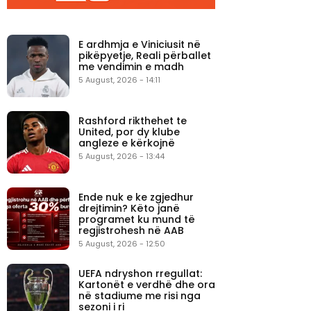
E ardhmja e Viniciusit në
pikëpyetje, Reali përballet
me vendimin e madh
5 August, 2026 - 14:11
Rashford rikthehet te
United, por dy klube
angleze e kërkojnë
5 August, 2026 - 13:44
Ende nuk e ke zgjedhur
drejtimin? Këto janë
programet ku mund të
regjistrohesh në AAB
5 August, 2026 - 12:50
UEFA ndryshon rregullat:
Kartonët e verdhë dhe ora
në stadiume me risi nga
sezoni i ri