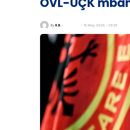
OVL-UÇK mban 
15 May, 2026 - 09:38
By
K.B.