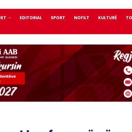
JET
EDITORIAL
SPORT
NOFILT
KULTURË
TO