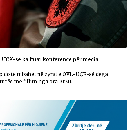
ë UÇK-së ka ftuar konferencë për media.
yp do të mbahet në zyrat e OVL-UÇK-së dega
turës me fillim nga ora 10:30.