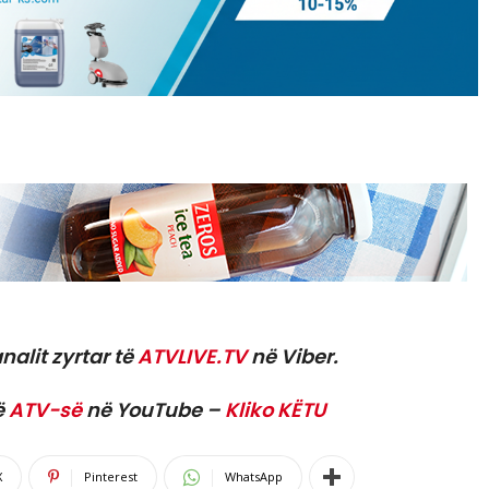
nalit zyrtar të
ATVLIVE.TV
në Viber.
ë
ATV-së
në YouTube –
Kliko KËTU
X
Pinterest
WhatsApp