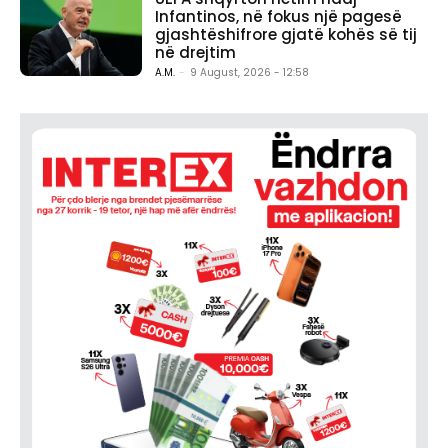
Infantinos, në fokus një pagesë
gjashtëshifrore gjatë kohës së tij
në drejtim
A.M.
-
9 August, 2026 - 12:58