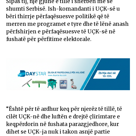
Sipas tij, një gjuhë e tillë i shërben më së
shumti Serbisë. Ish-komandanti i UÇK-së u
bëri thirrje përfaqësuesve politikë që të
merren me programet e tyre dhe të lënë anash
përfshirjen e përfaqësuesve të UÇK-së në
fushatë për përfitime elektorale.
“Është për të ardhur keq për njerëz të tillë, të
cilët UÇK-në dhe luftën e drejtë çlirimtare e
keqpërdorin në fushata parazgjedhore, kur
dihet se UÇK-ja nuk i takon asnjë partie