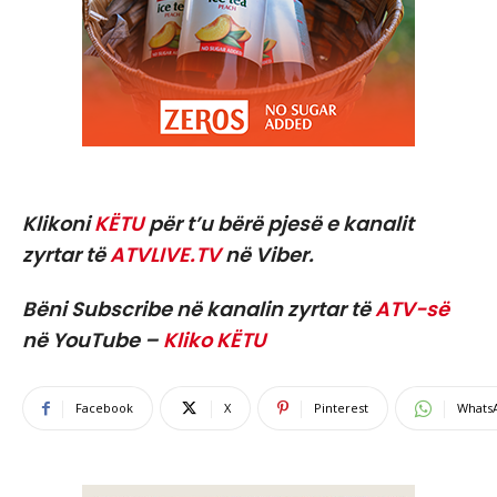
Klikoni
KËTU
për t’u bërë pjesë e kanalit
zyrtar të
ATVLIVE.TV
në Viber.
Bëni Subscribe në kanalin zyrtar të
ATV-së
në YouTube –
Kliko KËTU
Facebook
X
Pinterest
Whats