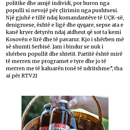
politike dhe asnjë individi, por buron nga
populli si nevojë për çlirimin nga pushtuesi.
Një gjuhë e tillë ndaj komandantëve të UÇK-së,
denigruese, është e ligë dhe qyqare, sepse ata e
kanë kryer detyrën ndaj atdheut që sot ta kemi
Kosovën e lirë dhe të pavarur. Kjo i shërben më
së shumti Serbisë. Jam i bindur se nuk i
shërben popullit dhe shtetit. Partitë është mirë
të merren me programet e tyre dhe jo të
merren me të kaluarën tonë të ndritshme.”, tha
ai për RTV21