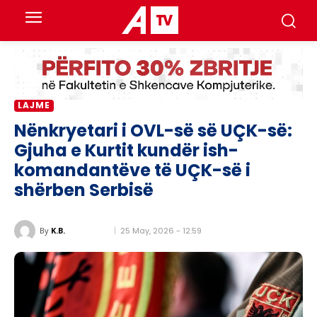
LAJME
Nënkryetari i OVL-së së UÇK-së:
Gjuha e Kurtit kundër ish-
komandantëve të UÇK-së i
shërben Serbisë
25 May, 2026 - 12:59
By
K.B.