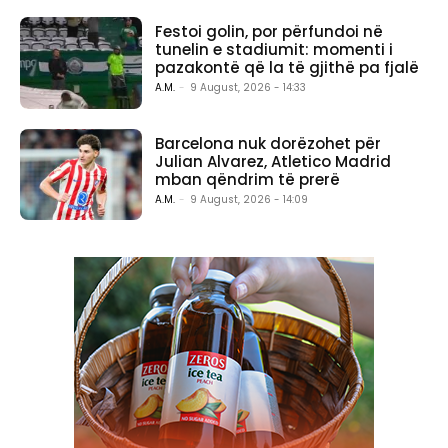
Festoi golin, por përfundoi në
tunelin e stadiumit: momenti i
pazakontë që la të gjithë pa fjalë
A.M.
-
9 August, 2026 - 14:33
Barcelona nuk dorëzohet për
Julian Alvarez, Atletico Madrid
mban qëndrim të prerë
A.M.
-
9 August, 2026 - 14:09