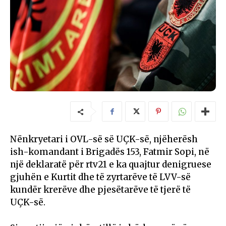
Nënkryetari i OVL-së së UÇK-së, njëherësh
ish-komandant i Brigadës 153, Fatmir Sopi, në
një deklaratë për rtv21 e ka quajtur denigruese
gjuhën e Kurtit dhe të zyrtarëve të LVV-së
kundër krerëve dhe pjesëtarëve të tjerë të
UÇK-së.