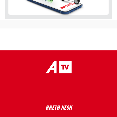
placeholder text
RRETH NESH