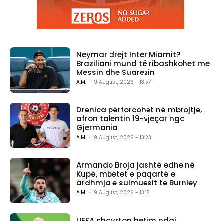
Neymar drejt Inter Miamit?
Braziliani mund të ribashkohet me
Messin dhe Suarezin
A.M.
-
9 August, 2026 - 13:57
Drenica përforcohet në mbrojtje,
afron talentin 19-vjeçar nga
Gjermania
A.M.
-
9 August, 2026 - 13:23
Armando Broja jashtë edhe në
Kupë, mbetet e paqartë e
ardhmja e sulmuesit te Burnley
A.M.
-
9 August, 2026 - 13:18
UEFA shqyrton hetim ndaj