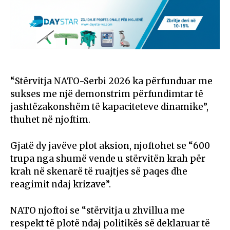
“Stërvitja NATO-Serbi 2026 ka përfunduar me
sukses me një demonstrim përfundimtar të
jashtëzakonshëm të kapaciteteve dinamike”,
thuhet në njoftim.
Gjatë dy javëve plot aksion, njoftohet se “600
trupa nga shumë vende u stërvitën krah për
krah në skenarë të ruajtjes së paqes dhe
reagimit ndaj krizave”.
NATO njoftoi se “stërvitja u zhvillua me
respekt të plotë ndaj politikës së deklaruar të