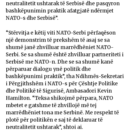
neutralitetit ushtarak të Serbisë dhe pasqyron
bashkëpunimin praktik afatgjatë ndërmjet
NATO-s dhe Serbisë”.
“Stërvitja e këtij viti NATO-Serbi përfaqëson
një demonstrim të prekshëm të asaj se sa
shumë janë zhvilluar marrëdhëniet NATO-
Serbi. Se sa shumë është zhvilluar partneriteti i
Serbisë me NATO-n. Dhe se sa shumë kanë
përparuar dialogu ynë politik dhe
bashkëpunimi praktik”, tha Ndihmës-Sekretari
i Përgjithshëm i NATO-s për Çështje Politike
dhe Politikë të Sigurisë, Ambasadori Kevin
Hamilton. “Teksa shikojmë përpara, NATO
mbetet e gatshme të zhvillojë më tej
marrëdhëniet tona me Serbinë. Me respekt të
plotë për politikën e saj të deklaruar të
neutralitetit ushtarak”, shtoi ai.