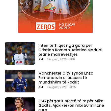
Interi tërhiqet nga gara për
Cristian Romero, Atletico Madridi
pranë marrëveshjes
A.M.
-
7 August, 2026 - 13:34
Manchester City synon Enzo
Fernandezin si pasues të
mundshëm të Rodrit
A.M.
-
7 August, 2026 - 13:25
PSG përgatit ofertë të re për Mika
Godts, Ajax kërkon mbi 50 milionë
euro