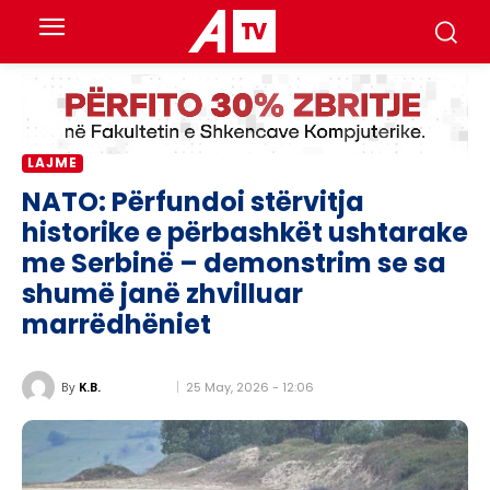
LAJME
NATO: Përfundoi stërvitja
historike e përbashkët ushtarake
me Serbinë – demonstrim se sa
shumë janë zhvilluar
marrëdhëniet
25 May, 2026 - 12:06
By
K.B.