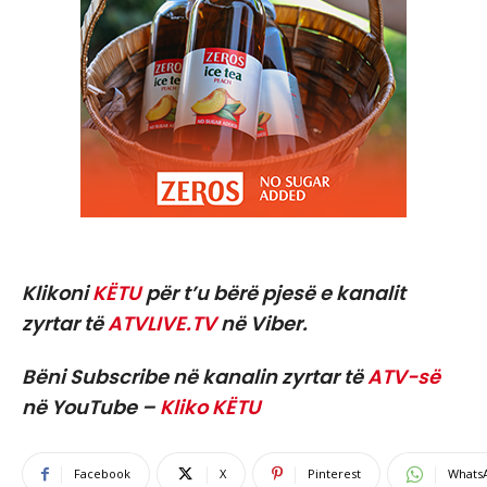
Klikoni
KËTU
për t’u bërë pjesë e kanalit
zyrtar të
ATVLIVE.TV
në Viber.
Bëni Subscribe në kanalin zyrtar të
ATV-së
në YouTube –
Kliko KËTU
Facebook
X
Pinterest
Whats