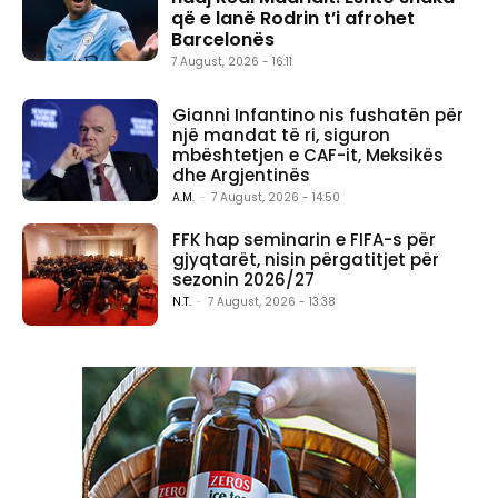
që e lanë Rodrin t’i afrohet
Barcelonës
7 August, 2026 - 16:11
Gianni Infantino nis fushatën për
një mandat të ri, siguron
mbështetjen e CAF-it, Meksikës
dhe Argjentinës
A.M.
-
7 August, 2026 - 14:50
FFK hap seminarin e FIFA-s për
gjyqtarët, nisin përgatitjet për
sezonin 2026/27
N.T.
-
7 August, 2026 - 13:38