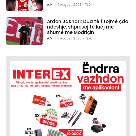
A.M.
-
7 August, 2026 - 13:04
Ardon Jashari: Dua të fitojmë çdo
ndeshje, shpresoj të luaj më
shumë me Modriçin
A.M.
-
7 August, 2026 - 12:43