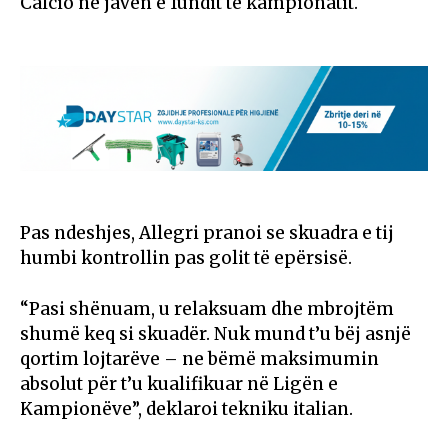
Calcio
në javën e fundit të kampionatit.
Pas ndeshjes, Allegri pranoi se skuadra e tij
humbi kontrollin pas golit të epërsisë.
“Pasi shënuam, u relaksuam dhe mbrojtëm
shumë keq si skuadër. Nuk mund t’u bëj asnjë
qortim lojtarëve – ne bëmë maksimumin
absolut për t’u kualifikuar në Ligën e
Kampionëve”, deklaroi tekniku italian.