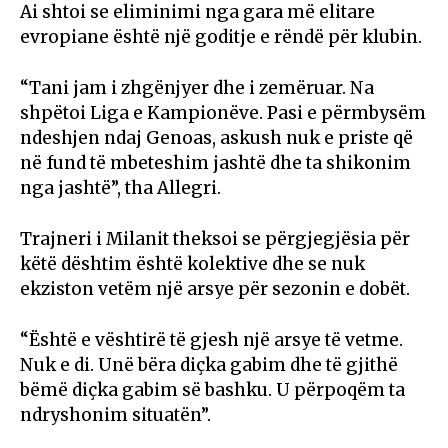
Ai shtoi se eliminimi nga gara më elitare
evropiane është një goditje e rëndë për klubin.
“Tani jam i zhgënjyer dhe i zemëruar. Na
shpëtoi Liga e Kampionëve. Pasi e përmbysëm
ndeshjen ndaj Genoas, askush nuk e priste që
në fund të mbeteshim jashtë dhe ta shikonim
nga jashtë”, tha Allegri.
Trajneri i Milanit theksoi se përgjegjësia për
këtë dështim është kolektive dhe se nuk
ekziston vetëm një arsye për sezonin e dobët.
“Është e vështirë të gjesh një arsye të vetme.
Nuk e di. Unë bëra diçka gabim dhe të gjithë
bëmë diçka gabim së bashku. U përpoqëm ta
ndryshonim situatën”.