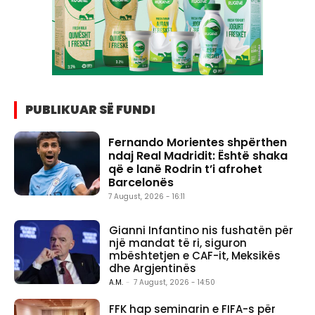
PUBLIKUAR SË FUNDI
Fernando Morientes shpërthen
ndaj Real Madridit: Është shaka
që e lanë Rodrin t’i afrohet
Barcelonës
7 August, 2026 - 16:11
Gianni Infantino nis fushatën për
një mandat të ri, siguron
mbështetjen e CAF-it, Meksikës
dhe Argjentinës
A.M.
-
7 August, 2026 - 14:50
FFK hap seminarin e FIFA-s për