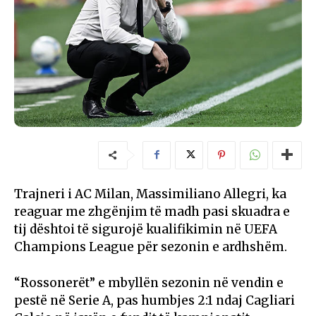
Trajneri i
AC Milan
,
Massimiliano Allegri
, ka
reaguar me zhgënjim të madh pasi skuadra e
tij dështoi të sigurojë kualifikimin në
UEFA
Champions League
për sezonin e ardhshëm.
“Rossonerët” e mbyllën sezonin në vendin e
pestë në
Serie A
, pas humbjes 2:1 ndaj
Cagliari