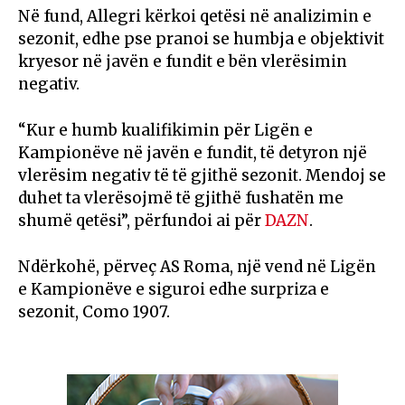
Në fund, Allegri kërkoi qetësi në analizimin e
sezonit, edhe pse pranoi se humbja e objektivit
kryesor në javën e fundit e bën vlerësimin
negativ.
“Kur e humb kualifikimin për Ligën e
Kampionëve në javën e fundit, të detyron një
vlerësim negativ të të gjithë sezonit. Mendoj se
duhet ta vlerësojmë të gjithë fushatën me
shumë qetësi”, përfundoi ai për
DAZN
.
Ndërkohë, përveç
AS Roma
, një vend në Ligën
e Kampionëve e siguroi edhe surpriza e
sezonit,
Como 1907
.