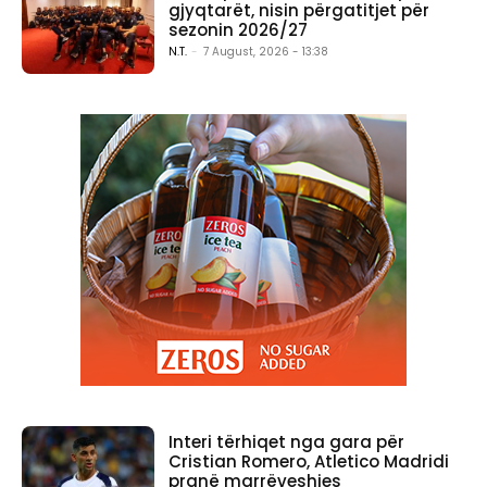
gjyqtarët, nisin përgatitjet për
sezonin 2026/27
N.T.
-
7 August, 2026 - 13:38
Interi tërhiqet nga gara për
Cristian Romero, Atletico Madridi
pranë marrëveshjes