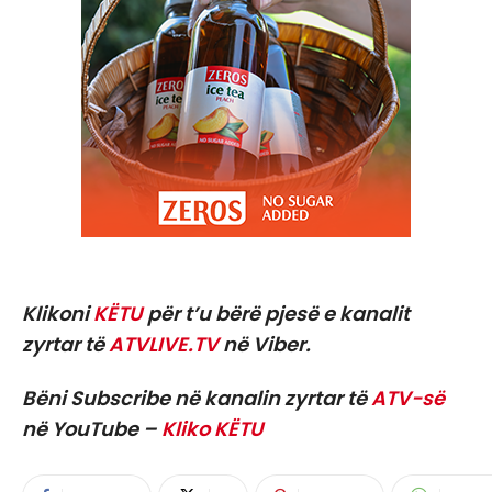
Klikoni
KËTU
për t’u bërë pjesë e kanalit
zyrtar të
ATVLIVE.TV
në Viber.
Bëni Subscribe në kanalin zyrtar të
ATV-së
në YouTube –
Kliko KËTU