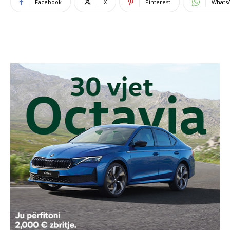
Facebook
X
Pinterest
Whats