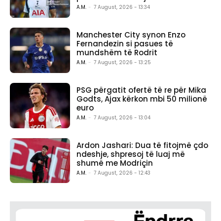
A.M.
-
7 August, 2026 - 13:34
Manchester City synon Enzo
Fernandezin si pasues të
mundshëm të Rodrit
A.M.
-
7 August, 2026 - 13:25
PSG përgatit ofertë të re për Mika
Godts, Ajax kërkon mbi 50 milionë
euro
A.M.
-
7 August, 2026 - 13:04
Ardon Jashari: Dua të fitojmë çdo
ndeshje, shpresoj të luaj më
shumë me Modriçin
A.M.
-
7 August, 2026 - 12:43