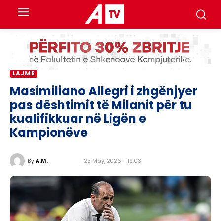
LAJME
Masimiliano Allegri i zhgënjyer
pas dështimit të Milanit për tu
kualifikkuar në Ligën e
Kampionëve
25 May, 2026 - 12:03
By
A.M.