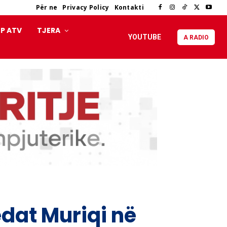
Për ne
Privacy Policy
Kontakti
P ATV
TJERA
YOUTUBE
A RADIO
edat Muriqi në