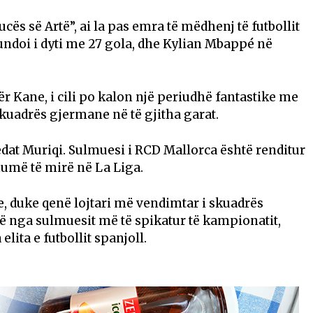
ës së Artë”, ai la pas emra të mëdhenj të futbollit
rfundoi i dyti me 27 gola, dhe
Kylian Mbappé
në
për Kane, i cili po kalon një periudhë fantastike me
kuadrës gjermane në të gjitha garat.
dat Muriqi
. Sulmuesi i
RCD Mallorca
është renditur
shumë të mirë në
La Liga
.
e, duke qenë lojtari më vendimtar i skuadrës
jë nga sulmuesit më të spikatur të kampionatit,
lita e futbollit spanjoll.