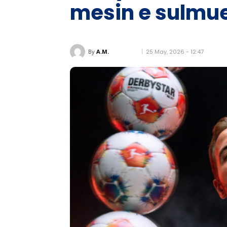
mesin e sulmue
25 May, 2026 - 12:47
By
A.M.