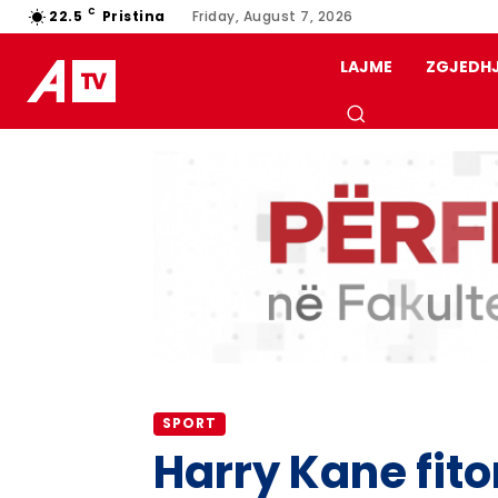
C
22.5
Pristina
Friday, August 7, 2026
LAJME
ZGJEDH
SPORT
Harry Kane fito