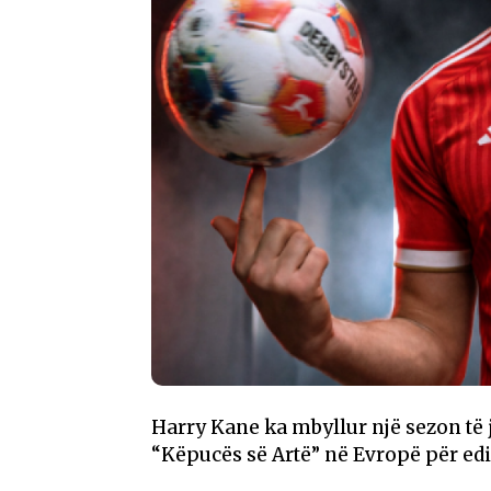
Harry Kane
ka mbyllur një sezon të 
“Këpucës së Artë” në Evropë për ed