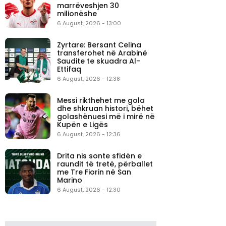
marrëveshjen 30
milionëshe
6 August, 2026 - 13:00
Zyrtare: Bersant Celina
transferohet në Arabinë
Saudite te skuadra Al-
Ettifaq
6 August, 2026 - 12:38
Messi rikthehet me gola
dhe shkruan histori, bëhet
golashënuesi më i mirë në
Kupën e Ligës
6 August, 2026 - 12:36
Drita nis sonte sfidën e
raundit të tretë, përballet
me Tre Fiorin në San
Marino
6 August, 2026 - 12:30