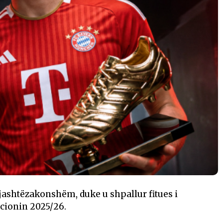
jashtëzakonshëm, duke u shpallur fitues i
icionin 2025/26.