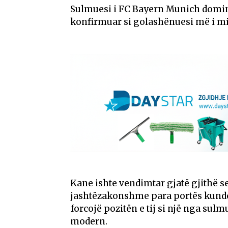
Sulmuesi i
FC Bayern Munich
domin
konfirmuar si golashënuesi më i mi
Kane ishte vendimtar gjatë gjithë se
jashtëzakonshme para portës kundër
forcojë pozitën e tij si një nga sul
modern.