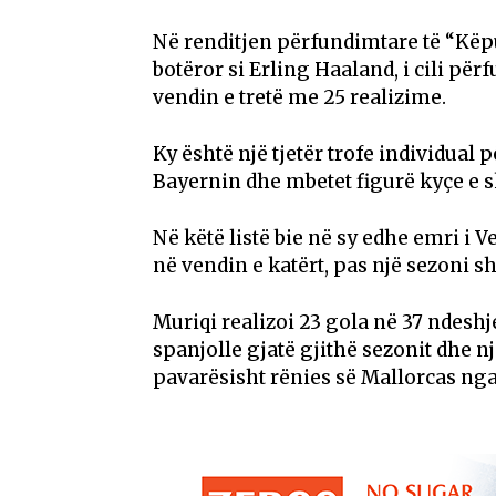
Në renditjen përfundimtare të “Këpuc
botëror si
Erling Haaland
, i cili pë
vendin e tretë me 25 realizime.
Ky është një tjetër trofe individual 
Bayernin dhe mbetet figurë kyçe e s
Në këtë listë bie në sy edhe emri i
Ve
në vendin e katërt, pas një sezoni 
Muriqi realizoi 23 gola në 37 ndeshj
spanjolle gjatë gjithë sezonit dhe n
pavarësisht rënies së Mallorcas nga e