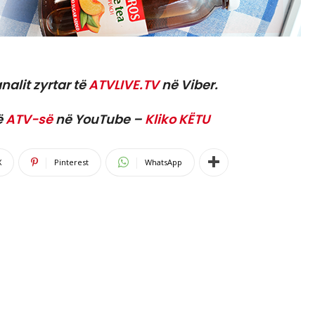
nalit zyrtar të
ATVLIVE.TV
në Viber.
ë
ATV-së
në YouTube –
Kliko KËTU
X
Pinterest
WhatsApp