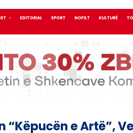
JET
EDITORIAL
SPORT
NOFILT
KULTURË
TO
n “Këpucën e Artë”, V