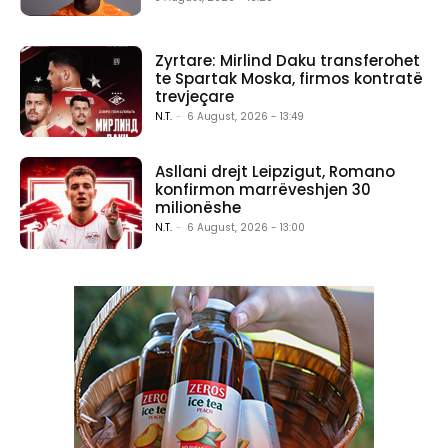
Zyrtare: Mirlind Daku transferohet
te Spartak Moska, firmos kontratë
trevjeçare
N.T.
-
6 August, 2026 - 13:49
Asllani drejt Leipzigut, Romano
konfirmon marrëveshjen 30
milionëshe
N.T.
-
6 August, 2026 - 13:00