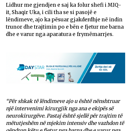
Lidhur me gjendjen e saj ka folur shefi i MIQ-
it, Shaqir Uka, i cili tha se si pasojë e
lëndimeve, ajo ka pësuar gjakderdhje në indin
trunor dhe trajtimin po e bën e fjetur me barna
dhe e varur nga aparatura e frymëmarrjes.
“Për shkak të lëndimeve ajo u është nënshtruar
një intervenimi kirurgjik nga ana e ekipës së
neurokirurgëve. Pastaj është sjellë për trajtim të
mëtutjeshëm në mjekim intensiv dhe vazhdon të
qëndron këtu e fjetur nga barna dhe e varur nga