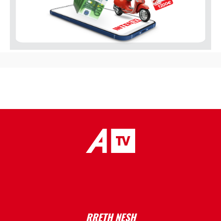
placeholder text
RRETH NESH