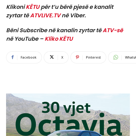
Klikoni
KËTU
për t’u bërë pjesë e kanalit
zyrtar të
ATVLIVE.TV
në Viber.
Bëni Subscribe në kanalin zyrtar të
ATV-së
në YouTube –
Kliko KËTU
Facebook
X
Pinterest
Whats