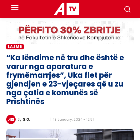
LAJME
“Ka lëndime në tru dhe është e
varur nga aparatura e
frymëmarrjes”, Uka flet për
gjendjen e 23-vjeçares që u zu
nga çatia e komunës së
Prishtinës
19 January, 2024 - 12:51
By
G.O.