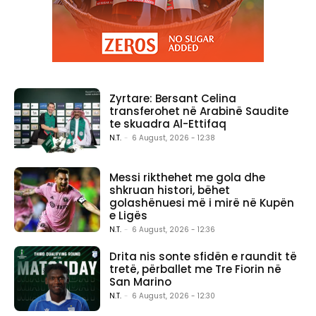
Zyrtare: Bersant Celina
transferohet në Arabinë Saudite
te skuadra Al-Ettifaq
N.T.
-
6 August, 2026 - 12:38
Messi rikthehet me gola dhe
shkruan histori, bëhet
golashënuesi më i mirë në Kupën
e Ligës
N.T.
-
6 August, 2026 - 12:36
Drita nis sonte sfidën e raundit të
tretë, përballet me Tre Fiorin në
San Marino
N.T.
-
6 August, 2026 - 12:30