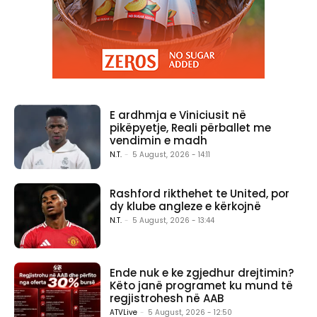
E ardhmja e Viniciusit në
pikëpyetje, Reali përballet me
vendimin e madh
N.T.
-
5 August, 2026 - 14:11
Rashford rikthehet te United, por
dy klube angleze e kërkojnë
N.T.
-
5 August, 2026 - 13:44
Ende nuk e ke zgjedhur drejtimin?
Këto janë programet ku mund të
regjistrohesh në AAB
ATVLive
-
5 August, 2026 - 12:50