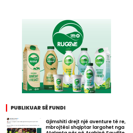
PUBLIKUAR SË FUNDI
Gjimshiti drejt një aventure të re,
mbrojtësi shqiptar largohet nga
Atalanta për në Arabinë Saudite