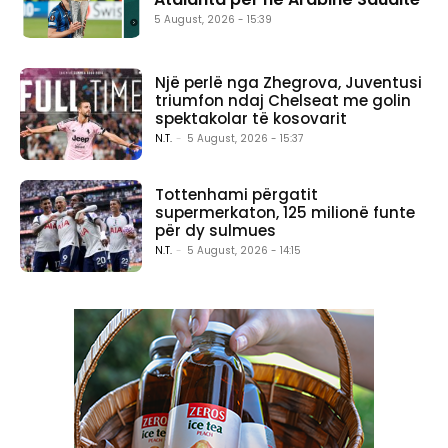
5 August, 2026 - 15:39
Një perlë nga Zhegrova, Juventusi
triumfon ndaj Chelseat me golin
spektakolar të kosovarit
N.T.
-
5 August, 2026 - 15:37
Tottenhami përgatit
supermerkaton, 125 milionë funte
për dy sulmues
N.T.
-
5 August, 2026 - 14:15