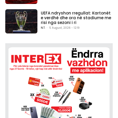
UEFA ndryshon rregullat: Kartonët
e verdhë dhe ora në stadiume me
risi nga sezoni i ri
N.T.
-
5 August, 2026 - 12:19