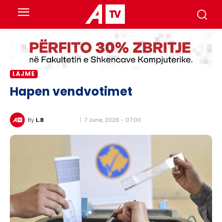
LAJME
Hapen vendvotimet
7 June, 2026 - 07:00
By
L.B