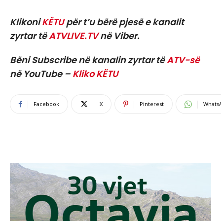
Klikoni
KËTU
për t’u bërë pjesë e kanalit
zyrtar të
ATVLIVE.TV
në Viber.
Bëni Subscribe në kanalin zyrtar të
ATV-së
në YouTube –
Kliko KËTU
Facebook
X
Pinterest
Whats