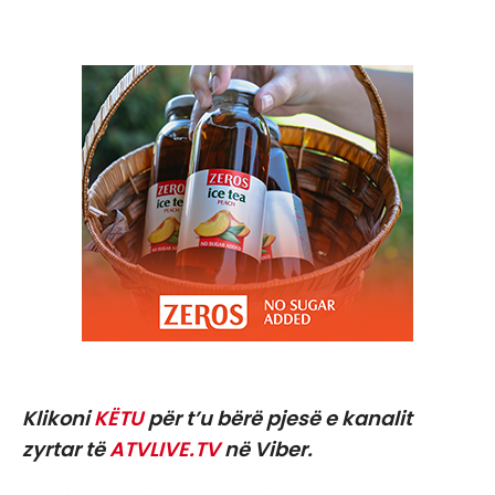
Klikoni
KËTU
për t’u bërë pjesë e kanalit
zyrtar të
ATVLIVE.TV
në Viber.