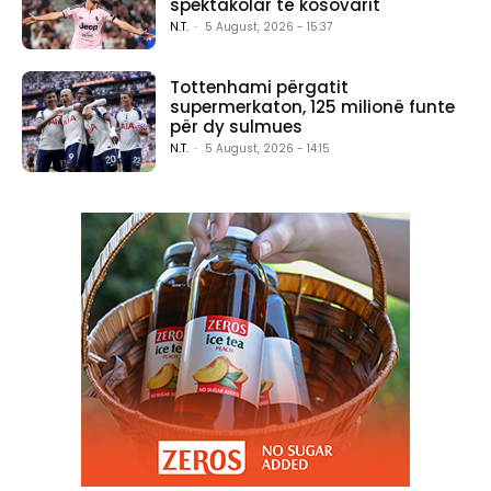
spektakolar të kosovarit
N.T.
-
5 August, 2026 - 15:37
Tottenhami përgatit
supermerkaton, 125 milionë funte
për dy sulmues
N.T.
-
5 August, 2026 - 14:15