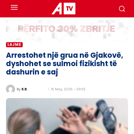
LAJME
Arrestohet një grua në Gjakovë,
dyshohet se sulmoi fizikisht të
dashurin e saj
15 May, 2026 - 09:55
By
K.B.