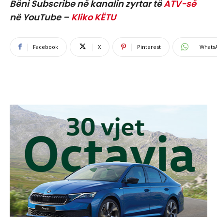
Bëni Subscribe në kanalin zyrtar të
ATV-së
në YouTube –
Kliko KËTU
Facebook
X
Pinterest
Whats