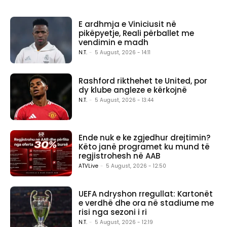
E ardhmja e Viniciusit në
pikëpyetje, Reali përballet me
vendimin e madh
N.T.
-
5 August, 2026 - 14:11
Rashford rikthehet te United, por
dy klube angleze e kërkojnë
N.T.
-
5 August, 2026 - 13:44
Ende nuk e ke zgjedhur drejtimin?
Këto janë programet ku mund të
regjistrohesh në AAB
ATVLive
-
5 August, 2026 - 12:50
UEFA ndryshon rregullat: Kartonët
e verdhë dhe ora në stadiume me
risi nga sezoni i ri
N.T.
-
5 August, 2026 - 12:19