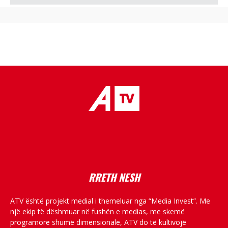
placeholder text
RRETH NESH
ATV është projekt medial i themeluar nga “Media Invest”. Me
një ekip të dëshmuar në fushën e medias, me skemë
programore shumë dimensionale, ATV do të kultivojë