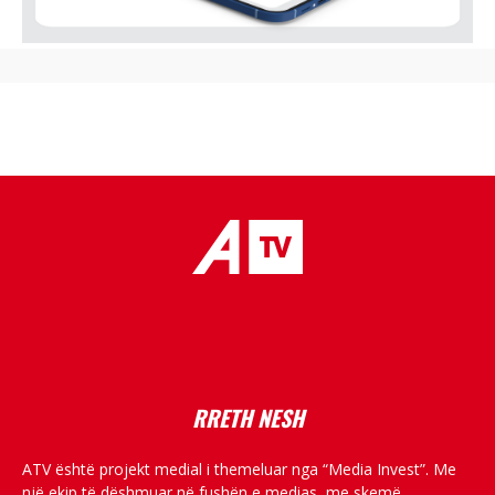
placeholder text
RRETH NESH
ATV është projekt medial i themeluar nga “Media Invest”. Me
një ekip të dëshmuar në fushën e medias, me skemë