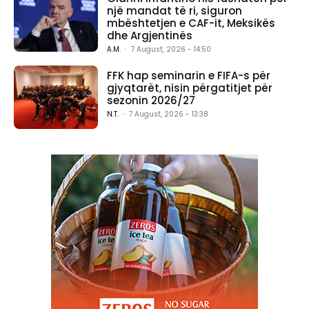
një mandat të ri, siguron
mbështetjen e CAF-it, Meksikës
dhe Argjentinës
A.M.
-
7 August, 2026 - 14:50
FFK hap seminarin e FIFA-s për
gjyqtarët, nisin përgatitjet për
sezonin 2026/27
N.T.
-
7 August, 2026 - 13:38