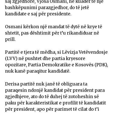
saj zgjedhore, Vjosa Osmani, në kuadër të një
bashkëpunimi parazgjedhor, do të jetë
kandidate e saj për presidente.
Osmani kërkon një mandat të dytë në krye të
shtetit, pas dështimit për t’u rikandiduar në
prill.
Partitë e tjera të mëdha, si Lëvizja Vetëvendosje
(LVV) në pushtet dhe partia kryesore
opozitare, Partia Demokratike e Kosovës (PDK),
nuk kanë paraqitur kandidatë.
Derisa partitë nuk janë të obliguara ta
paraqesin ndonjë kandidat për president para
zgjedhjeve, ato do të duhej të zotoheshin së
paku për karakteristikat e profilit të kandidatit
për president, apo për parimet të cilat do t’i