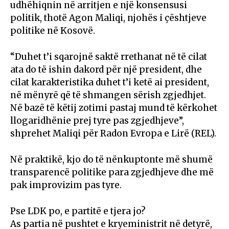
udhëhiqnin në arritjen e një konsensusi
politik, thotë Agon Maliqi, njohës i çështjeve
politike në Kosovë.
“Duhet t’i sqarojnë saktë rrethanat në të cilat
ata do të ishin dakord për një president, dhe
cilat karakteristika duhet t’i ketë ai president,
në mënyrë që të shmangen sërish zgjedhjet.
Në bazë të këtij zotimi pastaj mund të kërkohet
llogaridhënie prej tyre pas zgjedhjeve”,
shprehet Maliqi për Radon Evropa e Lirë (REL).
Në praktikë, kjo do të nënkuptonte më shumë
transparencë politike para zgjedhjeve dhe më
pak improvizim pas tyre.
Pse LDK po, e partitë e tjera jo?
As partia në pushtet e kryeministrit në detyrë,