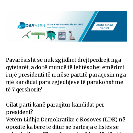
Pavarësisht se nuk zgjidhet drejtpërdrejt nga
qytetarët, a do të mundë të lehtësohej emërimi
i një presidenti të ri nëse partitë paraqesin nga
një kandidat para zgjedhjeve të parakohshme
të 7 qershorit?
Cilat parti kanë paraqitur kandidat për
president?
Vetëm Lidhja Demokratike e Kosovës (LDK) në
opozitë ka bërë të ditur se bartësja e listës së