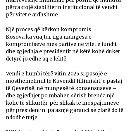
marrëveshje minimale për postin që mund ta
përcaktojë stabilitetin institucional të vendit
për vitet e ardhshme.
Një proces që kërkon kompromis
Kosova ka vuajtur nga mungesa e
kompromiseve mes partive në vitet e fundit
dhe zgjedhja e presidentit në këtë kohë duket
detyrë jo edhe aq e lehtë.
Vendi e humbi tërë vitin 2025 si pasojë e
mosthemelimit të Kuvendit fillimisht, e pastaj
të Qeverisë, në mungesë të konsensuseve –
dhe zgjedhjet po mbahen sërish brenda një
kohe të shkurtër, për shkak të mospajtimeve
për presidentin, pa asnjë garanci se çfarë do të
ndodhë tutje.