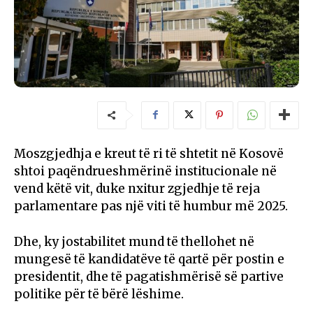
Moszgjedhja e kreut të ri të shtetit në Kosovë
shtoi paqëndrueshmërinë institucionale në
vend këtë vit, duke nxitur zgjedhje të reja
parlamentare pas një viti të humbur më 2025.
Dhe, ky jostabilitet mund të thellohet në
mungesë të kandidatëve të qartë për postin e
presidentit, dhe të pagatishmërisë së partive
politike për të bërë lëshime.