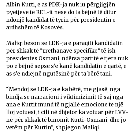
Albin Kurti, e as PDK-ja nuk iu përgjigjën
pyetjeve të REL-it nëse do ta bëjnë të ditur
ndonjë kandidat të tyrin për presidentin e
ardhshëm të Kosovës.
Maliqi beson se LDK-ja e paraqiti kandidatin
për shkak të “rrethanave specifike” të ish-
presidentes Osmani, ndërsa partitë e tjera nuk
po e bëjnë sepse s’e kanë kandidatin e qartë, e
as s’e ndiejnë ngutësinë për ta bërë tani.
“Mendoj se LDK-ja e ka bërë, me gjasë, nga
bindja se narracioni i viktimizimit të saj nga
ana e Kurtit mund të ngjallë emocione te një
lloj votuesi, i cili në dhjetor ka votuar për LVV-
në për shkak të binomit Kurti-Osmani, dhe jo
vetëm për Kurtin”, shpjegon Maliqi.