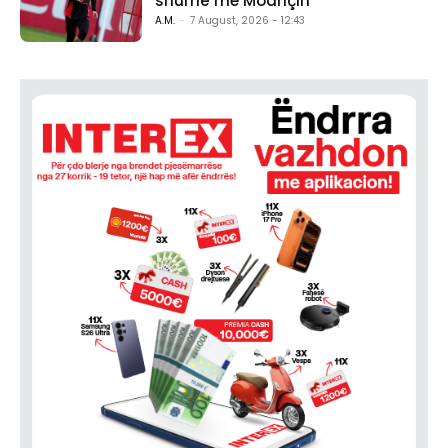
shumë me Modriçin
A.M.
-
7 August, 2026 - 12:43