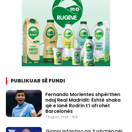
PUBLIKUAR SË FUNDI
Fernando Morientes shpërthen
ndaj Real Madridit: Është shaka
që e lanë Rodrin t’i afrohet
Barcelonës
7 August, 2026 - 16:11
Gianni Infantino nis fushatën për