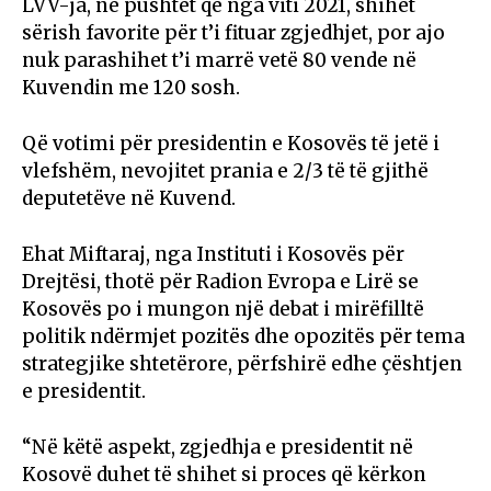
LVV-ja, në pushtet që nga viti 2021, shihet
sërish favorite për t’i fituar zgjedhjet, por ajo
nuk parashihet t’i marrë vetë 80 vende në
Kuvendin me 120 sosh.
Që votimi për presidentin e Kosovës të jetë i
vlefshëm, nevojitet prania e 2/3 të të gjithë
deputetëve në Kuvend.
Ehat Miftaraj, nga Instituti i Kosovës për
Drejtësi, thotë për Radion Evropa e Lirë se
Kosovës po i mungon një debat i mirëfilltë
politik ndërmjet pozitës dhe opozitës për tema
strategjike shtetërore, përfshirë edhe çështjen
e presidentit.
“Në këtë aspekt, zgjedhja e presidentit në
Kosovë duhet të shihet si proces që kërkon