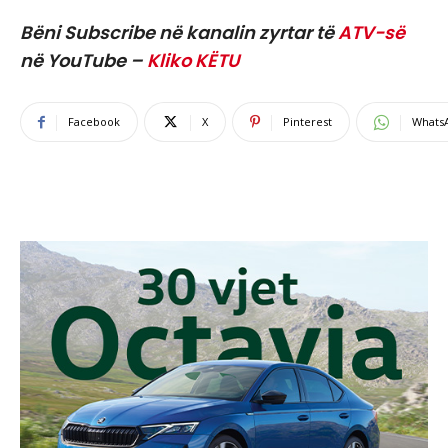
Bëni Subscribe në kanalin zyrtar të
ATV-së
në YouTube –
Kliko KËTU
Facebook
X
Pinterest
Whats