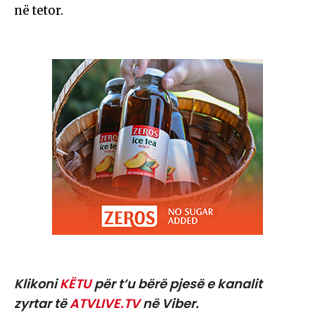
në tetor.
Klikoni
KËTU
për t’u bërë pjesë e kanalit
zyrtar të
ATVLIVE.TV
në Viber.