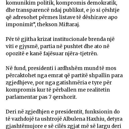
komunikim politik, kompromis demokratik,
dhe transparencë ndaj publikut, e jo si çështje
që adresohet përmes listave të dëshirave apo
imponimit”, thekson Miftaraj.
Për të gjitha krizat institucionale brenda një
viti e gjysmë, partia në pushtet dhe ato në
opozitë e kanë fajësuar njëra-tjetrën.
Në fund, presidenti i ardhshëm mund të mos
përcaktohet nga emrat që partitë shpallin para
zgjedhjeve, por nga gatishmëria e tyre për
kompromis kur të përballen me realitetin
parlamentar pas 7 qershorit.
Deri në zgjedhjen e presidentit, funksionin do
të vazhdojë ta ushtrojë Albulena Haxhiu, detyra
gjashtëmujore e së cilës zgjat më së largu deri