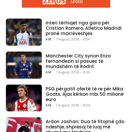
Interi tërhiqet nga gara për
Cristian Romero, Atletico Madridi
pranë marrëveshjes
A.M.
-
7 August, 2026 - 13:34
Manchester City synon Enzo
Fernandezin si pasues të
mundshëm të Rodrit
A.M.
-
7 August, 2026 - 13:25
PSG përgatit ofertë të re për Mika
Godts, Ajax kërkon mbi 50 milionë
euro
A.M.
-
7 August, 2026 - 13:04
Ardon Jashari: Dua të fitojmë çdo
ndeshje, shpresoj të luaj më