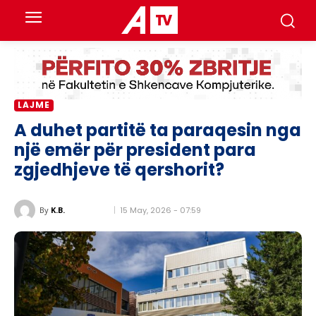
LAJME
A duhet partitë ta paraqesin nga
një emër për president para
zgjedhjeve të qershorit?
15 May, 2026 - 07:59
By
K.B.