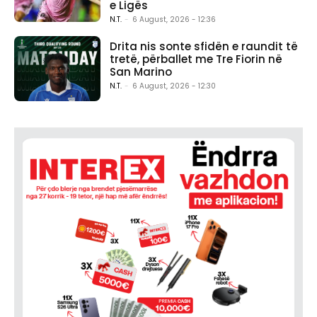
e Ligës
N.T.
-
6 August, 2026 - 12:36
Drita nis sonte sfidën e raundit të
tretë, përballet me Tre Fiorin në
San Marino
N.T.
-
6 August, 2026 - 12:30