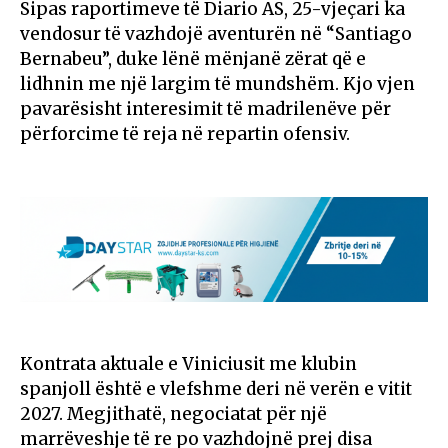
Sipas raportimeve të Diario AS, 25-vjeçari ka
vendosur të vazhdojë aventurën në “Santiago
Bernabeu”, duke lënë mënjanë zërat që e
lidhnin me një largim të mundshëm. Kjo vjen
pavarësisht interesimit të madrilenëve për
përforcime të reja në repartin ofensiv.
Kontrata aktuale e Viniciusit me klubin
spanjoll është e vlefshme deri në verën e vitit
2027. Megjithatë, negociatat për një
marrëveshje të re po vazhdojnë prej disa