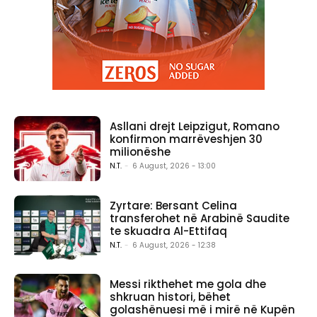
Asllani drejt Leipzigut, Romano
konfirmon marrëveshjen 30
milionëshe
N.T.
-
6 August, 2026 - 13:00
Zyrtare: Bersant Celina
transferohet në Arabinë Saudite
te skuadra Al-Ettifaq
N.T.
-
6 August, 2026 - 12:38
Messi rikthehet me gola dhe
shkruan histori, bëhet
golashënuesi më i mirë në Kupën