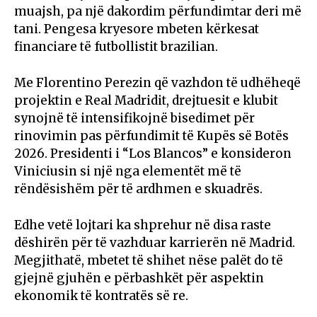
muajsh, pa një dakordim përfundimtar deri më
tani. Pengesa kryesore mbeten kërkesat
financiare të futbollistit brazilian.
Me Florentino Perezin që vazhdon të udhëheqë
projektin e Real Madridit, drejtuesit e klubit
synojnë të intensifikojnë bisedimet për
rinovimin pas përfundimit të Kupës së Botës
2026. Presidenti i “Los Blancos” e konsideron
Viniciusin si një nga elementët më të
rëndësishëm për të ardhmen e skuadrës.
Edhe vetë lojtari ka shprehur në disa raste
dëshirën për të vazhduar karrierën në Madrid.
Megjithatë, mbetet të shihet nëse palët do të
gjejnë gjuhën e përbashkët për aspektin
ekonomik të kontratës së re.