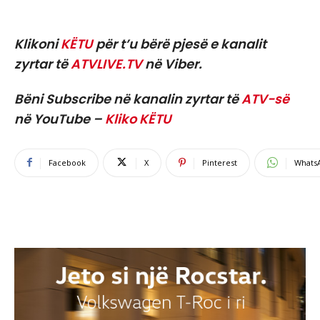
Klikoni
KËTU
për t’u bërë pjesë e kanalit
zyrtar të
ATVLIVE.TV
në Viber.
Bëni Subscribe në kanalin zyrtar të
ATV-së
në YouTube –
Kliko KËTU
Facebook
X
Pinterest
Whats