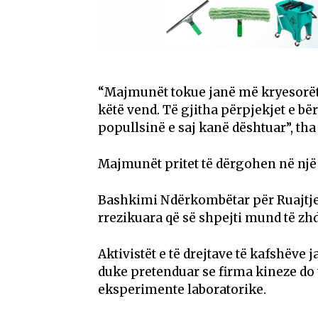
“Majmunët tokue janë më kryesorët 
këtë vend. Të gjitha përpjekjet e bë
popullsinë e saj kanë dështuar”, t
Majmunët pritet të dërgohen në një
Bashkimi Ndërkombëtar për Ruajtje
rrezikuara që së shpejti mund të zh
Aktivistët e të drejtave të kafshëve
duke pretenduar se firma kineze d
eksperimente laboratorike.