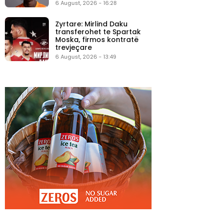
6 August, 2026 - 16:28
Zyrtare: Mirlind Daku
transferohet te Spartak
Moska, firmos kontratë
trevjeçare
6 August, 2026 - 13:49