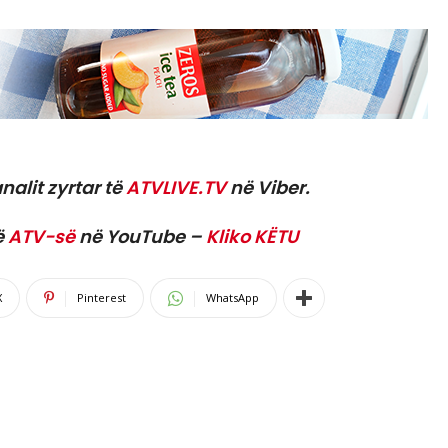
nalit zyrtar të
ATVLIVE.TV
në Viber.
ë
ATV-së
në YouTube –
Kliko KËTU
X
Pinterest
WhatsApp