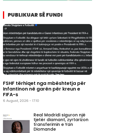
PUBLIKUAR SË FUNDI
FSHF tërhiqet nga mbështetja për
Infantinon në garën për kreun e
FIFA-s
6 August, 2026 - 17:10
Real Madridi siguron një
tjetër diamant, zyrtarizon
transferimin e Yan
Diomande