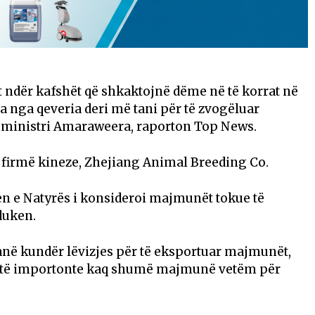
ndër kafshët që shkaktojnë dëme në të korrat në
ra nga qeveria deri më tani për të zvogëluar
ha ministri Amaraweera, raporton Top News.
 firmë kineze, Zhejiang Animal Breeding Co.
n e Natyrës i konsideroi majmunët tokue të
duken.
 janë kundër lëvizjes për të eksportuar majmunët,
o të importonte kaq shumë majmunë vetëm për