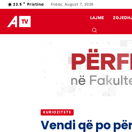
C
22.5
Pristina
Friday, August 7, 2026
LAJME
ZGJEDH
KURIOZITETE
​Vendi që po p