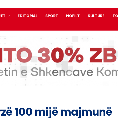
JET
EDITORIAL
SPORT
NOFILT
KULTURË
TO
ërzë 100 mijë majmunë