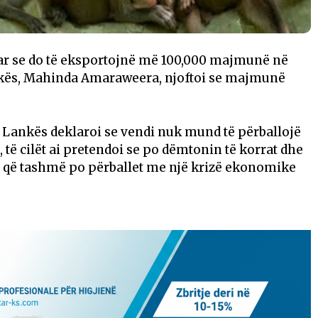
uar se do të eksportojnë më 100,000 majmunë në
Lankës, Mahinda Amaraweera, njoftoi se majmunë
ri Lankës deklaroi se vendi nuk mund të përballojë
të cilët ai pretendoi se po dëmtonin të korrat dhe
 që tashmë po përballet me një krizë ekonomike