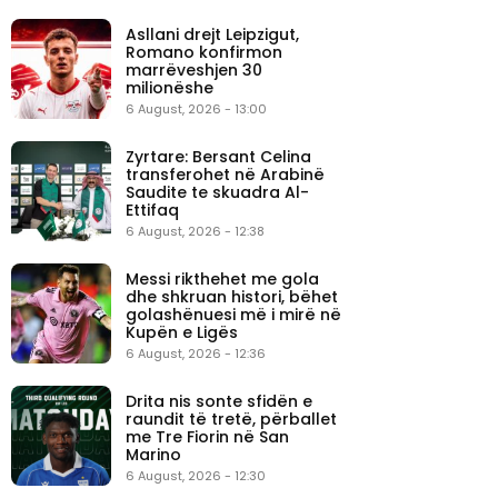
Asllani drejt Leipzigut,
Romano konfirmon
marrëveshjen 30
milionëshe
6 August, 2026 - 13:00
Zyrtare: Bersant Celina
transferohet në Arabinë
Saudite te skuadra Al-
Ettifaq
6 August, 2026 - 12:38
Messi rikthehet me gola
dhe shkruan histori, bëhet
golashënuesi më i mirë në
Kupën e Ligës
6 August, 2026 - 12:36
Drita nis sonte sfidën e
raundit të tretë, përballet
me Tre Fiorin në San
Marino
6 August, 2026 - 12:30