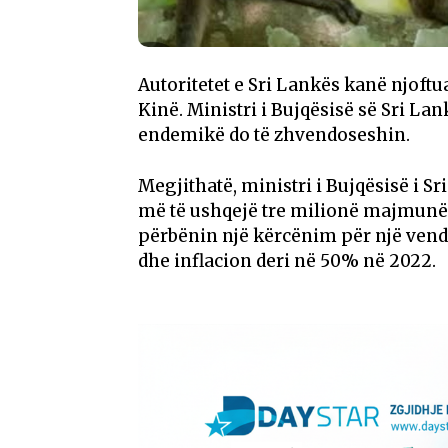
Autoritetet e Sri Lankës kanë njoft
Kinë. Ministri i Bujqësisë së Sri 
endemikë do të zhvendoseshin.
Megjithatë, ministri i Bujqësisë i S
më të ushqejë tre milionë majmunë, 
përbënin një kërcënim për një vend
dhe inflacion deri në 50% në 2022.