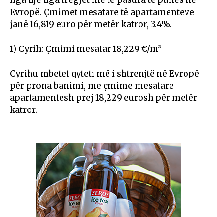
nga një nga tregjet më të pasura të punës në
Evropë. Çmimet mesatare të apartamenteve
janë 16,819 euro për metër katror, 3.4%.
1) Cyrih: Çmimi mesatar 18,229 €/m²
Cyrihu mbetet qyteti më i shtrenjtë në Evropë
për prona banimi, me çmime mesatare
apartamentesh prej 18,229 eurosh për metër
katror.