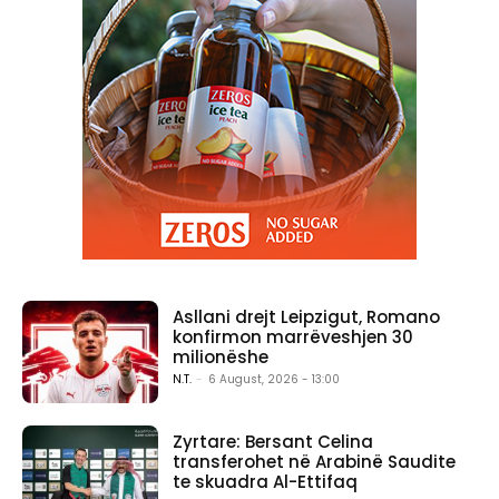
Asllani drejt Leipzigut, Romano
konfirmon marrëveshjen 30
milionëshe
N.T.
-
6 August, 2026 - 13:00
Zyrtare: Bersant Celina
transferohet në Arabinë Saudite
te skuadra Al-Ettifaq