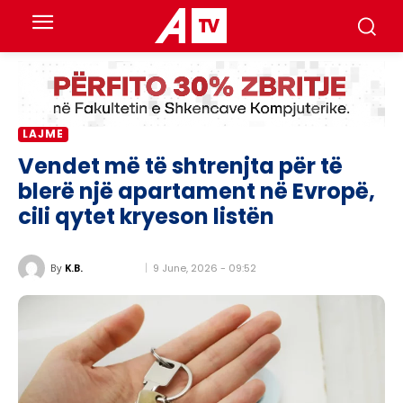
LAJME
Vendet më të shtrenjta për të
blerë një apartament në Evropë,
cili qytet kryeson listën
9 June, 2026 - 09:52
By
K.B.