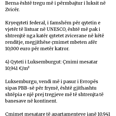
Berna është tregu më i përmbajtur i luksit në
Zvicër.
Kryeqyteti federal, i famshëm për qytetin e
vjetër të listuar në UNESCO, është më pak i
shtrenjtë nga katër qytetet zvicerane në këtë
renditje, megjithëse çmimet mbeten afër
10,000 euro për metër katror.
4) Qyteti i Luksemburgut: Çmimi mesatar
10,941 €/m²
Luksemburgu, vendi më i pasur i Evropës
sipas PBB-së për frymë, është gjithashtu
shtëpia e një prej tregjeve më të shtrenjta të
banesave në kontinent.
Çmimet mesatare të apartamenteve janë 10,941