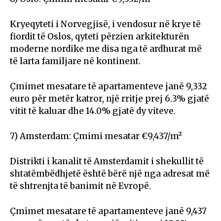
Kryeqyteti i Norvegjisë, i vendosur në krye të
fiordit të Oslos, qyteti përzien arkitekturën
moderne nordike me disa nga të ardhurat më
të larta familjare në kontinent.
Çmimet mesatare të apartamenteve janë 9,332
euro për metër katror, një rritje prej 6.3% gjatë
vitit të kaluar dhe 14.0% gjatë dy viteve.
7) Amsterdam: Çmimi mesatar €9,437/m²
Distrikti i kanalit të Amsterdamit i shekullit të
shtatëmbëdhjetë është bërë një nga adresat më
të shtrenjta të banimit në Evropë.
Çmimet mesatare të apartamenteve janë 9,437