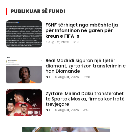
PUBLIKUAR SË FUNDI
FSHF tërhiqet nga mbështetja
për Infantinon në garën për
kreun e FIFA-s
6 August, 2026 - 17:10
Real Madridi siguron një tjetër
diamant, zyrtarizon transferimin e
Yan Diomande
N.T.
-
6 August, 2026 - 16:28
Zyrtare: Mirlind Daku transferohet
te Spartak Moska, firmos kontratë
trevjeçare
N.T.
-
6 August, 2026 - 13:49