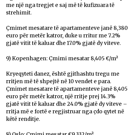
me një nga tregjet e saj më të kufizuara të
strehimit.
Çmimet mesatare të apartamenteve janë 8,380
euro për metër katror, duke u rritur me 7.2%
gjatë vitit të kaluar dhe 17.0% gjatë dy viteve.
9) Kopenhagen: Çmimi mesatar 8,405 €/m²
Kryeqyteti danez, është gjithashtu tregu me
rritjen më të shpejtë në 10 vendet e para.
Çmimet mesatare të apartamenteve janë 8,405
euro për metër katror, një rritje prej 14.3%
gjatë vitit të kaluar dhe 24.0% gjatë dy viteve –
rritja më e fortë e regjistruar nga çdo qytet në
këtë renditje.
8) Oslo: Çmimi mesatar €9,332/m²