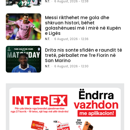
N.T.
-
6 August, 2026 - 12:38
Messi rikthehet me gola dhe
shkruan histori, bëhet
golashënuesi më i mirë në Kupën
e Ligës
N.T.
-
6 August, 2026 - 12:36
Drita nis sonte sfidën e raundit të
tretë, përballet me Tre Fiorin në
San Marino
N.T.
-
6 August, 2026 - 12:30