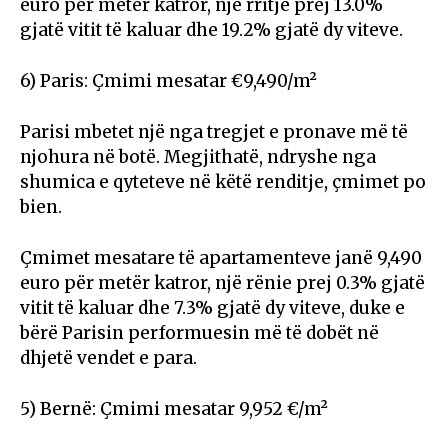
euro për metër katror, një rritje prej 13.0%
gjatë vitit të kaluar dhe 19.2% gjatë dy viteve.
6) Paris: Çmimi mesatar €9,490/m²
Parisi mbetet një nga tregjet e pronave më të
njohura në botë. Megjithatë, ndryshe nga
shumica e qyteteve në këtë renditje, çmimet po
bien.
Çmimet mesatare të apartamenteve janë 9,490
euro për metër katror, një rënie prej 0.3% gjatë
vitit të kaluar dhe 7.3% gjatë dy viteve, duke e
bërë Parisin performuesin më të dobët në
dhjetë vendet e para.
5) Bernë: Çmimi mesatar 9,952 €/m²