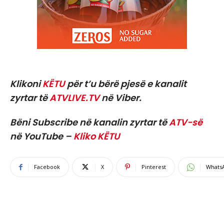
Klikoni
KËTU
për t’u bërë pjesë e kanalit
zyrtar të
ATVLIVE.TV
në Viber.
Bëni Subscribe në kanalin zyrtar të
ATV-së
në YouTube –
Kliko KËTU
Facebook
X
Pinterest
Whats