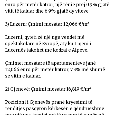
euro për metër katror, një rënie prej 0.9% gjatë
vitit të kaluar dhe 6.9% gjatë dy viteve.
3) Luzern: Çmimi mesatar 12,066 €/m²
Luzerni, qyteti zë një nga vendet më
spektakolare në Evropë, aty ku Liqeni i
Lucernës takohet me kodrat e Alpeve.
Çmimet mesatare të apartamenteve janë
12,066 euro për metër katror, 7.3% më shumë
se vitin e kaluar.
2) Gjenevë: Çmimi mesatar 16,819 €/m²
Pozicioni i Gjenevës pranë kryesimit të
renditjes pasqyron kërkesën e qëndrueshme