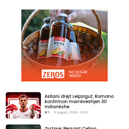
Asllani drejt Leipzigut, Romano
konfirmon marrëveshjen 30
milionëshe
N.T.
-
6 August, 2026 - 13:00
Zyrtare: Bersant Celina