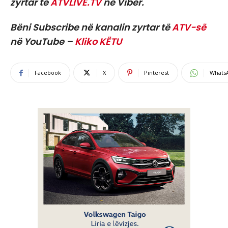
zyrtar të
ATVLIVE.TV
në Viber.
Bëni Subscribe në kanalin zyrtar të
ATV-së
në YouTube –
Kliko KËTU
Facebook
X
Pinterest
Whats