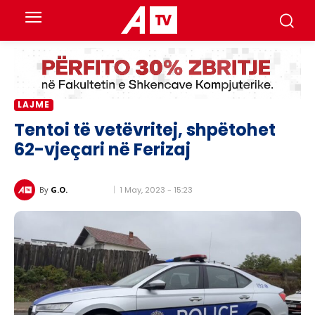
LAJME
Tentoi të vetëvritej, shpëtohet
62-vjeçari në Ferizaj
1 May, 2023 - 15:23
By
G.O.