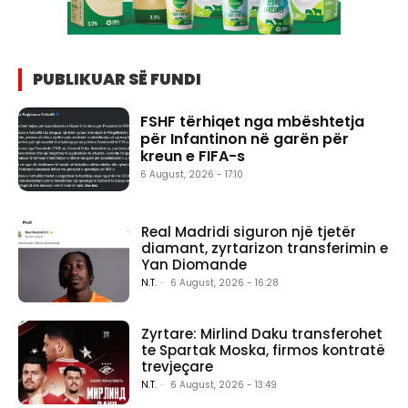
PUBLIKUAR SË FUNDI
FSHF tërhiqet nga mbështetja
për Infantinon në garën për
kreun e FIFA-s
6 August, 2026 - 17:10
Real Madridi siguron një tjetër
diamant, zyrtarizon transferimin e
Yan Diomande
N.T.
-
6 August, 2026 - 16:28
Zyrtare: Mirlind Daku transferohet
te Spartak Moska, firmos kontratë
trevjeçare
N.T.
-
6 August, 2026 - 13:49