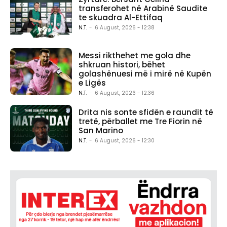
transferohet në Arabinë Saudite
te skuadra Al-Ettifaq
N.T.
-
6 August, 2026 - 12:38
Messi rikthehet me gola dhe
shkruan histori, bëhet
golashënuesi më i mirë në Kupën
e Ligës
N.T.
-
6 August, 2026 - 12:36
Drita nis sonte sfidën e raundit të
tretë, përballet me Tre Fiorin në
San Marino
N.T.
-
6 August, 2026 - 12:30