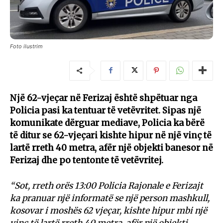
Foto ilustrim
Një 62-vjeçar në Ferizaj është shpëtuar nga
Policia pasi ka tentuar të vetëvritet. Sipas një
komunikate dërguar mediave, Policia ka bërë
të ditur se 62-vjeçari kishte hipur në një vinç të
lartë rreth 40 metra, afër një objekti banesor në
Ferizaj dhe po tentonte të vetëvritej.
“Sot, rreth orës 13:00 Policia Rajonale e Ferizajt
ka pranuar një informatë se një person mashkull,
kosovar i moshës 62 vjeçar, kishte hipur mbi një
vinç të lartë rreth 40 metra, afër një objekti