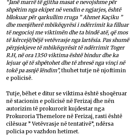
“Janë marrë të gjitha masat e nevojshme për
shpëtim nga ekipet në vendin e ngjarjes, është
bllokuar për qarkullim rruga ” Ahmet Kaçiku ”
dhe menjëherë mbikëqyrësi i ndërrimit ka filluar
të negocioj me viktimën dhe ta bindë atë, që mos
të kërcejë/bëjë vetëvrasje nga lartësia. Pas shumë
përpjekjeve të mbikëqyrësit të ndërrimit Toger
R.H, në ora 13:50 viktima është bindur dhe ka
lejuar që të shpëtohet dhe të zbresë nga vinçi në
tokë pa asnjë lëndim”,
thuhet tutje në njoftimin
e policisë.
Tutje, bëhet e ditur se viktima është shoqëruar
në stacionin e policisë në Ferizaj dhe nën
autorizim të prokurorit kujdestar nga
Prokuroria Themelore në Ferizaj, rasti është
cilësuar ” Vetëvrasje në tentativë”, ndërsa
policia po vazhdon hetimet.