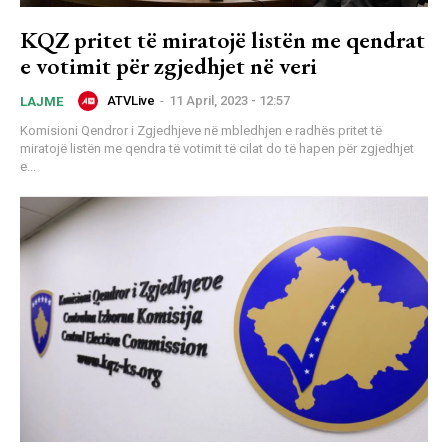
KQZ pritet të miratojë listën me qendrat
e votimit për zgjedhjet në veri
ATVLive
-
11 April, 2023 - 12:57
LAJME
Komisioni Qendror i Zgjedhjeve në mbledhjen e radhës pritet të
miratojë listën me qendra të votimit të cilat do të hapen për zgjedhjet
e...