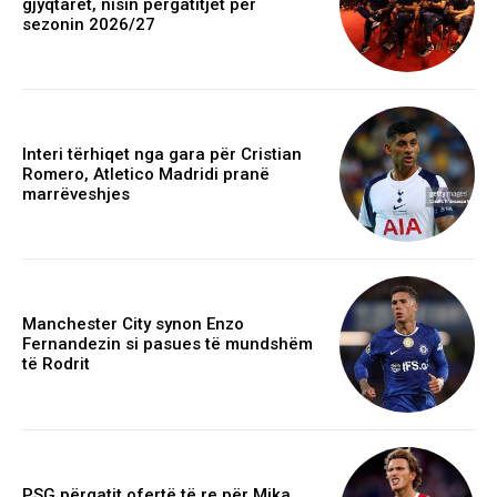
gjyqtarët, nisin përgatitjet për
sezonin 2026/27
Interi tërhiqet nga gara për Cristian
Romero, Atletico Madridi pranë
marrëveshjes
Manchester City synon Enzo
Fernandezin si pasues të mundshëm
të Rodrit
PSG përgatit ofertë të re për Mika