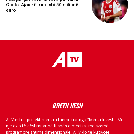
Godts, Ajax kërkon mbi 50 milionë
euro
placeholder text
RRETH NESH
ATV është projekt medial i themeluar nga “Media Invest”. Me
një ekip të dëshmuar në fushën e medias, me skemë
programore shumë dimensionale, ATV do të kultivojë