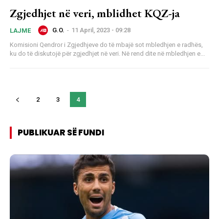
Zgjedhjet në veri, mblidhet KQZ-ja
G.O.
-
11 April, 2023 - 09:28
LAJME
Komisioni Qendror i Zgjedhjeve do të mbajë sot mbledhjen e radhës,
ku do të diskutojë për zgjedhjet në veri. Në rend dite në mbledhjen e...
2
3
4
PUBLIKUAR SË FUNDI