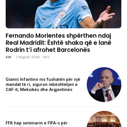
Fernando Morientes shpërthen ndaj
Real Madridit: Është shaka që e lanë
Rodrin t’i afrohet Barcelonës
A.M.
-
7 August, 2026 - 16:11
Gianni Infantino nis fushatën për një
mandat të ri, siguron mbështetjen e
CAF-it, Meksikës dhe Argjentinës
FFK hap seminarin e FIFA-s për