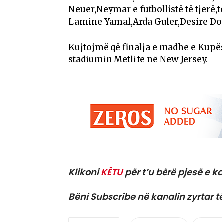
Neuer,Neymar e futbollistë të tjerë,te
Lamine Yamal,Arda Guler,Desire Doue
Kujtojmë që finalja e madhe e Kupës
stadiumin Metlife në New Jersey.
Klikoni
KËTU
për t’u bërë pjesë e ka
Bëni Subscribe në kanalin zyrtar t