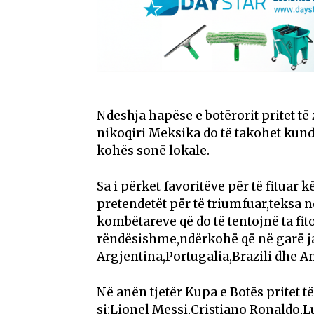
Ndeshja hapëse e botërorit pritet të
nikoqiri Meksika do të takohet kundë
kohës sonë lokale.
Sa i përket favoritëve për të fituar 
pretendetët për të triumfuar,teksa 
kombëtareve që do të tentojnë ta fit
rëndësishme,ndërkohë që në garë ja
Argjentina,Portugalia,Brazili dhe An
Në anën tjetër Kupa e Botës pritet të 
si:Lionel Messi,Cristiano Ronaldo