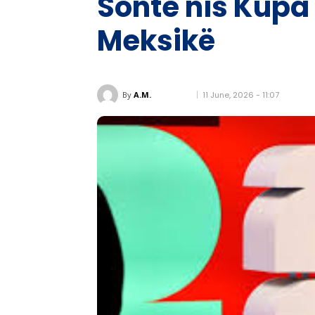
Sonte nis Kupa
Meksikë
11 June, 2026 - 11:07
By
A.M.