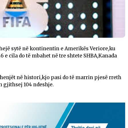
 kthejë sytë në kontinentin e Amerikës Veriore,ku
26 e cila do të mbahet në tre shtete SHBA,Kanada
henjët në histori,kjo pasi do të marrin pjesë rreth
 gjithsej 104 ndeshje.