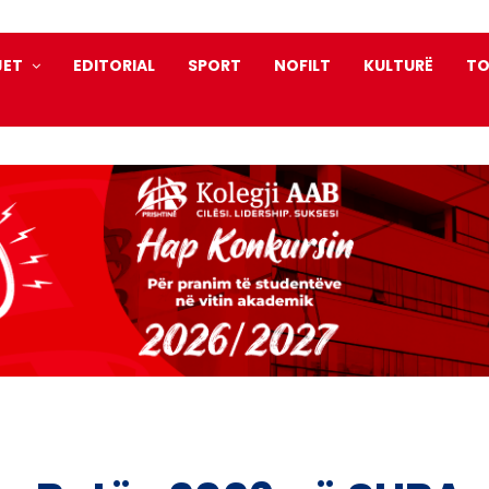
JET
EDITORIAL
SPORT
NOFILT
KULTURË
TO