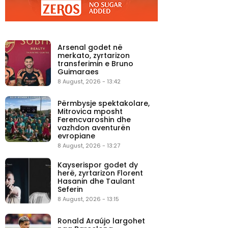
Arsenal godet në
merkato, zyrtarizon
transferimin e Bruno
Guimaraes
8 August, 2026 - 13:42
Përmbysje spektakolare,
Mitrovica mposht
Ferencvaroshin dhe
vazhdon aventurën
evropiane
8 August, 2026 - 13:27
Kayserispor godet dy
herë, zyrtarizon Florent
Hasanin dhe Taulant
Seferin
8 August, 2026 - 13:15
Ronald Araújo largohet