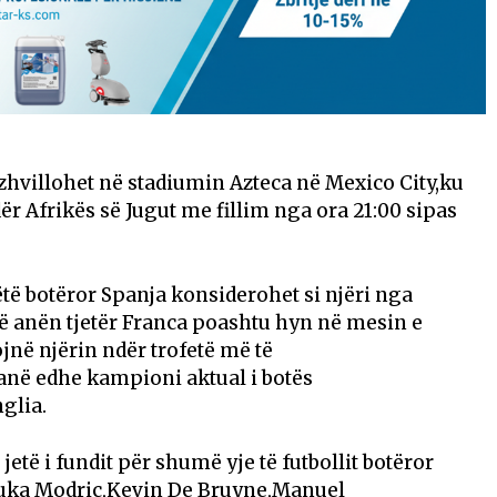
 zhvillohet në stadiumin Azteca në Mexico City,ku
r Afrikës së Jugut me fillim nga ora 21:00 sipas
këtë botëror Spanja konsiderohet si njëri nga
në anën tjetër Franca poashtu hyn në mesin e
ojnë njërin ndër trofetë më të
në edhe kampioni aktual i botës
glia.
jetë i fundit për shumë yje të futbollit botëror
,Luka Modric,Kevin De Bruyne,Manuel