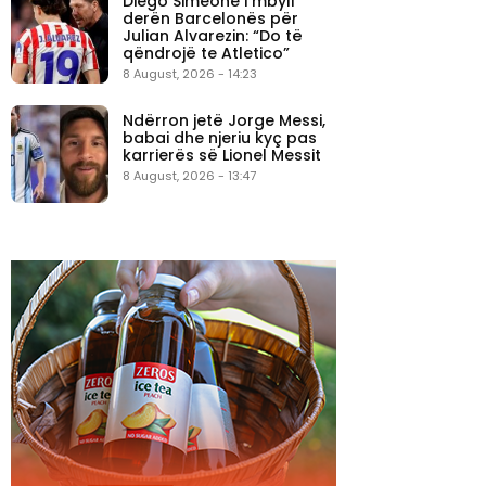
Diego Simeone i mbyll
derën Barcelonës për
Julian Alvarezin: “Do të
qëndrojë te Atletico”
8 August, 2026 - 14:23
Ndërron jetë Jorge Messi,
babai dhe njeriu kyç pas
karrierës së Lionel Messit
8 August, 2026 - 13:47