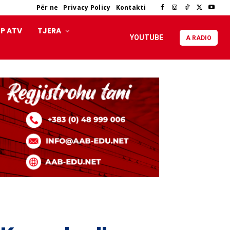
Për ne
Privacy Policy
Kontakti
P ATV
TJERA
YOUTUBE
A RADIO