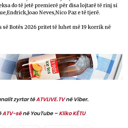
ksa do të jetë premierë për disa lojtarë të rinj si
,Endrick,Joao Neves,Nico Paz e të tjerë.
 së Botës 2026 pritet të luhet më 19 korrik në
nalit zyrtar të
ATVLIVE.TV
në Viber.
ë
ATV-së
në YouTube –
Kliko KËTU