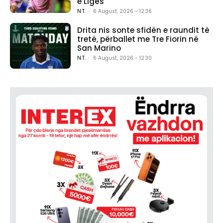
e Ligës
N.T.
-
6 August, 2026 - 12:36
Drita nis sonte sfidën e raundit të
tretë, përballet me Tre Fiorin në
San Marino
N.T.
-
6 August, 2026 - 12:30