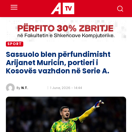
SPORT
Sassuolo blen përfundimisht
Arijanet Muricin, portieri i
Kosovës vazhdon në Serie A.
1 June, 2026 - 14:44
By
N.T.