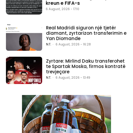
kreun e FIFA-s
6 August, 2026 - 17:10
Real Madridi siguron një tjetër
diamant, zyrtarizon transferimin e
Yan Diomande
N.T.
-
6 August, 2026 - 16:28
Zyrtare: Mirlind Daku transferohet
te Spartak Moska, firmos kontratë
trevjeçare
N.T.
-
6 August, 2026 - 13:49