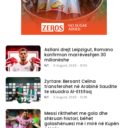
Asllani drejt Leipzigut, Romano
konfirmon marrëveshjen 30
milionëshe
N.T.
-
6 August, 2026 - 13:00
Zyrtare: Bersant Celina
transferohet në Arabinë Saudite
te skuadra Al-Ettifaq
N.T.
-
6 August, 2026 - 12:38
Messi rikthehet me gola dhe
shkruan histori, bëhet
golashënuesi më i mirë në Kupën