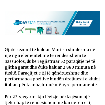
Gjatë sezonit të kaluar, Muric u shndërrua në
një nga elementët më të rëndësishëm të
Sassuolos, duke regjistruar 32 paraqitje në të
gjitha garat dhe duke kaluar 2.880 minuta në
fushë. Paraqitjet e tij të qëndrueshme dhe
performanca pozitive bindën drejtuesit e klubit
italian për ta mbajtur në mënyrë permanente.
Për 27-vjeçarin, kjo lëvizje përfaqëson një
tjetër hap të rëndësishëm në karrierën e tij