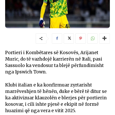
Portieri i Kombëtares së Kosovës, Arijanet
Muric, do të vazhdojë karrierën në Itali, pasi
Sassuolo ka vendosur ta blejë përfundimisht
nga Ipswich Town.
Klubi italian e ka konfirmuar zyrtarisht
marrëveshjen të hënën, duke e bërë të ditur se
ka aktivizuar klauzolën e blerjes për portierin
kosovar, i cili ishte pjesë e ekipit në formë
huazimi që nga vera e vitit 2025.