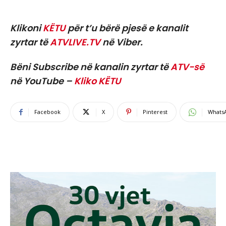
Klikoni
KËTU
për t’u bërë pjesë e kanalit
zyrtar të
ATVLIVE.TV
në Viber.
Bëni Subscribe në kanalin zyrtar të
ATV-së
në YouTube –
Kliko KËTU
Facebook
X
Pinterest
Whats