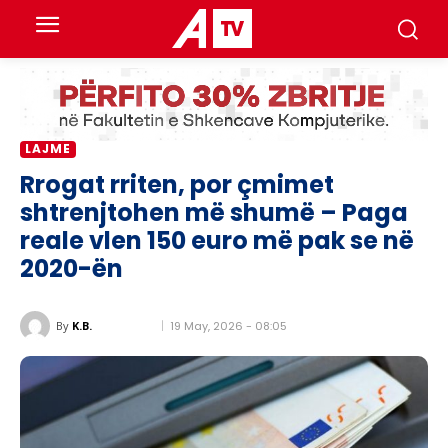
LAJME
Rrogat rriten, por çmimet
shtrenjtohen më shumë – Paga
reale vlen 150 euro më pak se në
2020-ën
19 May, 2026 - 08:05
By
K.B.