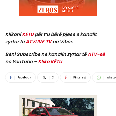
Klikoni
KËTU
për t’u bërë pjesë e kanalit
zyrtar të
ATVLIVE.TV
në Viber.
Bëni Subscribe në kanalin zyrtar të
ATV-së
në YouTube –
Kliko KËTU
Facebook
X
Pinterest
Whats