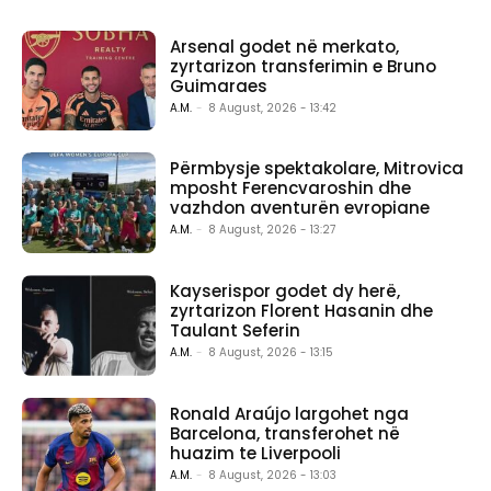
Arsenal godet në merkato,
zyrtarizon transferimin e Bruno
Guimaraes
A.M.
-
8 August, 2026 - 13:42
Përmbysje spektakolare, Mitrovica
mposht Ferencvaroshin dhe
vazhdon aventurën evropiane
A.M.
-
8 August, 2026 - 13:27
Kayserispor godet dy herë,
zyrtarizon Florent Hasanin dhe
Taulant Seferin
A.M.
-
8 August, 2026 - 13:15
Ronald Araújo largohet nga
Barcelona, transferohet në
huazim te Liverpooli
A.M.
-
8 August, 2026 - 13:03