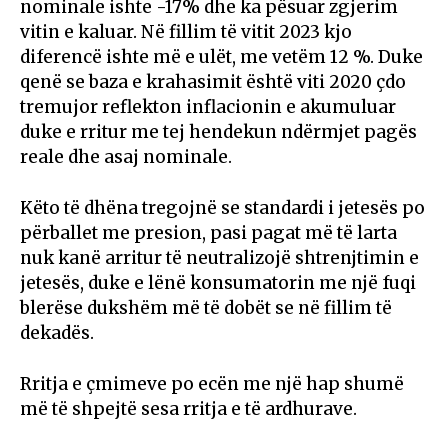
nominale ishte -17% dhe ka pësuar zgjerim
vitin e kaluar. Në fillim të vitit 2023 kjo
diferencë ishte më e ulët, me vetëm 12 %. Duke
qenë se baza e krahasimit është viti 2020 çdo
tremujor reflekton inflacionin e akumuluar
duke e rritur me tej hendekun ndërmjet pagës
reale dhe asaj nominale.
Këto të dhëna tregojnë se standardi i jetesës po
përballet me presion, pasi pagat më të larta
nuk kanë arritur të neutralizojë shtrenjtimin e
jetesës, duke e lënë konsumatorin me një fuqi
blerëse dukshëm më të dobët se në fillim të
dekadës.
Rritja e çmimeve po ecën me një hap shumë
më të shpejtë sesa rritja e të ardhurave.