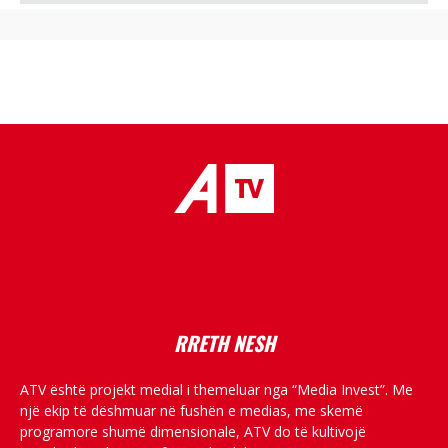
placeholder text
RRETH NESH
ATV është projekt medial i themeluar nga “Media Invest”. Me
një ekip të dëshmuar në fushën e medias, me skemë
programore shumë dimensionale, ATV do të kultivojë