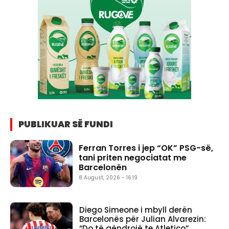
PUBLIKUAR SË FUNDI
Ferran Torres i jep “OK” PSG-së,
tani priten negociatat me
Barcelonën
8 August, 2026 - 16:19
Diego Simeone i mbyll derën
Barcelonës për Julian Alvarezin:
“Do të qëndrojë te Atletico”