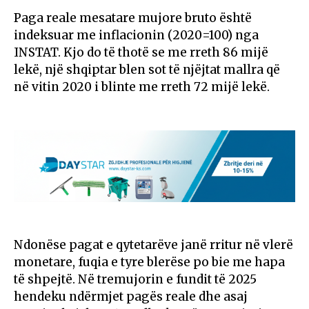
Paga reale mesatare mujore bruto është
indeksuar me inflacionin (2020=100) nga
INSTAT. Kjo do të thotë se me rreth 86 mijë
lekë, një shqiptar blen sot të njëjtat mallra që
në vitin 2020 i blinte me rreth 72 mijë lekë.
Ndonëse pagat e qytetarëve janë rritur në vlerë
monetare, fuqia e tyre blerëse po bie me hapa
të shpejtë. Në tremujorin e fundit të 2025
hendeku ndërmjet pagës reale dhe asaj