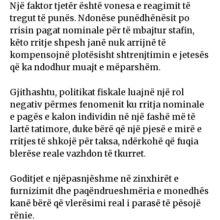
Një faktor tjetër është vonesa e reagimit të
tregut të punës. Ndonëse punëdhënësit po
rrisin pagat nominale për të mbajtur stafin,
këto rritje shpesh janë nuk arrijnë të
kompensojnë plotësisht shtrenjtimin e jetesës
që ka ndodhur muajt e mëparshëm.
Gjithashtu, politikat fiskale luajnë një rol
negativ përmes fenomenit ku rritja nominale
e pagës e kalon individin në një fashë më të
lartë tatimore, duke bërë që një pjesë e mirë e
rritjes të shkojë për taksa, ndërkohë që fuqia
blerëse reale vazhdon të tkurret.
Goditjet e njëpasnjëshme në zinxhirët e
furnizimit dhe paqëndrueshmëria e monedhës
kanë bërë që vlerësimi real i parasë të pësojë
rënie.