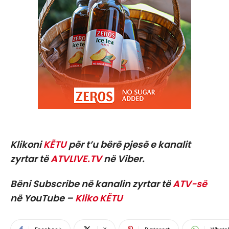
Klikoni
KËTU
për t’u bërë pjesë e kanalit
zyrtar të
ATVLIVE.TV
në Viber.
Bëni Subscribe në kanalin zyrtar të
ATV-së
në YouTube –
Kliko KËTU