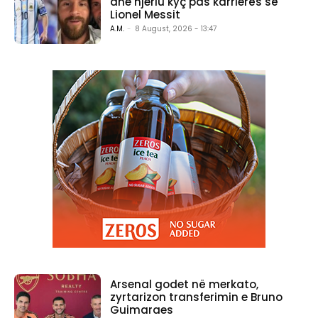
dhe njeriu kyç pas karrierës së
Lionel Messit
A.M.
-
8 August, 2026 - 13:47
Arsenal godet në merkato,
zyrtarizon transferimin e Bruno
Guimaraes