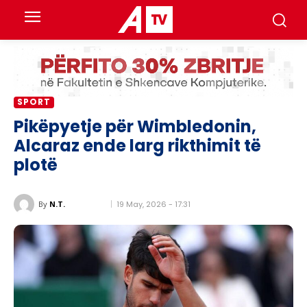
SPORT
Pikëpyetje për Wimbledonin,
Alcaraz ende larg rikthimit të
plotë
19 May, 2026 - 17:31
By
N.T.