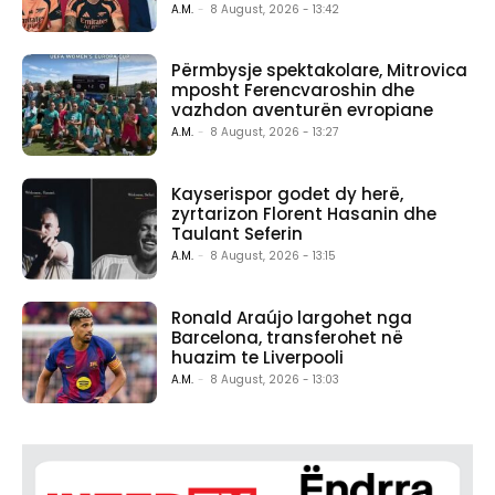
A.M.
-
8 August, 2026 - 13:42
Përmbysje spektakolare, Mitrovica
mposht Ferencvaroshin dhe
vazhdon aventurën evropiane
A.M.
-
8 August, 2026 - 13:27
Kayserispor godet dy herë,
zyrtarizon Florent Hasanin dhe
Taulant Seferin
A.M.
-
8 August, 2026 - 13:15
Ronald Araújo largohet nga
Barcelona, transferohet në
huazim te Liverpooli
A.M.
-
8 August, 2026 - 13:03