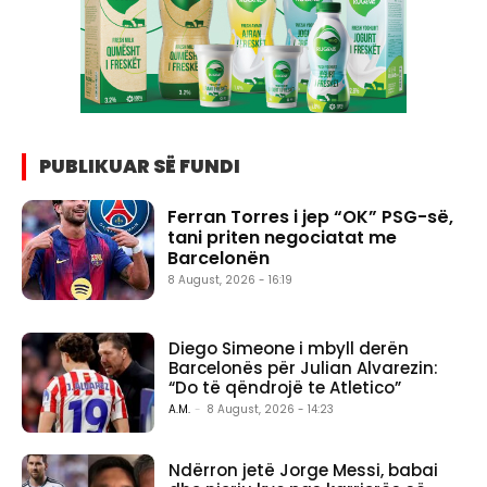
PUBLIKUAR SË FUNDI
Ferran Torres i jep “OK” PSG-së,
tani priten negociatat me
Barcelonën
8 August, 2026 - 16:19
Diego Simeone i mbyll derën
Barcelonës për Julian Alvarezin:
“Do të qëndrojë te Atletico”
A.M.
-
8 August, 2026 - 14:23
Ndërron jetë Jorge Messi, babai