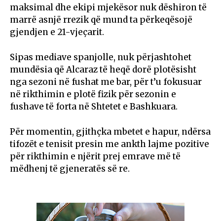
maksimal dhe ekipi mjekësor nuk dëshiron të
marrë asnjë rrezik që mund ta përkeqësojë
gjendjen e 21-vjeçarit.
Sipas mediave spanjolle, nuk përjashtohet
mundësia që Alcaraz të heqë dorë plotësisht
nga sezoni në fushat me bar, për t’u fokusuar
në rikthimin e plotë fizik për sezonin e
fushave të forta në Shtetet e Bashkuara.
Për momentin, gjithçka mbetet e hapur, ndërsa
tifozët e tenisit presin me ankth lajme pozitive
për rikthimin e njërit prej emrave më të
mëdhenj të gjeneratës së re.