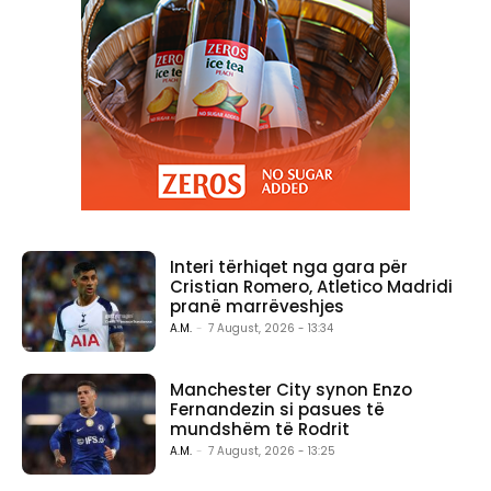
Interi tërhiqet nga gara për
Cristian Romero, Atletico Madridi
pranë marrëveshjes
A.M.
-
7 August, 2026 - 13:34
Manchester City synon Enzo
Fernandezin si pasues të
mundshëm të Rodrit
A.M.
-
7 August, 2026 - 13:25