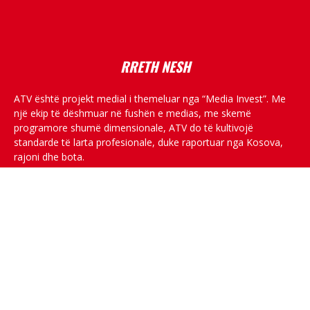
placeholder text
RRETH NESH
ATV është projekt medial i themeluar nga “Media Invest”. Me
një ekip të dëshmuar në fushën e medias, me skemë
programore shumë dimensionale, ATV do të kultivojë
standarde të larta profesionale, duke raportuar nga Kosova,
rajoni dhe bota.
RRJETET SOCIALE
© All rights reserved.