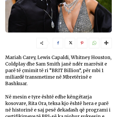
Mariah Carey, Lewis Capaldi, Whitney Houston,
Coldplay dhe Sam Smith janë ndër marrësit e
parë të çmimit të ri “BRIT Billion”, për mbi 1
miliardë transmetime në Mbretërinë e
Bashkuar.
Në mesin e tyre është edhe këngëtarja
kosovare, Rita Ora, teksa kjo është hera e parë
në historinë e saj pesë dekadash që programi i
certifikimeve të BPI-së ka njohur suksesin e