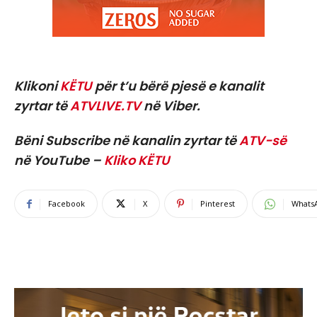
Klikoni
KËTU
për t’u bërë pjesë e kanalit
zyrtar të
ATVLIVE.TV
në Viber.
Bëni Subscribe në kanalin zyrtar të
ATV-së
në YouTube –
Kliko KËTU
Facebook
X
Pinterest
Whats