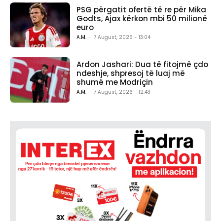
PSG përgatit ofertë të re për Mika
Godts, Ajax kërkon mbi 50 milionë
euro
A.M.
-
7 August, 2026 - 13:04
Ardon Jashari: Dua të fitojmë çdo
ndeshje, shpresoj të luaj më
shumë me Modriçin
A.M.
-
7 August, 2026 - 12:43