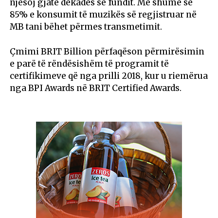
njësoj gjatë dekadës së fundit. Më shumë se
85% e konsumit të muzikës së regjistruar në
MB tani bëhet përmes transmetimit.
Çmimi BRIT Billion përfaqëson përmirësimin
e parë të rëndësishëm të programit të
certifikimeve që nga prilli 2018, kur u riemërua
nga BPI Awards në BRIT Certified Awards.