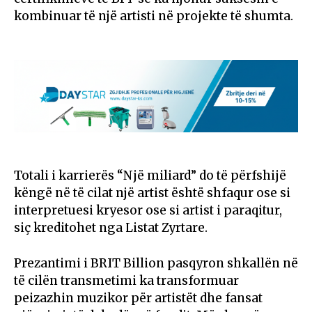
kombinuar të një artisti në projekte të shumta.
Totali i karrierës “Një miliard” do të përfshijë
këngë në të cilat një artist është shfaqur ose si
interpretuesi kryesor ose si artist i paraqitur,
siç kreditohet nga Listat Zyrtare.
Prezantimi i BRIT Billion pasqyron shkallën në
të cilën transmetimi ka transformuar
peizazhin muzikor për artistët dhe fansat