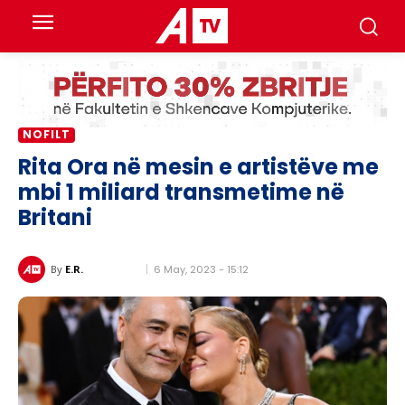
NOFILT
Rita Ora në mesin e artistëve me
mbi 1 miliard transmetime në
Britani
6 May, 2023 - 15:12
By
E.R.