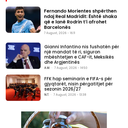
Fernando Morientes shpërthen
ndaj Real Madridit: Është shaka
që e lanë Rodrin t’i afrohet
Barcelonës
7 August, 2026 - 16:11
Gianni Infantino nis fushatën për
një mandat të ri, siguron
mbështetjen e CAF-it, Meksikës
dhe Argjentinës
A.M.
-
7 August, 2026 - 14:50
FFK hap seminarin e FIFA-s për
gjyqtarët, nisin përgatitjet për
sezonin 2026/27
N.T.
-
7 August, 2026 - 13:38