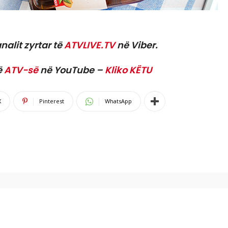
nalit zyrtar të
ATVLIVE.TV
në Viber.
ë
ATV-së
në YouTube –
Kliko KËTU
X
Pinterest
WhatsApp