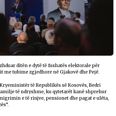
hduar ditën e dytë të fushatës elektorale për
rit me tubime zgjedhore në Gjakovë dhe Pejë.
 Kryeministër të Republikës së Kosovës, Bedri
 familje të ndryshme, ku qytetarët kanë shprehur
migrimin e të rinjve, pensionet dhe pagat e ulëta,
ës”.