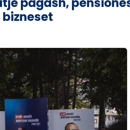
itje pagash, pensione
 bizneset