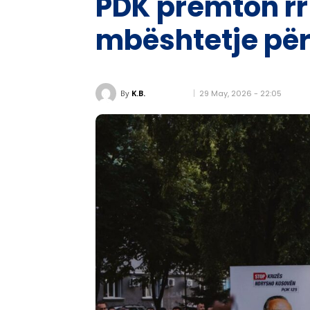
PDK premton rr
mbështetje për
29 May, 2026 - 22:05
By
K.B.