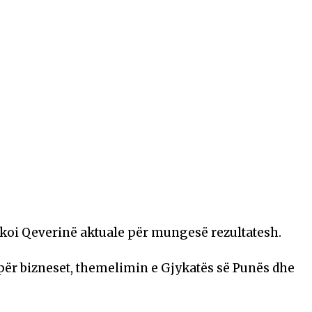
koi Qeverinë aktuale për mungesë rezultatesh.
për bizneset, themelimin e Gjykatës së Punës dhe