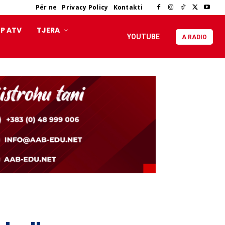
Për ne
Privacy Policy
Kontakti
P ATV
TJERA
YOUTUBE
A RADIO