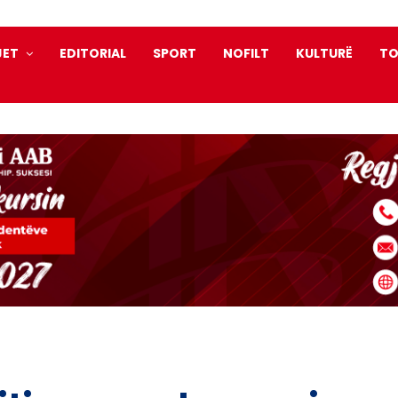
JET
EDITORIAL
SPORT
NOFILT
KULTURË
TO