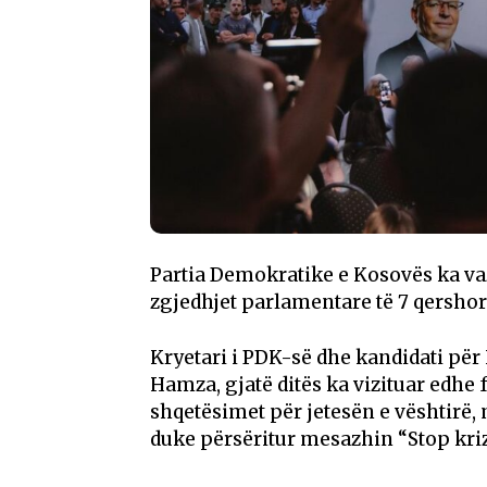
Partia Demokratike e Kosovës ka vaz
zgjedhjet parlamentare të 7 qersho
Kryetari i PDK-së dhe kandidati për
Hamza, gjatë ditës ka vizituar edhe
shqetësimet për jetesën e vështirë, 
duke përsëritur mesazhin “Stop kriz