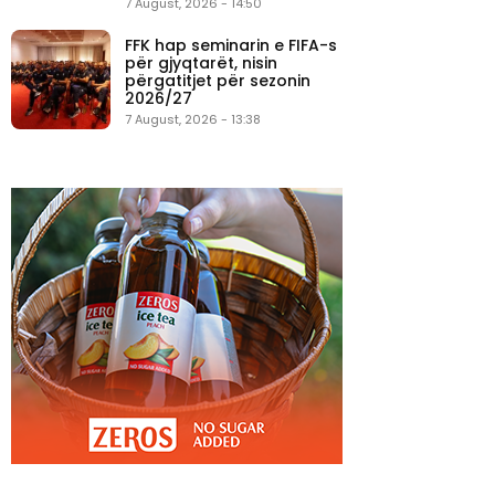
7 August, 2026 - 14:50
FFK hap seminarin e FIFA-s
për gjyqtarët, nisin
përgatitjet për sezonin
2026/27
7 August, 2026 - 13:38