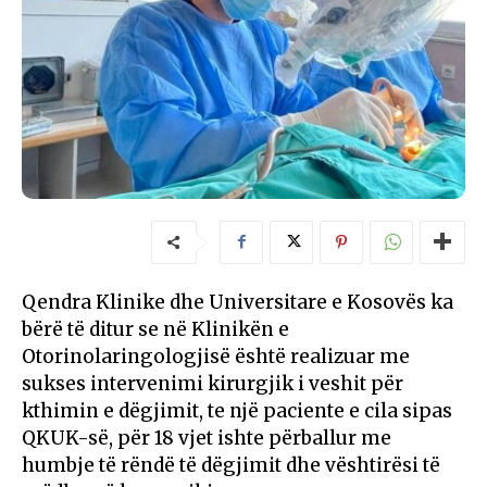
Qendra Klinike dhe Universitare e Kosovës ka
bërë të ditur se në Klinikën e
Otorinolaringologjisë është realizuar me
sukses intervenimi kirurgjik i veshit për
kthimin e dëgjimit, te një paciente e cila sipas
QKUK-së, për 18 vjet ishte përballur me
humbje të rëndë të dëgjimit dhe vështirësi të