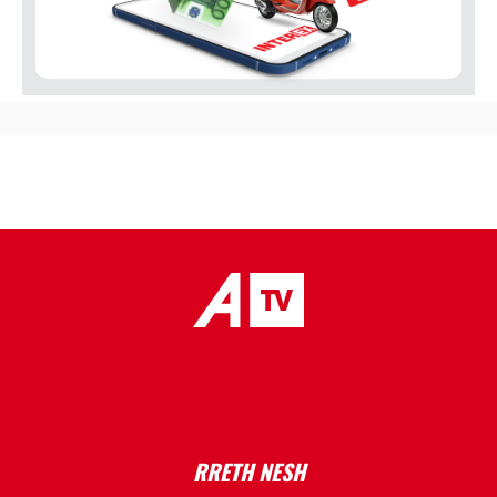
placeholder text
RRETH NESH