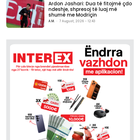
Ardon Jashari: Dua të fitojmë çdo
ndeshje, shpresoj të luaj më
shumë me Modriçin
A.M.
-
7 August, 2026 - 12:43