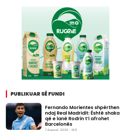
PUBLIKUAR SË FUNDI
Fernando Morientes shpërthen
ndaj Real Madridit: Është shaka
që e lanë Rodrin t’i afrohet
Barcelonës
7 August, 2026 - 16:11