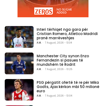
Interi tërhiqet nga gara për
Cristian Romero, Atletico Madridi
pranë marrëveshjes
A.M.
-
7 August, 2026 - 13:34
Manchester City synon Enzo
Fernandezin si pasues të
mundshëm të Rodrit
A.M.
-
7 August, 2026 - 13:25
PSG përgatit ofertë të re për Mika
Godts, Ajax kërkon mbi 50 milionë
euro
A.M.
-
7 August, 2026 - 13:04