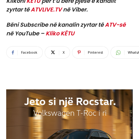
Klikoni
KËTU
për t’u bërë pjesë e kanalit
zyrtar të
ATVLIVE.TV
në Viber.
Bëni Subscribe në kanalin zyrtar të
ATV-së
në YouTube –
Kliko KËTU
Facebook
X
Pinterest
Whats