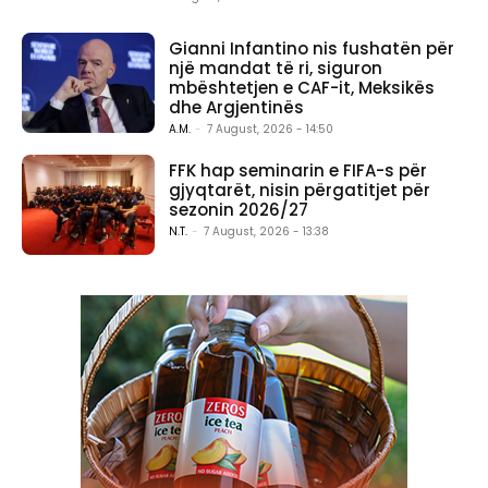
Gianni Infantino nis fushatën për
një mandat të ri, siguron
mbështetjen e CAF-it, Meksikës
dhe Argjentinës
A.M.
-
7 August, 2026 - 14:50
FFK hap seminarin e FIFA-s për
gjyqtarët, nisin përgatitjet për
sezonin 2026/27
N.T.
-
7 August, 2026 - 13:38