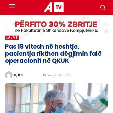
LAJME
Pas 18 vitesh në heshtje,
pacientja rikthen dëgjimin falë
operacionit në QKUK
10 June, 2026 - 09:31
By
K.B.