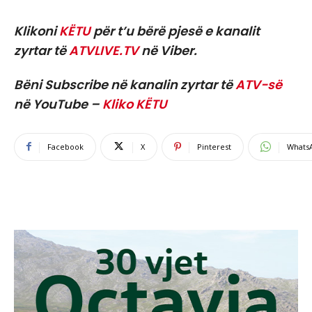
Klikoni
KËTU
për t’u bërë pjesë e kanalit
zyrtar të
ATVLIVE.TV
në Viber.
Bëni Subscribe në kanalin zyrtar të
ATV-së
në YouTube –
Kliko KËTU
Facebook
X
Pinterest
Whats