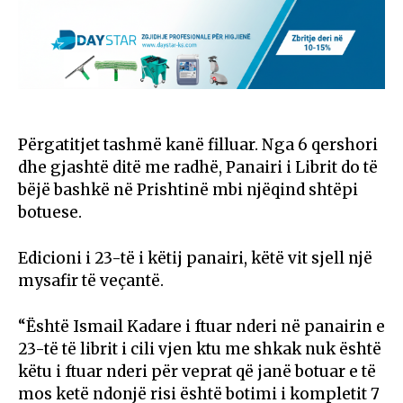
Përgatitjet tashmë kanë filluar. Nga 6 qershori
dhe gjashtë ditë me radhë, Panairi i Librit do të
bëjë bashkë në Prishtinë mbi njëqind shtëpi
botuese.
Edicioni i 23-të i këtij panairi, këtë vit sjell një
mysafir të veçantë.
“Është Ismail Kadare i ftuar nderi në panairin e
23-të të librit i cili vjen ktu me shkak nuk është
këtu i ftuar nderi për veprat që janë botuar e të
mos ketë ndonjë risi është botimi i kompletit 7