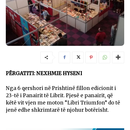
PËRGATITI: NEXHMIE HYSENI
Nga 6 qershori në Prishtinë fillon edicionit i
23-të i Panairit të Librit. Pjesë e panairit, që
këtë vit vjen me moton “Libri Triumfon” do të
jenë edhe shkrimtarë të njohur botërisht.