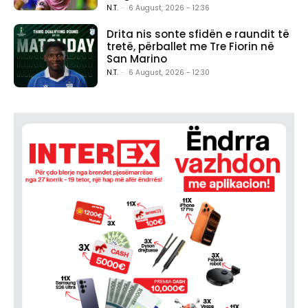
N.T.
-
6 August, 2026 - 12:36
Drita nis sonte sfidën e raundit të
tretë, përballet me Tre Fiorin në
San Marino
N.T.
-
6 August, 2026 - 12:30