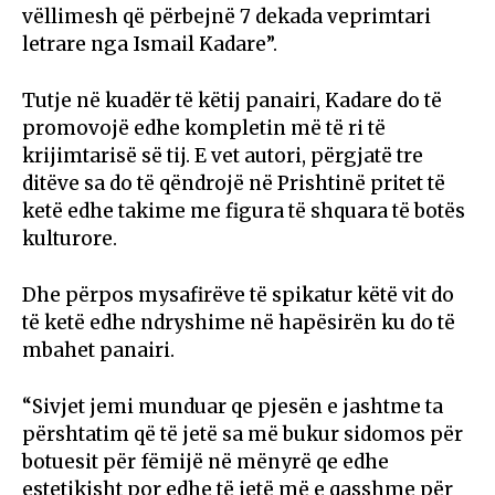
vëllimesh që përbejnë 7 dekada veprimtari
letrare nga Ismail Kadare”.
Tutje në kuadër të këtij panairi, Kadare do të
promovojë edhe kompletin më të ri të
krijimtarisë së tij. E vet autori, përgjatë tre
ditëve sa do të qëndrojë në Prishtinë pritet të
ketë edhe takime me figura të shquara të botës
kulturore.
Dhe përpos mysafirëve të spikatur këtë vit do
të ketë edhe ndryshime në hapësirën ku do të
mbahet panairi.
“Sivjet jemi munduar qe pjesën e jashtme ta
përshtatim që të jetë sa më bukur sidomos për
botuesit për fëmijë në mënyrë qe edhe
estetikisht por edhe të jetë më e qasshme për