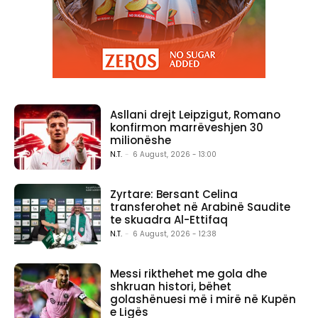
Asllani drejt Leipzigut, Romano
konfirmon marrëveshjen 30
milionëshe
N.T.
-
6 August, 2026 - 13:00
Zyrtare: Bersant Celina
transferohet në Arabinë Saudite
te skuadra Al-Ettifaq
N.T.
-
6 August, 2026 - 12:38
Messi rikthehet me gola dhe
shkruan histori, bëhet
golashënuesi më i mirë në Kupën
e Ligës