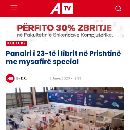
KULTURË
Panairi i 23-të i librit në Prishtinë
me mysafirë special
3 June, 2023 - 19:39
By
E.R.