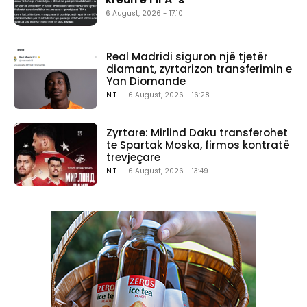
6 August, 2026 - 17:10
Real Madridi siguron një tjetër
diamant, zyrtarizon transferimin e
Yan Diomande
N.T.
-
6 August, 2026 - 16:28
Zyrtare: Mirlind Daku transferohet
te Spartak Moska, firmos kontratë
trevjeçare
N.T.
-
6 August, 2026 - 13:49