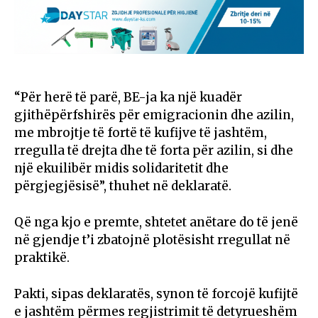
“Për herë të parë, BE-ja ka një kuadër
gjithëpërfshirës për emigracionin dhe azilin,
me mbrojtje të fortë të kufijve të jashtëm,
rregulla të drejta dhe të forta për azilin, si dhe
një ekuilibër midis solidaritetit dhe
përgjegjësisë”, thuhet në deklaratë.
Që nga kjo e premte, shtetet anëtare do të jenë
në gjendje t’i zbatojnë plotësisht rregullat në
praktikë.
Pakti, sipas deklaratës, synon të forcojë kufijtë
e jashtëm përmes regjistrimit të detyrueshëm