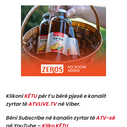
Klikoni
KËTU
për t’u bërë pjesë e kanalit
zyrtar të
ATVLIVE.TV
në Viber.
Bëni Subscribe në kanalin zyrtar të
ATV-së
në YouTube –
Kliko KËTU