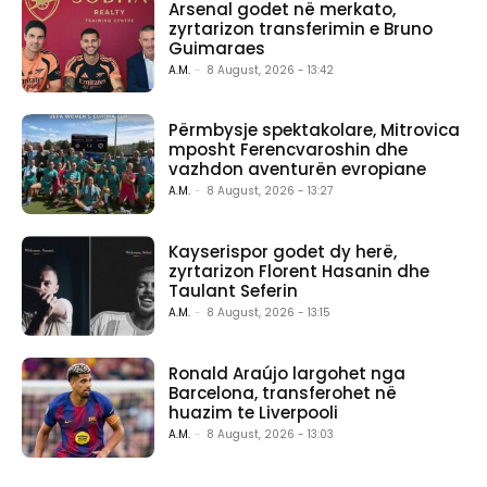
Arsenal godet në merkato,
zyrtarizon transferimin e Bruno
Guimaraes
A.M.
-
8 August, 2026 - 13:42
Përmbysje spektakolare, Mitrovica
mposht Ferencvaroshin dhe
vazhdon aventurën evropiane
A.M.
-
8 August, 2026 - 13:27
Kayserispor godet dy herë,
zyrtarizon Florent Hasanin dhe
Taulant Seferin
A.M.
-
8 August, 2026 - 13:15
Ronald Araújo largohet nga
Barcelona, transferohet në
huazim te Liverpooli
A.M.
-
8 August, 2026 - 13:03