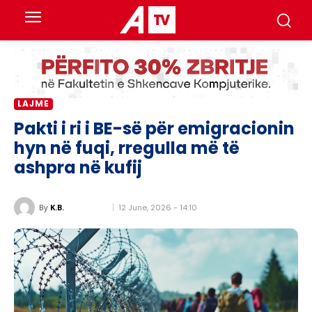
LAJME
Pakti i ri i BE-së për emigracionin
hyn në fuqi, rregulla më të
ashpra në kufij
12 June, 2026 - 14:10
By
K.B.