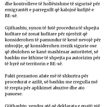
dhe kontrolleve të hollësishme të sigurisë për
emigrantët e parregullt që kalojnë kufijtë e
BE-së.
Gjithashtu, synon të futë procedura të shpejta
kufitare në zonat kufitare për njerëzit që
konsiderohen të pamundur të kenë nevojë për
mbrojtje, që konsiderohen rrezik sigurie ose
që zbulohen se kanë mashtruar autoritetet, së
bashku me kthime të shpejta pa autorizim për
të hyrë në territorin e BE-së.
Pakti prezanton afate më të shkurtra për
procedurat e azilit, së bashku me rregulla më
të rrepta për aplikimet abuzive dhe ato
pasuese.
Gjithashtu, vendos atë që deklarata e quajti një