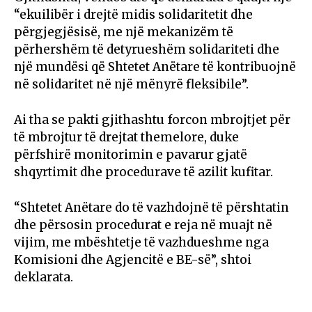
“ekuilibër i drejtë midis solidaritetit dhe
përgjegjësisë, me një mekanizëm të
përhershëm të detyrueshëm solidariteti dhe
një mundësi që Shtetet Anëtare të kontribuojnë
në solidaritet në një mënyrë fleksibile”.
Ai tha se pakti gjithashtu forcon mbrojtjet për
të mbrojtur të drejtat themelore, duke
përfshirë monitorimin e pavarur gjatë
shqyrtimit dhe procedurave të azilit kufitar.
“Shtetet Anëtare do të vazhdojnë të përshtatin
dhe përsosin procedurat e reja në muajt në
vijim, me mbështetje të vazhdueshme nga
Komisioni dhe Agjencitë e BE-së”, shtoi
deklarata.