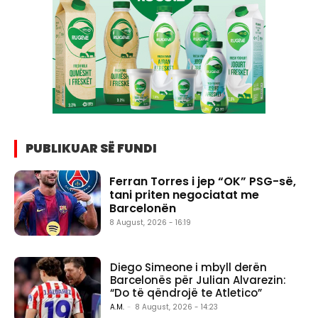
PUBLIKUAR SË FUNDI
Ferran Torres i jep “OK” PSG-së,
tani priten negociatat me
Barcelonën
8 August, 2026 - 16:19
Diego Simeone i mbyll derën
Barcelonës për Julian Alvarezin:
“Do të qëndrojë te Atletico”
A.M.
-
8 August, 2026 - 14:23