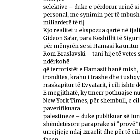
selektive – duke e përdorur urinë s
personal, me synimin për të mbushur
miliarderë të tij.
Kjo realitet u ekspozua qartë në fjal
Gideon Sa’ar, para Këshillit të Sigur
për mënyrën se si Hamasi ka uritur 
Rom Braslavski – tani hije të vetes 
ndërkohë
që terroristët e Hamasit hanë mish,
tronditës, krahu i trashë dhe i ushqy
rraskapitur të Evyatarit, i cili ishte 
E megjithatë, ky tmerr pothuajse n
New York Times, për shembull, e ci
paverifikuara
palestineze – duke publikuar së fun
shëndetësore paraprake si “provë” t
urrejtjeje ndaj Izraelit dhe për të ci
faqen