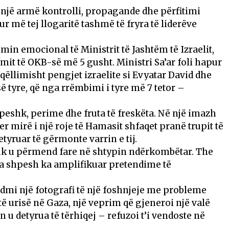
i një armë kontrolli, propagande dhe përfitimi
 më tej llogaritë tashmë të fryra të liderëve
imin emocional të Ministrit të Jashtëm të Izraelit,
imit të OKB-së më 5 gusht. Ministri Sa’ar foli hapur
qëllimisht pengjet izraelite si Evyatar David dhe
së tyre, që nga rrëmbimi i tyre më 7 tetor –
 peshk, perime dhe fruta të freskëta. Në një imazh
er mirë i një roje të Hamasit shfaqet pranë trupit të
detyruar të gërmonte varrin e tij.
uk u përmend fare në shtypin ndërkombëtar. The
la shpesh ka amplifikuar pretendime të
dmi një fotografi të një foshnjeje me probleme
ë urisë në Gaza, një veprim që gjeneroi një valë
lin u detyrua të tërhiqej – refuzoi t’i vendoste në