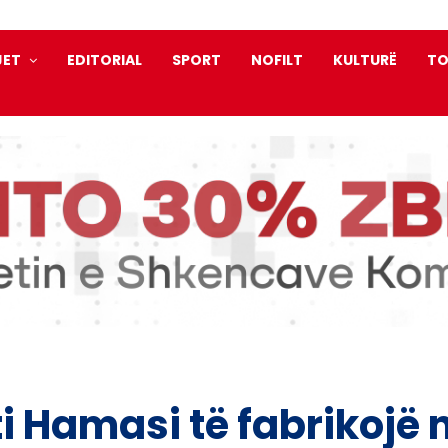
JET
EDITORIAL
SPORT
NOFILT
KULTURË
TO
ti Hamasi të fabrikojë 