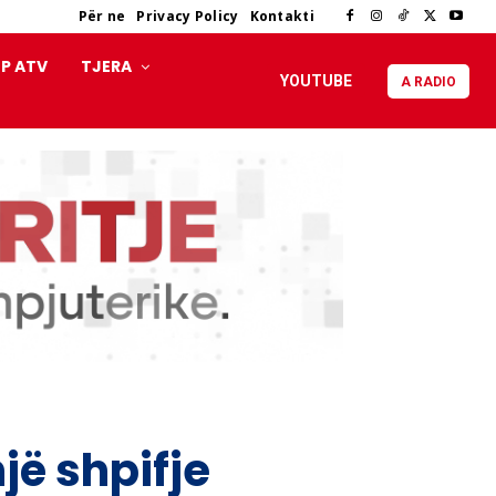
Për ne
Privacy Policy
Kontakti
P ATV
TJERA
YOUTUBE
A RADIO
një shpifje