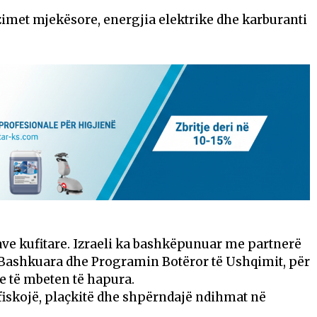
izimet mjekësore, energjia elektrike dhe karburanti
ve kufitare. Izraeli ka bashkëpunuar me partnerë
 Bashkuara dhe Programin Botëror të Ushqimit, për
e të mbeten të hapura.
iskojë, plaçkitë dhe shpërndajë ndihmat në