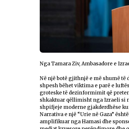
Nga Tamara Ziv, Ambasadore e Izrae
Në një botë gjithnjë e më shumë të d
shpesh bëhet viktima e parë e luftë
groteske të dezinformimit që prete
shkaktuar qëllimisht nga Izraeli si 
shpifjeje moderne gjakderdhëse kun
Narrativa e një “Urie në Gaza” ësht
amplifikuar nga Hamasi dhe sponsorë
mediat kryesore perëndimore dhe o