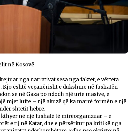
lit në Kosovë
rejtuar nga narrativat sesa nga faktet, e vërteta
s. Kjo është veçanërisht e dukshme në fushatën
ndon se në Gaza po ndodh një urie masive, e
një mjet lufte – një akuzë që ka marrë formën e një
dër shtetit hebre.
ë kthyer në një fushatë të mirëorganizuar – e
t e tij në Katar, dhe e përsëritur pa kritikë nga
rganizatat ndërkombëtare. Edhe pse ekzistojnë