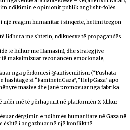
r nga vende arabisht-folëse – veçanërisht Katari,
im ndikimin e opinionit publik anglisht-folës
 si një reagim humanitar i sinqertë, hetimi tregon
 të lidhura me shtetin, ndikuesve të propagandës
vidë të lidhur me Hamasin), dhe strategjive
ër të maksimizuar rezonancën emocionale,
blikuar nga përdoruesi @antisemitism (“Fushata
e hashtagë si “FamineinGaza”, “HelpGaza” apo
mënyrë masive dhe janë promovuar nga fabrika
enë ndër më të përhapurit në platformën X (dikur
 lehtësuar dërgimin e ndihmës humanitare në Gaza në
është i angazhuar në një konflikt të