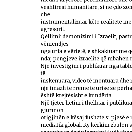
vështirësi humanitare, si në çdo zon
dhe
instrumentalizuar këto realitete me
agresorit.
Qëllimi: demonizimi i Izraelit, pas
vëmendjes
nga uria e vërtetë, e shkaktuar me q
ndaj pengjeve izraelite që mbahen në 
Një investigim i publikuar nga tabl
të
inskenuara, video të montuara dhe r
një imazh të rremë të urisë së përha
është krejtësisht e kundërta.
Një tjetër hetim i thelluar i publik
gjurmon
origjinën e kësaj fushate si pjesë 
mediatik global. Ky kërkim zbulon s