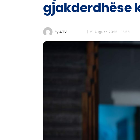
gjakderdhëse k
21 August, 2025 - 15:58
By
ATV