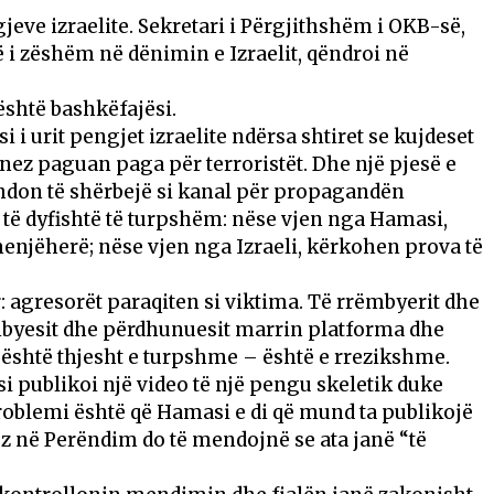
eve izraelite. Sekretari i Përgjithshëm i OKB-së,
ë i zëshëm në dënimin e Izraelit, qëndroi në
është bashkëfajësi.
i urit pengjet izraelite ndërsa shtiret se kujdeset
tinez paguan paga për terroristët. Dhe një pjesë e
don të shërbejë si kanal për propagandën
d të dyfishtë të turpshëm: nëse vjen nga Hamasi,
enjëherë; nëse vjen nga Izraeli, kërkohen prova të
: agresorët paraqiten si viktima. Të rrëmbyerit dhe
mbyesit dhe përdhunuesit marrin platforma dhe
është thjesht e turpshme – është e rrezikshme.
 publikoi një video të një pengu skeletik duke
Problemi është që Hamasi e di që mund ta publikojë
z në Perëndim do të mendojnë se ata janë “të