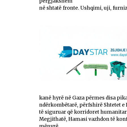
përgjakshëm
në shtatë fronte. Ushqimi, uji, furn
kanë hyrë në Gaza përmes disa pika
ndërkombëtarë, përfshirë Shtetet e
të siguruar që korridoret humanitar
Megjithatë, Hamasi vazhdon të konf
mënyrë