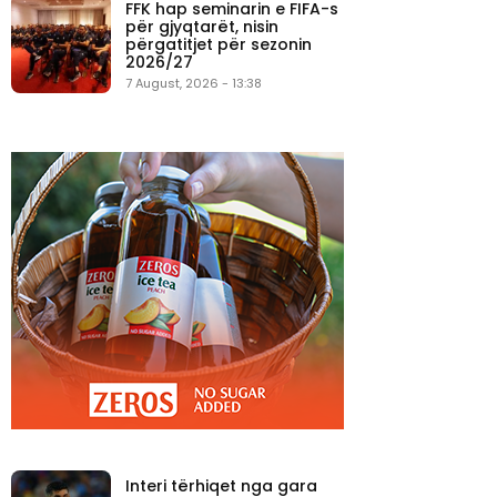
FFK hap seminarin e FIFA-s
për gjyqtarët, nisin
përgatitjet për sezonin
2026/27
7 August, 2026 - 13:38
Interi tërhiqet nga gara