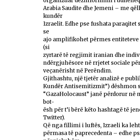
organizuar dezinformimi i udhëhequ
Arabia Saudite dhe Jemeni – me qëll
kundër
Izraelit. Edhe pse fushata paraqitet
se
ajo amplifikohet përmes entiteteve
(si
zyrtarë të regjimit iranian dhe indi
ndërgjuhësore në rrjetet sociale p
veçanërisht në Perëndim.
Gjithashtu, një tjetër analizë e pu
Kundër Antisemitizmit”) dëshmon s
“GazaHolocaust” janë përdorur në 
bot-
ësh për t’i bërë këto hashtagë të j
Twitter).
Që nga fillimi i luftës, Izraeli ka
përmasa të paprecedenta – edhe pse 