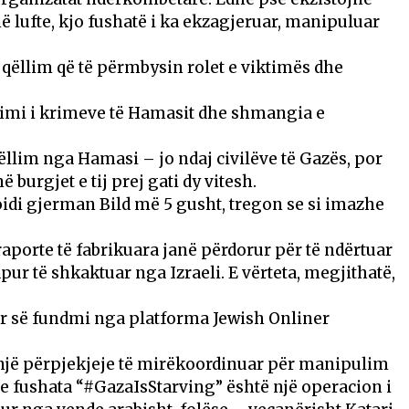
ë lufte, kjo fushatë i ka ekzagjeruar, manipuluar
 qëllim që të përmbysin rolet e viktimës dhe
trimi i krimeve të Hamasit dhe shmangia e
ëllim nga Hamasi – jo ndaj civilëve të Gazës, por
burgjet e tij prej gati dy vitesh.
oidi gjerman Bild më 5 gusht, tregon se si imazhe
aporte të fabrikuara janë përdorur për të ndërtuar
pur të shkaktuar nga Izraeli. E vërteta, megjithatë,
uar së fundmi nga platforma Jewish Onliner
e një përpjekjeje të mirëkoordinuar për manipulim
e fushata “#GazaIsStarving” është një operacion i