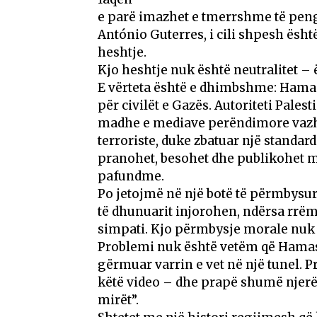
e parë imazhet e tmerrshme të pengj
António Guterres, i cili shpesh ësht
heshtje.
Kjo heshtje nuk është neutralitet – 
E vërteta është e dhimbshme: Hamasi 
për civilët e Gazës. Autoriteti Pales
madhe e mediave perëndimore vazh
terroriste, duke zbatuar një standar
pranohet, besohet dhe publikohet m
pafundme.
Po jetojmë në një botë të përmbysur
të dhunuarit injorohen, ndërsa rrë
simpati. Kjo përmbysje morale nuk 
Problemi nuk është vetëm që Hamasi
gërmuar varrin e vet në një tunel. 
këtë video – dhe prapë shumë njerë
mirët”.