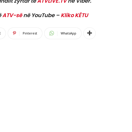
nalit zyrtar të
ATVLIVE.TV
në Viber.
ë
ATV-së
në YouTube –
Kliko KËTU
X
Pinterest
WhatsApp