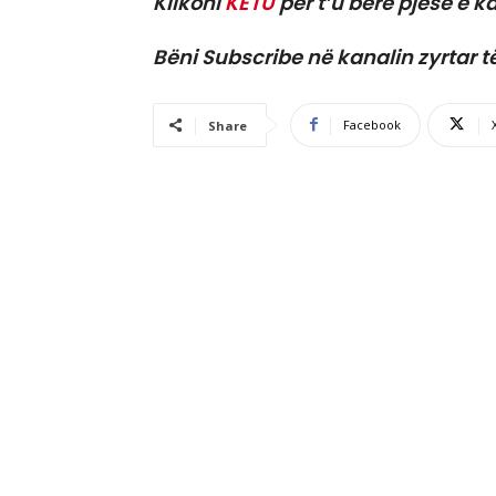
Klikoni
KËTU
për t’u bërë pjesë e ka
Bëni Subscribe në kanalin zyrtar t
Facebook
Share