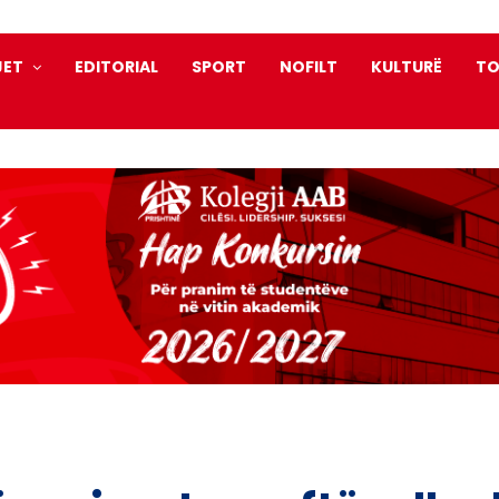
JET
EDITORIAL
SPORT
NOFILT
KULTURË
TO