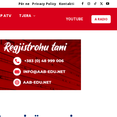
Për ne
Privacy Policy
Kontakti
P ATV
TJERA
YOUTUBE
A RADIO