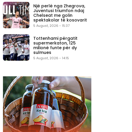
Një perlë nga Zhegrova,
Juventusi triumfon ndaj
Chelseat me golin
spektakolar të kosovarit
5 August, 2026 - 15:37
Tottenhami përgatit
supermerkaton, 125
milionë funte për dy
sulmues
5 August, 2026 - 14:15