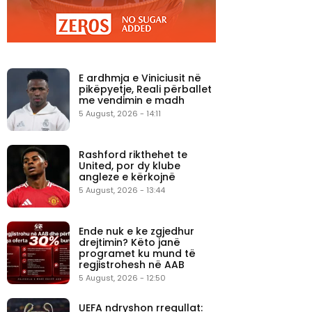
E ardhmja e Viniciusit në
pikëpyetje, Reali përballet
me vendimin e madh
5 August, 2026 - 14:11
Rashford rikthehet te
United, por dy klube
angleze e kërkojnë
5 August, 2026 - 13:44
Ende nuk e ke zgjedhur
drejtimin? Këto janë
programet ku mund të
regjistrohesh në AAB
5 August, 2026 - 12:50
UEFA ndryshon rregullat: