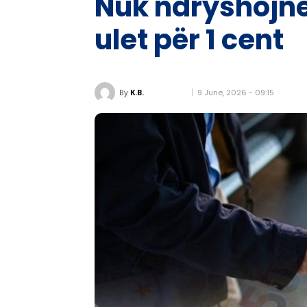
Nuk ndryshojnë
ulet për 1 cent
9 June, 2026 - 09:15
By
K.B.