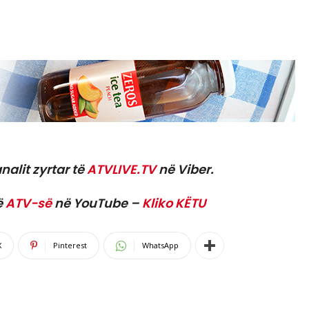
nalit zyrtar të
ATVLIVE.TV
në Viber.
ë
ATV-së
në YouTube –
Kliko KËTU
X
Pinterest
WhatsApp