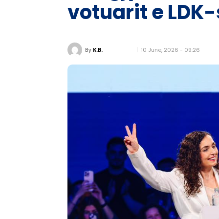
votuarit e LDK-
10 June, 2026 - 09:26
By
K.B.