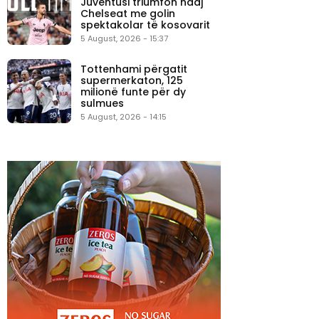
Juventusi triumfon ndaj
Chelseat me golin
spektakolar të kosovarit
5 August, 2026 - 15:37
Tottenhami përgatit
supermerkaton, 125
milionë funte për dy
sulmues
5 August, 2026 - 14:15