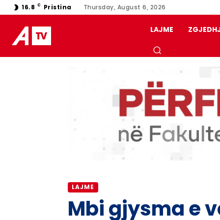
C
16.8
Pristina
Thursday, August 6, 2026
LAJME
ZGJEDH
LAJME
Mbi gjysma e v