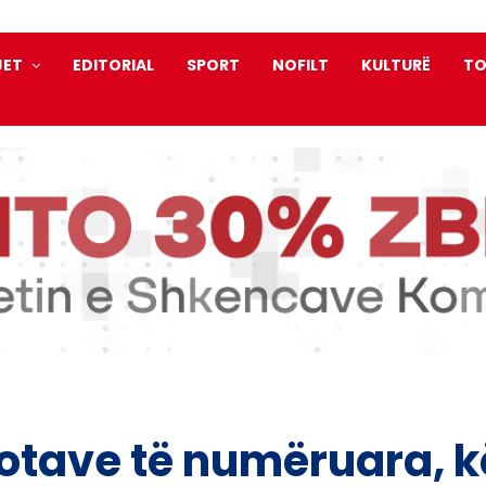
JET
EDITORIAL
SPORT
NOFILT
KULTURË
TO
otave të numëruara, k