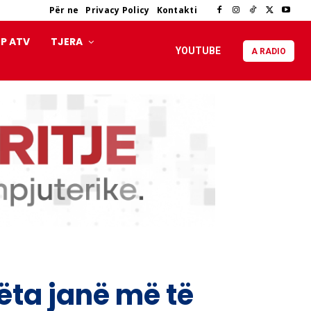
Për ne
Privacy Policy
Kontakti
P ATV
TJERA
YOUTUBE
A RADIO
ëta janë më të