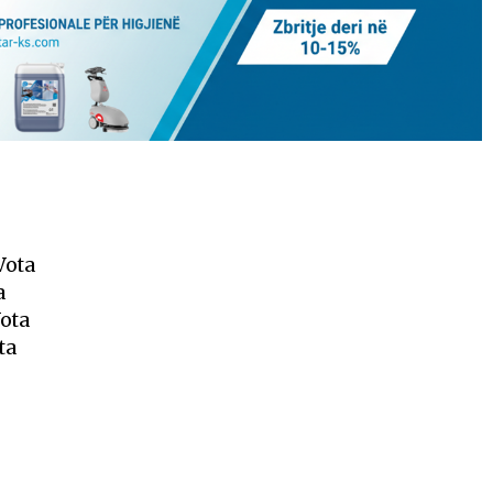
Vota
a
ota
ta