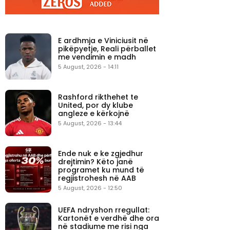
E ardhmja e Viniciusit në
pikëpyetje, Reali përballet
me vendimin e madh
5 August, 2026 - 14:11
Rashford rikthehet te
United, por dy klube
angleze e kërkojnë
5 August, 2026 - 13:44
Ende nuk e ke zgjedhur
drejtimin? Këto janë
programet ku mund të
regjistrohesh në AAB
5 August, 2026 - 12:50
UEFA ndryshon rregullat:
Kartonët e verdhë dhe ora
në stadiume me risi nga