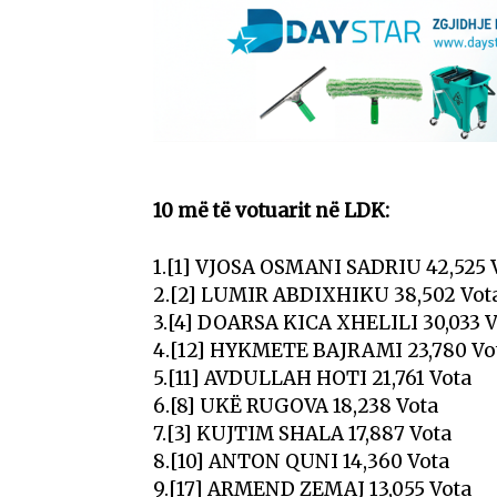
10 më të votuarit në LDK:
1.[1] VJOSA OSMANI SADRIU 42,525 
2.[2] LUMIR ABDIXHIKU 38,502 Vot
3.[4] DOARSA KICA XHELILI 30,033 V
4.[12] HYKMETE BAJRAMI 23,780 Vo
5.[11] AVDULLAH HOTI 21,761 Vota
6.[8] UKË RUGOVA 18,238 Vota
7.[3] KUJTIM SHALA 17,887 Vota
8.[10] ANTON QUNI 14,360 Vota
9.[17] ARMEND ZEMAJ 13,055 Vota