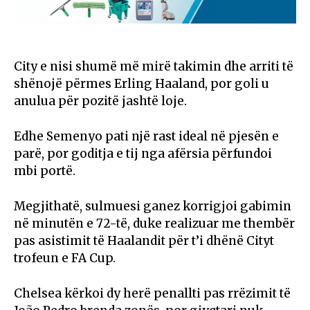
City e nisi shumë më mirë takimin dhe arriti të
shënojë përmes
Erling Haaland
, por goli u
anulua për pozitë jashtë loje.
Edhe Semenyo pati një rast ideal në pjesën e
parë, por goditja e tij nga afërsia përfundoi
mbi portë.
Megjithatë, sulmuesi ganez korrigjoi gabimin
në minutën e 72-të, duke realizuar me thembër
pas asistimit të Haalandit për t’i dhënë Cityt
trofeun e FA Cup.
Chelsea kërkoi dy herë penallti pas rrëzimit të