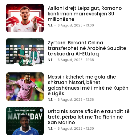
Asllani drejt Leipzigut, Romano
konfirmon marrëveshjen 30
milionëshe
N.T.
-
6 August, 2026 - 13:00
Zyrtare: Bersant Celina
transferohet në Arabinë Saudite
te skuadra Al-Ettifaq
N.T.
-
6 August, 2026 - 12:38
Messi rikthehet me gola dhe
shkruan histori, bëhet
golashënuesi më i mirë në Kupën
e Ligës
N.T.
-
6 August, 2026 - 12:36
Drita nis sonte sfidën e raundit të
tretë, përballet me Tre Fiorin në
San Marino
N.T.
-
6 August, 2026 - 12:30