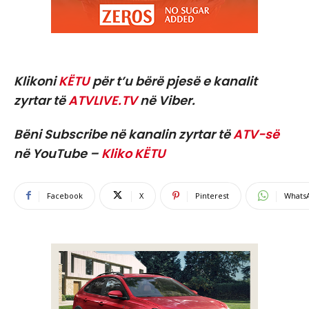
Klikoni
KËTU
për t’u bërë pjesë e kanalit
zyrtar të
ATVLIVE.TV
në Viber.
Bëni Subscribe në kanalin zyrtar të
ATV-së
në YouTube –
Kliko KËTU
Facebook
X
Pinterest
Whats