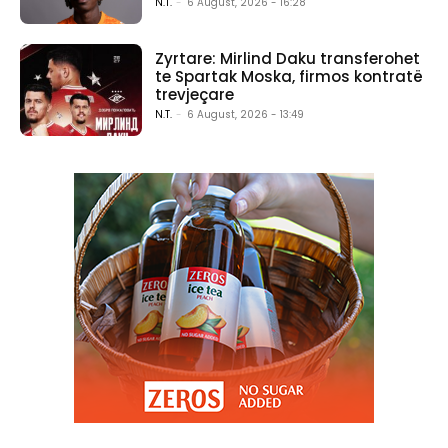
N.T.
-
6 August, 2026 - 16:28
Zyrtare: Mirlind Daku transferohet
te Spartak Moska, firmos kontratë
trevjeçare
N.T.
-
6 August, 2026 - 13:49