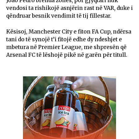
João Pedro
brenda zonës, por gjyqtari nuk
vendosi ta rishikojë asnjërin rast në VAR, duke i
qëndruar besnik vendimit të tij fillestar.
Kësisoj, Manchester City e fiton FA Cup, ndërsa
tani do të synojë t’i fitojë edhe dy ndeshjet e
mbetura në
Premier League
, me shpresën që
Arsenal FC
të lëshojë pikë në garën për titull.