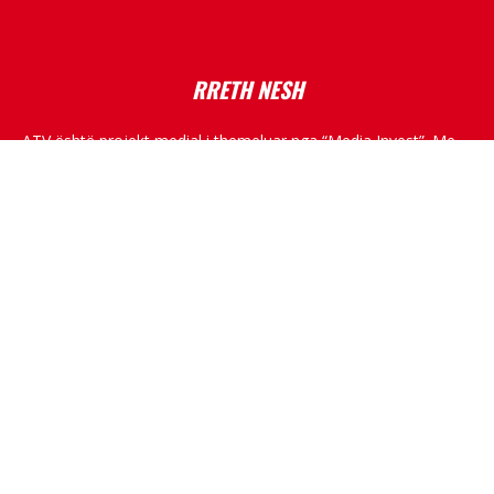
RRETH NESH
ATV është projekt medial i themeluar nga “Media Invest”. Me
një ekip të dëshmuar në fushën e medias, me skemë
programore shumë dimensionale, ATV do të kultivojë
standarde të larta profesionale, duke raportuar nga Kosova,
rajoni dhe bota.
RRJETET SOCIALE
© All rights reserved.