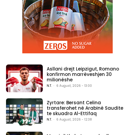
Asllani drejt Leipzigut, Romano
konfirmon marrëveshjen 30
milionëshe
N.T.
-
6 August, 2026 - 13:00
Zyrtare: Bersant Celina
transferohet në Arabinë Saudite
te skuadra Al-Ettifaq
N.T.
-
6 August, 2026 - 12:38