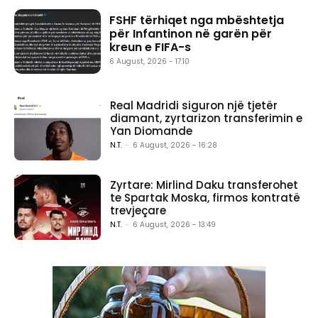
FSHF tërhiqet nga mbështetja
për Infantinon në garën për
kreun e FIFA-s
6 August, 2026 - 17:10
Real Madridi siguron një tjetër
diamant, zyrtarizon transferimin e
Yan Diomande
N.T.
-
6 August, 2026 - 16:28
Zyrtare: Mirlind Daku transferohet
te Spartak Moska, firmos kontratë
trevjeçare
N.T.
-
6 August, 2026 - 13:49