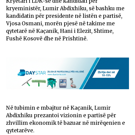
Kryetari i LDK-së dhe kandidati për
kryeministër, Lumir Abdixhiku, së bashku me
kandidatin për presidente në listën e partisë,
Vjosa Osmani, morën pjesë në takime me
qytetarë në Kaçanik, Hani i Elezit, Shtime,
Fushë Kosovë dhe në Prishtinë.
Në tubimin e mbajtur në Kaçanik, Lumir
Abdixhiku prezantoi vizionin e partisë për
zhvillim ekonomik të bazuar në mirëqenien e
qytetarëve.