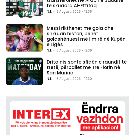
transferohet në Arabinë Saudite
te skuadra Al-Ettifaq
N.T.
-
6 August, 2026 - 12:38
Messi rikthehet me gola dhe
shkruan histori, bëhet
golashënuesi më i mirë në Kupën
e Ligës
N.T.
-
6 August, 2026 - 12:36
Drita nis sonte sfidën e raundit të
tretë, përballet me Tre Fiorin në
San Marino
N.T.
-
6 August, 2026 - 12:30