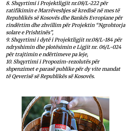
8. Shqyrtimi i Projektligjit nr.08/L-222 për
ratifikimin e Marrëveshjes së kredisë në mes të
Republikës së Kosovës dhe Bankës Evropiane për
rindërtim dhe zhvillim për Projektin “Ngrohtorja
solare e Prishtinës”,
9. Shqyrtimi i dytë i Projektligjit nr.08/L-184 për
ndryshimin dhe plotësimin e Ligjit nr. 06/L-024
për trajtimin e ndërtimeve pa leje,
10. Shqyrtimi i Propozim-rezolutës për
shpenzimet e parasë publike për dy vite mandat
të Qeverisë së Republikës së Kosovës.