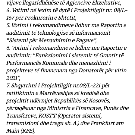
vijave llogaridhënëse të Agjencive Ekzekutive,
4. Votimi në lexim të dytë i Projektligjit nr. 08/L-
167 për Prokurorin e Shtetit,
5. Votimi i rekomandimeve lidhur me Raportin e
auditimit të teknologjisë së informacionit
“Sistemi për Menaxhimin e Pagave”,
6. Votimi i rekomandimeve lidhur me Raportin e
auditimit: “Funksionimi i sistemit të Grantit të
Performancës Komunale dhe menaxhimi i
projekteve të financuara nga Donatorët për vitin
2021”,
7. Shqyrtimi i Projektligjit nr.08/L-221 për
ratifikimin e Marrëveshjes së kredisë dhe
projektit ndërmjet Republikës së Kosovës,
përfaqësuar nga Ministria e Financave, Punës dhe
Transfereve, KOSTT (Operator sistemi,
transmisioni dhe tregu sh. A.) dhe Frankfurt am
Main (KFË),