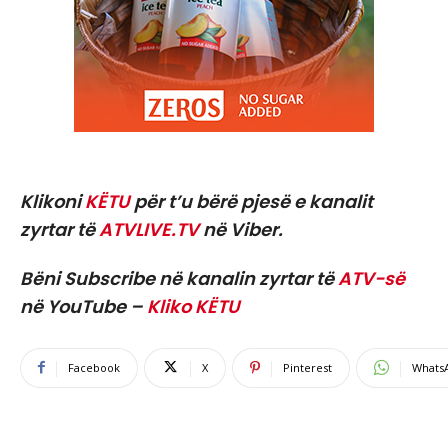
Klikoni
KËTU
për t’u bërë pjesë e kanalit
zyrtar të
ATVLIVE.TV
në Viber.
Bëni Subscribe në kanalin zyrtar të
ATV-së
në YouTube –
Kliko KËTU
Facebook
X
Pinterest
Whats