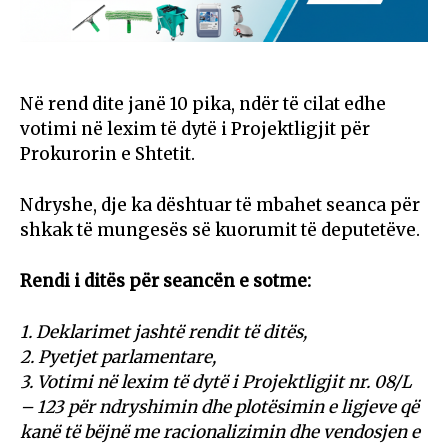
Në rend dite janë 10 pika, ndër të cilat edhe
votimi në lexim të dytë i Projektligjit për
Prokurorin e Shtetit.
Ndryshe, dje ka dështuar të mbahet seanca për
shkak të mungesës së kuorumit të deputetëve.
Rendi i ditës për seancën e sotme:
1. Deklarimet jashtë rendit të ditës,
2. Pyetjet parlamentare,
3. Votimi në lexim të dytë i Projektligjit nr. 08/L
– 123 për ndryshimin dhe plotësimin e ligjeve që
kanë të bëjnë me racionalizimin dhe vendosjen e