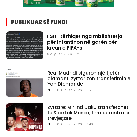
PUBLIKUAR SË FUNDI
FSHF tërhiqet nga mbështetja
për Infantinon në garën për
kreun e FIFA-s
6 August, 2026 - 17:10
Real Madridi siguron një tjetër
diamant, zyrtarizon transferimin e
Yan Diomande
N.T.
-
6 August, 2026 - 16:28
Zyrtare: Mirlind Daku transferohet
te Spartak Moska, firmos kontratë
trevjeçare
N.T.
-
6 August, 2026 - 13:49