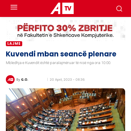
LAJME
Kuvendi mban seancë plenare
Mbledhja e Kuvendit është paralajmëruar të nisë nga ora 10:00.
20 April, 2023 - 08:36
By
G.O.