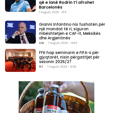
që e lanë Rodrin t’i afrohet
Barcelonës
7 August, 2026 - 16:11
Gianni Infantino nis fushatën për
një mandat të ri, siguron
mbështetjen e CAF-it, Meksikës
dhe Argjentinës
A.M.
-
7 August, 2026 - 14:50
FFK hap seminarin e FIFA-s për
gjyqtarët, nisin përgatitjet për
sezonin 2026/27
N.T.
-
7 August, 2026 - 13:38