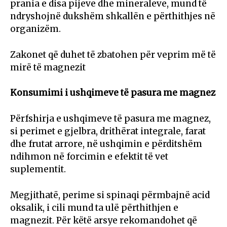
prania e disa pijeve dhe mineraleve, mund të
ndryshojnë dukshëm shkallën e përthithjes në
organizëm.
Zakonet që duhet të zbatohen për veprim më të
mirë të magnezit
Konsumimi i ushqimeve të pasura me magnez
Përfshirja e ushqimeve të pasura me magnez,
si perimet e gjelbra, drithërat integrale, farat
dhe frutat arrore, në ushqimin e përditshëm
ndihmon në forcimin e efektit të vet
suplementit.
Megjithatë, perime si spinaqi përmbajnë acid
oksalik, i cili mund ta ulë përthithjen e
magnezit. Për këtë arsye rekomandohet që