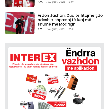
A.M.
-
7 August, 2026 - 13:04
Ardon Jashari: Dua të fitojmë çdo
ndeshje, shpresoj të luaj më
shumë me Modriçin
A.M.
-
7 August, 2026 - 12:43