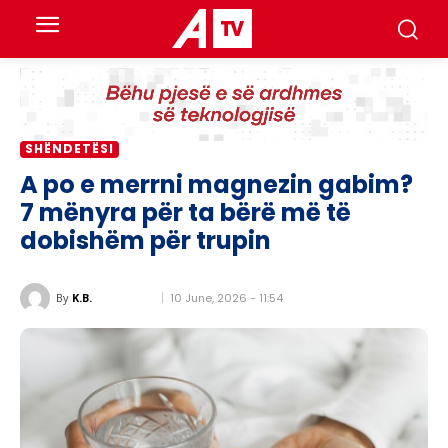
SHËNDETËSI
A po e merrni magnezin gabim?
7 mënyra për ta bërë më të
dobishëm për trupin
10 June, 2026 - 11:54
By
K.B.