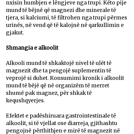
nxisin humbjen e lëngjeve nga trupi. Këto pije
mund të bëjnë që magnezi dhe minerale të
tjera, si kalciumi, të filtrohen nga trupi përmes
urinës, në vend që të kalojnë në qarkullimin e
gjakut.
Shmangia e alkoolit
Alkooli mund të shkaktojë nivel të ulët të
magnezit dhe ta pengojë suplementin të
veprojë si duhet. Konsumimi kronik i alkoolit
mund të bëjë që në organizëm të merret
shumë pak magnez, për shkak të
kequshqyerjes.
Efektet e padëshiruara gastrointestinale të
alkoolit, si të vjellat ose diarreja, gjithashtu
pengojnë përthithjen e mirë të magnezit në