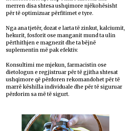
merren disa shtesa ushqimore njëkohësisht
për të optimizuar përfitimet e tyre.
Nga ana tjetër, dozat e larta të zinkut, kalciumit,
hekurit, fosforit ose manganit mund ta ulin
përthithjen e magnezit dhe ta bëjnë
suplementin më pak efektiv.
Konsultimi me mjekun, farmacistin ose
dietologun e regjistruar për të gjitha shtesat
ushqimore që përdoren rekomandohet për të
marrë këshilla individuale dhe për të siguruar
përdorim sa më të sigurt.