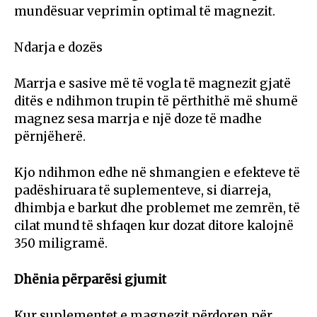
mundësuar veprimin optimal të magnezit.
Ndarja e dozës
Marrja e sasive më të vogla të magnezit gjatë
ditës e ndihmon trupin të përthithë më shumë
magnez sesa marrja e një doze të madhe
përnjëherë.
Kjo ndihmon edhe në shmangien e efekteve të
padëshiruara të suplementeve, si diarreja,
dhimbja e barkut dhe problemet me zemrën, të
cilat mund të shfaqen kur dozat ditore kalojnë
350 miligramë.
Dhënia përparësi gjumit
Kur suplementet e magnezit përdoren për