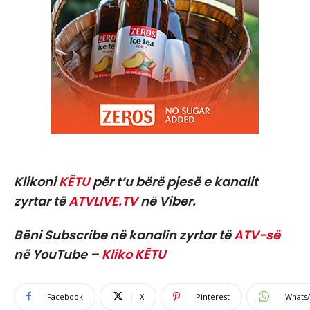
Klikoni
KËTU
për t’u bërë pjesë e kanalit
zyrtar të
ATVLIVE.TV
në Viber.
Bëni Subscribe në kanalin zyrtar të
ATV-së
në YouTube –
Kliko KËTU
Facebook
X
Pinterest
Whats