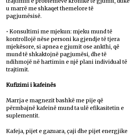
trajtimin e problemeve kronike të gjumit, duke
u marrë me shkaqet themelore të
pagjumësisë.
• Konsultimi me mjekun: mjeku mund të
kontrollojë nëse personi ka gjendje të tjera
mjekësore, si apnea e gjumit ose ankthi, që
mund të shkaktojnë pagjumësi, dhe të
ndihmojë në hartimin e një plani individual të
trajtimit.
Kufizimi i kafeinës
Marrja e magnezit bashkë me pije që
përmbajnë kafeinë mund ta ulë efikasitetin e
suplementit.
Kafeja, pijet e gazuara, çaji dhe pijet energjike