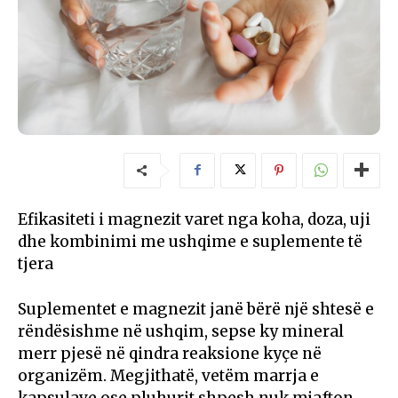
Efikasiteti i magnezit varet nga koha, doza, uji
dhe kombinimi me ushqime e suplemente të
tjera
Suplementet e magnezit janë bërë një shtesë e
rëndësishme në ushqim, sepse ky mineral
merr pjesë në qindra reaksione kyçe në
organizëm. Megjithatë, vetëm marrja e
kapsulave ose pluhurit shpesh nuk mjafton