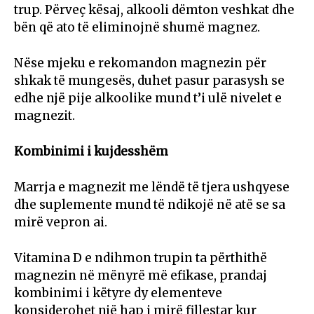
trup. Përveç kësaj, alkooli dëmton veshkat dhe
bën që ato të eliminojnë shumë magnez.
Nëse mjeku e rekomandon magnezin për
shkak të mungesës, duhet pasur parasysh se
edhe një pije alkoolike mund t’i ulë nivelet e
magnezit.
Kombinimi i kujdesshëm
Marrja e magnezit me lëndë të tjera ushqyese
dhe suplemente mund të ndikojë në atë se sa
mirë vepron ai.
Vitamina D e ndihmon trupin ta përthithë
magnezin në mënyrë më efikase, prandaj
kombinimi i këtyre dy elementeve
konsiderohet një hap i mirë fillestar kur