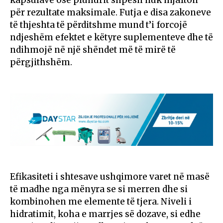
për rezultate maksimale. Futja e disa zakoneve
të thjeshta të përditshme mund t’i forcojë
ndjeshëm efektet e këtyre suplementeve dhe të
ndihmojë në një shëndet më të mirë të
përgjithshëm.
Efikasiteti i shtesave ushqimore varet në masë
të madhe nga mënyra se si merren dhe si
kombinohen me elemente të tjera. Niveli i
hidratimit, koha e marrjes së dozave, si edhe