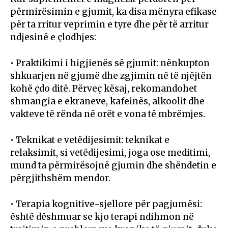
përmirësimin e gjumit, ka disa mënyra efikase
për ta rritur veprimin e tyre dhe për të arritur
ndjesinë e çlodhjes:
• Praktikimi i higjienës së gjumit: nënkupton
shkuarjen në gjumë dhe zgjimin në të njëjtën
kohë çdo ditë. Përveç kësaj, rekomandohet
shmangia e ekraneve, kafeinës, alkoolit dhe
vakteve të rënda në orët e vona të mbrëmjes.
• Teknikat e vetëdijesimit: teknikat e
relaksimit, si vetëdijesimi, joga ose meditimi,
mund ta përmirësojnë gjumin dhe shëndetin e
përgjithshëm mendor.
• Terapia kognitive-sjellore për pagjumësi:
është dëshmuar se kjo terapi ndihmon në