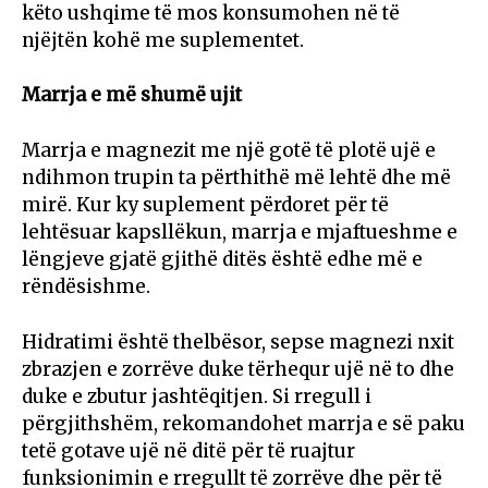
këto ushqime të mos konsumohen në të
njëjtën kohë me suplementet.
Marrja e më shumë ujit
Marrja e magnezit me një gotë të plotë ujë e
ndihmon trupin ta përthithë më lehtë dhe më
mirë. Kur ky suplement përdoret për të
lehtësuar kapsllëkun, marrja e mjaftueshme e
lëngjeve gjatë gjithë ditës është edhe më e
rëndësishme.
Hidratimi është thelbësor, sepse magnezi nxit
zbrazjen e zorrëve duke tërhequr ujë në to dhe
duke e zbutur jashtëqitjen. Si rregull i
përgjithshëm, rekomandohet marrja e së paku
tetë gotave ujë në ditë për të ruajtur
funksionimin e rregullt të zorrëve dhe për të