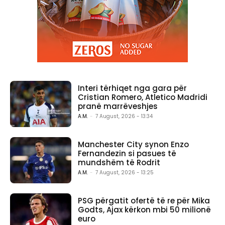
Interi tërhiqet nga gara për
Cristian Romero, Atletico Madridi
pranë marrëveshjes
A.M.
-
7 August, 2026 - 13:34
Manchester City synon Enzo
Fernandezin si pasues të
mundshëm të Rodrit
A.M.
-
7 August, 2026 - 13:25
PSG përgatit ofertë të re për Mika
Godts, Ajax kërkon mbi 50 milionë
euro