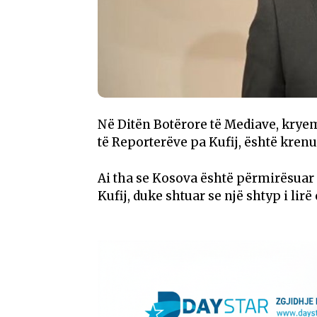
Në Ditën Botërore të Mediave, kryemi
të Reporterëve pa Kufij, është kren
Ai tha se Kosova është përmirësuar
Kufij, duke shtuar se një shtyp i lir