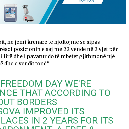
pit, ne jemi krenarë të njoftojmë se sipas
ësoi pozicionin e saj me 22 vende në 2 vjet për
 i lirë dhe i pavarur do të mbetet gjithmonë një
 dhe e vendit tonë”.
 FREEDOM DAY WE'RE
NCE THAT ACCORDING TO
OUT BORDERS
SOVA IMPROVED ITS
LACES IN 2 YEARS FOR ITS