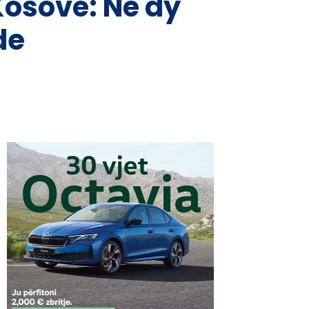
Kosovë: Në dy
de