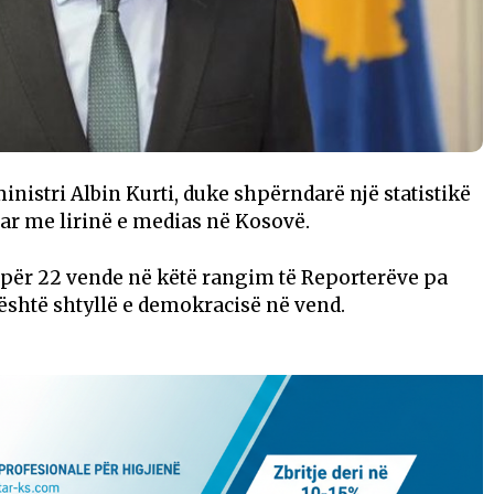
nistri Albin Kurti, duke shpërndarë një statistikë
uar me lirinë e medias në Kosovë.
 për 22 vende në këtë rangim të Reporterëve pa
ë është shtyllë e demokracisë në vend.