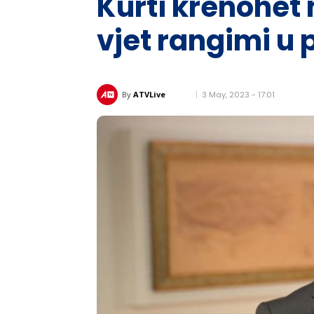
Kurti krenohet 
vjet rangimi u
3 May, 2023 - 17:01
By
ATVLive