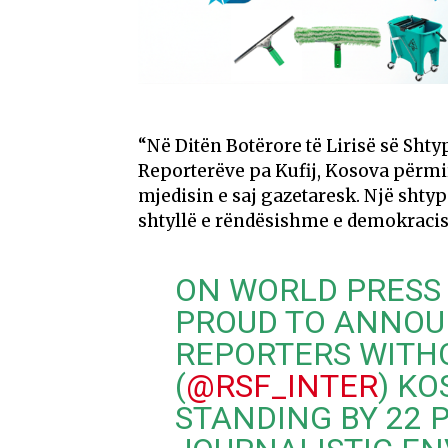
“Në Ditën Botërore të Lirisë së Shty
Reporterëve pa Kufij, Kosova përmir
mjedisin e saj gazetaresk. Një shtyp
shtyllë e rëndësishme e demokracisë
ON WORLD PRESS
PROUD TO ANNOU
REPORTERS WITH
(
@RSF_INTER
) KO
STANDING BY 22 P