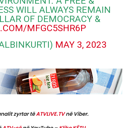
VIRONMENT. A FREE &
ESS WILL ALWAYS REMAIN
ILLAR OF DEMOCRACY &
R.COM/MFGC5SHR6P
@ALBINKURTI)
MAY 3, 2023
nalit zyrtar të
ATVLIVE.TV
në Viber.
ë
ATV-së
në YouTube –
Kliko KËTU