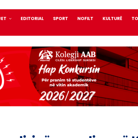
JET
EDITORIAL
SPORT
NOFILT
KULTURË
TO