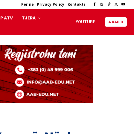
Për ne
Privacy Policy
Kontakti
P ATV
TJERA
YOUTUBE
A RADIO