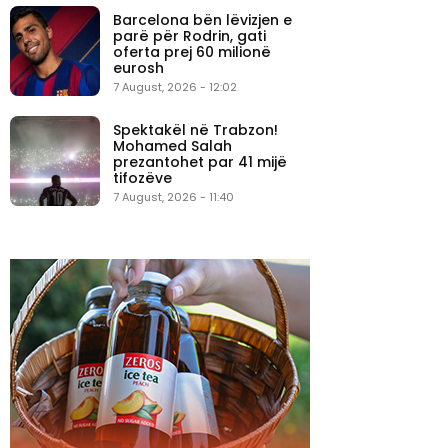
Barcelona bën lëvizjen e
parë për Rodrin, gati
oferta prej 60 milionë
eurosh
7 August, 2026 - 12:02
Spektakël në Trabzon!
Mohamed Salah
prezantohet par 41 mijë
tifozëve
7 August, 2026 - 11:40