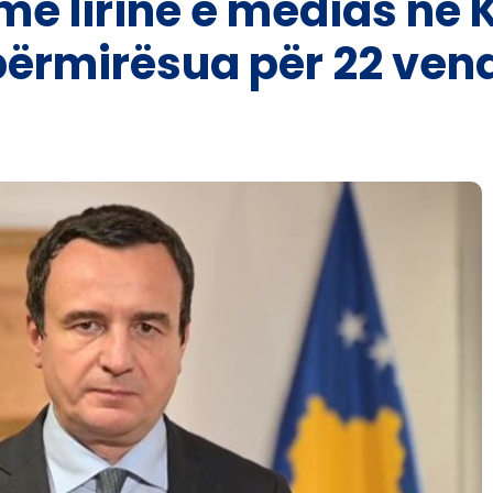
me lirinë e medias në 
 përmirësua për 22 ven