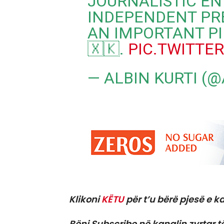
JOURNALISTIC EN
INDEPENDENT PR
AN IMPORTANT P
🇽🇰.
PIC.TWITTE
— ALBIN KURTI (
Klikoni
KËTU
për t’u bërë pjesë e ka
Bëni Subscribe në kanalin zyrtar t