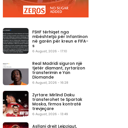
FSHF tërhiqet nga
mbështetja për Infantinon
në garën për kreun e FIFA-
s
6 August, 2026 - 17:10
Real Madridi siguron një
tjetër diamant, zyrtarizon
transferimin e Yan
Diomande
6 August, 2026 - 16:28
Zyrtare: Mirlind Daku
transferohet te Spartak
Moska, firmos kontratë
trevjeçare
6 August, 2026 - 13:49
Asllani drejt Leipzigut,