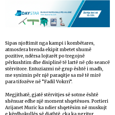
Sipas njoftimit nga kampi i kombëtares,
atmosfera brenda ekipit mbetet shumë
pozitive, ndërsa lojtarët po tregojnë
përkushtim dhe disiplinë të lartë në çdo seancë
stërvitore. Entuziazmi në grup është i madh,
me synimin për një paraqitje sa më të mirë
para tifozëve në “Fadil Vokrri”.
Megjithatë, gjatë stërvitjes së sotme është
shënuar edhe një moment shqetësues. Portieri
Arijanet Muric ka ndier shqetësim në muskujt
e kërdhokullës së djathtë, çka ka ngritur