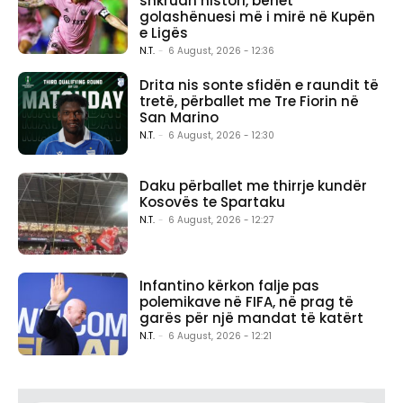
shkruan histori, bëhet
golashënuesi më i mirë në Kupën
e Ligës
N.T.
-
6 August, 2026 - 12:36
Drita nis sonte sfidën e raundit të
tretë, përballet me Tre Fiorin në
San Marino
N.T.
-
6 August, 2026 - 12:30
Daku përballet me thirrje kundër
Kosovës te Spartaku
N.T.
-
6 August, 2026 - 12:27
Infantino kërkon falje pas
polemikave në FIFA, në prag të
garës për një mandat të katërt
N.T.
-
6 August, 2026 - 12:21