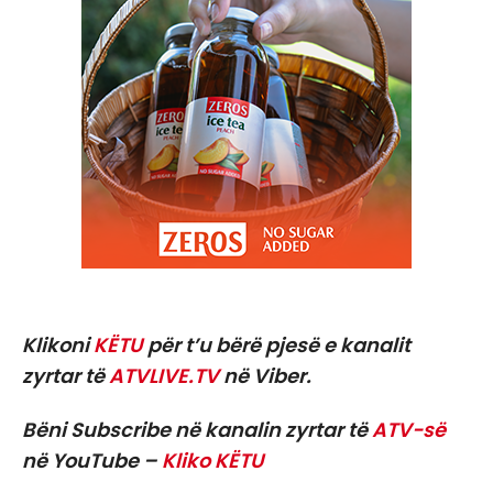
Klikoni
KËTU
për t’u bërë pjesë e kanalit
zyrtar të
ATVLIVE.TV
në Viber.
Bëni Subscribe në kanalin zyrtar të
ATV-së
në YouTube –
Kliko KËTU