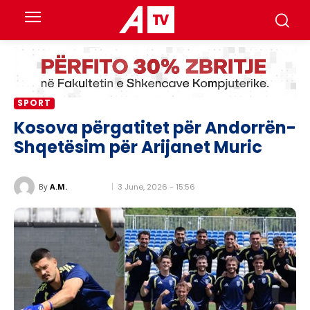
SPORT
Kosova përgatitet për Andorrën-
Shqetësim për Arijanet Muric
3 June, 2026 - 15:56
By
A.M.