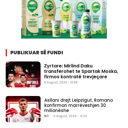
PUBLIKUAR SË FUNDI
Zyrtare: Mirlind Daku
transferohet te Spartak Moska,
firmos kontratë trevjeçare
6 August, 2026 - 13:49
Asllani drejt Leipzigut, Romano
konfirmon marrëveshjen 30
milionëshe
N.T.
-
6 August, 2026 - 13:00