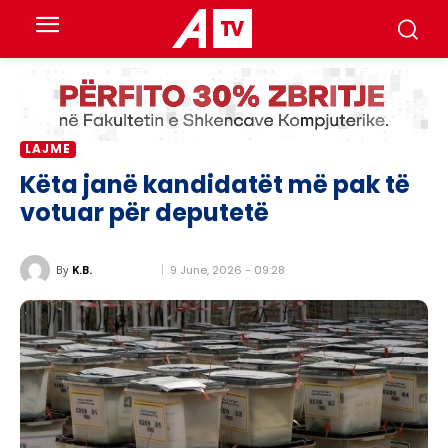
LAJME
Këta janë kandidatët më pak të
votuar për deputetë
9 June, 2026 - 09:28
By
K.B.