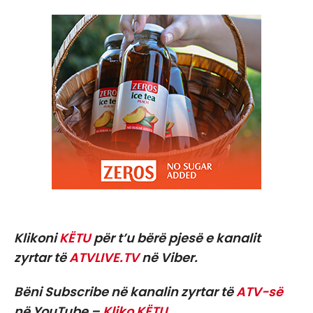
Klikoni
KËTU
për t’u bërë pjesë e kanalit
zyrtar të
ATVLIVE.TV
në Viber.
Bëni Subscribe në kanalin zyrtar të
ATV-së
në YouTube –
Kliko KËTU