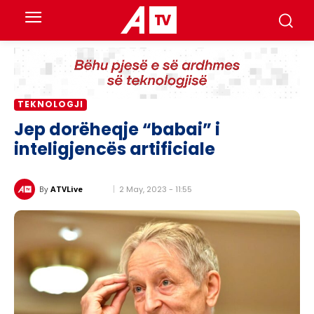
TEKNOLOGJI
​Jep dorëheqje “babai” i
inteligjencës artificiale
2 May, 2023 - 11:55
By
ATVLive