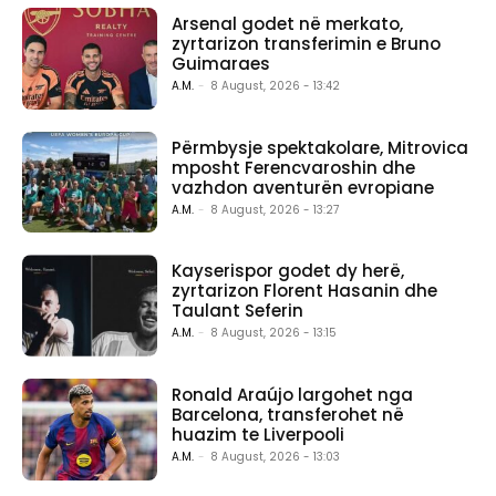
Arsenal godet në merkato,
zyrtarizon transferimin e Bruno
Guimaraes
A.M.
-
8 August, 2026 - 13:42
Përmbysje spektakolare, Mitrovica
mposht Ferencvaroshin dhe
vazhdon aventurën evropiane
A.M.
-
8 August, 2026 - 13:27
Kayserispor godet dy herë,
zyrtarizon Florent Hasanin dhe
Taulant Seferin
A.M.
-
8 August, 2026 - 13:15
Ronald Araújo largohet nga
Barcelona, transferohet në
huazim te Liverpooli
A.M.
-
8 August, 2026 - 13:03