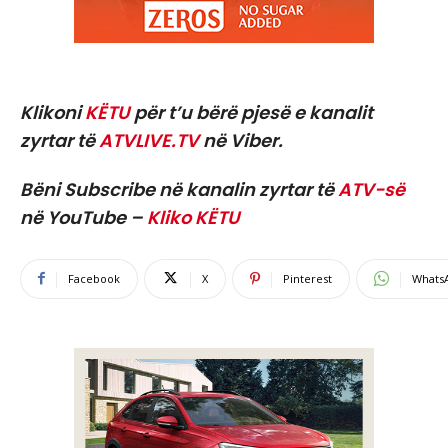
Klikoni
KËTU
për t’u bërë pjesë e kanalit
zyrtar të
ATVLIVE.TV
në Viber.
Bëni Subscribe në kanalin zyrtar të
ATV-së
në YouTube –
Kliko KËTU
Facebook
X
Pinterest
Whats