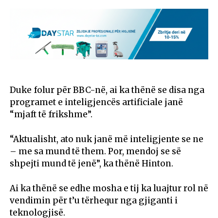
Duke folur për BBC-në, ai ka thënë se disa nga
programet e inteligjencës artificiale janë
“mjaft të frikshme”.
“Aktualisht, ato nuk janë më inteligjente se ne
– me sa mund të them. Por, mendoj se së
shpejti mund të jenë”, ka thënë Hinton.
Ai ka thënë se edhe mosha e tij ka luajtur rol në
vendimin për t’u tërhequr nga gjiganti i
teknologjisë.