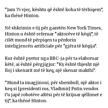
“Jam 75 vjeç, kështu që është koha të tërhiqem”,
ka thënë Hinton.
Në shkrimin e tij për gazetën New York Times,
Hinton u është referuar “aktorëve të këqij”, të
cilët mund të përpiqen ta përdorin
inteligjencën artificiale për “gjëra të këqija”.
Kur është pyetur nga BBC-ja për ta elaboruar
këtë, ai është përgjigjur: “Ky është thjesht një
lloj i skenarit më të keq, një skenar makthi”.
“Mund ta imagjinoni, për shembull, një aktor i
keq si [presidenti rus, Vladimir] Putin vendos
t’u japë robotëve aftësi për të krijuar qëllimet e
tij”, ka thënë Hinton.