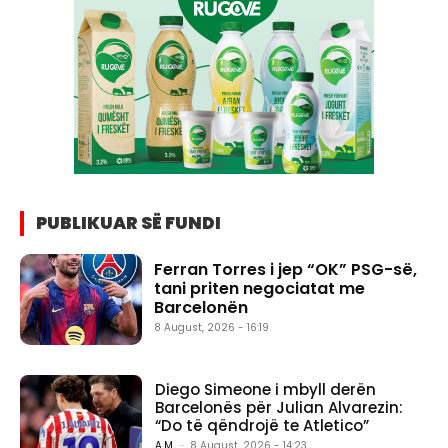
PUBLIKUAR SË FUNDI
Ferran Torres i jep “OK” PSG-së,
tani priten negociatat me
Barcelonën
8 August, 2026 - 16:19
Diego Simeone i mbyll derën
Barcelonës për Julian Alvarezin:
“Do të qëndrojë te Atletico”
A.M.
-
8 August, 2026 - 14:23