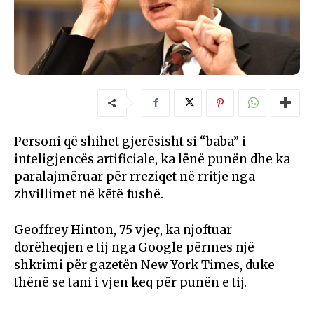
Personi që shihet gjerësisht si “baba” i
inteligjencës artificiale, ka lënë punën dhe ka
paralajmëruar për rreziqet në rritje nga
zhvillimet në këtë fushë.
Geoffrey Hinton, 75 vjeç, ka njoftuar
dorëheqjen e tij nga Google përmes një
shkrimi për gazetën New York Times, duke
thënë se tani i vjen keq për punën e tij.