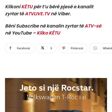
Klikoni
KËTU
për t’u bërë pjesë e kanalit
zyrtar të
ATVLIVE.TV
në Viber.
Bëni Subscribe në kanalin zyrtar të
ATV-së
në YouTube –
Kliko KËTU
Facebook
X
Pinterest
Whats