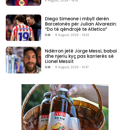
8 August, 2026 - 16:19
Diego Simeone i mbyll derën
Barcelonës për Julian Alvarezin:
“Do të qëndrojë te Atletico”
A.M.
-
8 August, 2026 - 14:23
Ndërron jetë Jorge Messi, babai
dhe njeriu kyç pas karrierës së
Lionel Messit
A.M.
-
8 August, 2026 - 13:47