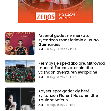
Arsenal godet në merkato,
zyrtarizon transferimin e Bruno
Guimaraes
A.M.
-
8 August, 2026 - 13:42
Përmbysje spektakolare, Mitrovica
mposht Ferencvaroshin dhe
vazhdon aventurën evropiane
A.M.
-
8 August, 2026 - 13:27
Kayserispor godet dy herë,
zyrtarizon Florent Hasanin dhe
Taulant Seferin
A.M.
-
8 August, 2026 - 13:15