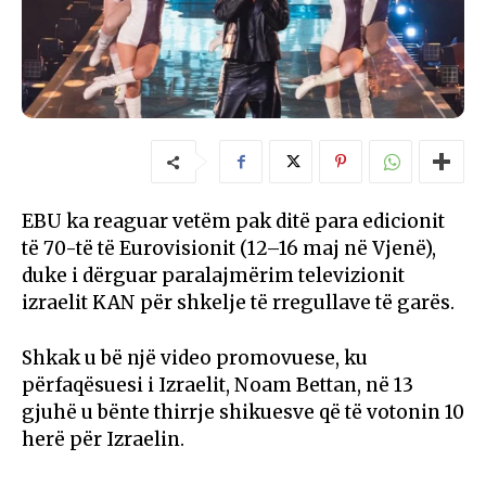
EBU ka reaguar vetëm pak ditë para edicionit
të 70-të të Eurovisionit (12–16 maj në Vjenë),
duke i dërguar paralajmërim televizionit
izraelit KAN për shkelje të rregullave të garës.
Shkak u bë një video promovuese, ku
përfaqësuesi i Izraelit, Noam Bettan, në 13
gjuhë u bënte thirrje shikuesve që të votonin 10
herë për Izraelin.