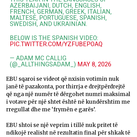
AZERBAIJANI, DUTCH, ENGLISH,
FRENCH, GERMAN, GREEK, ITALIAN,
MALTESE, PORTUGUESE, SPANISH,
SWEDISH, AND UKRAINIAN.
BELOW IS THE SPANISH VIDEO:
PIC.TWITTER.COM/YZFUBEPOAQ
— ADAM MC CALLIG
(@_ALLTHINGSADAM_)
MAY 8, 2026
EBU sqaroi se videot që nxisin votimin nuk
janë të pazakonta, por thirrja e drejtpërdrejtë
që nga një numër të dërgohet numri maksimal
i votave për një shtet është në kundërshtim me
rregullat dhe me ‘frymën e garës’.
EBU shtoi se një veprim i tillë nuk pritet të
ndikojë realisht në rezultatin final për shkak të