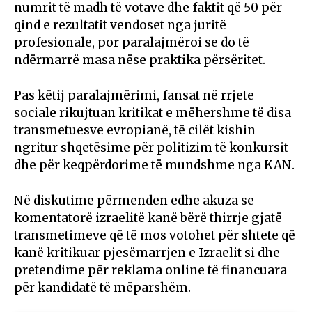
numrit të madh të votave dhe faktit që 50 për
qind e rezultatit vendoset nga juritë
profesionale, por paralajmëroi se do të
ndërmarrë masa nëse praktika përsëritet.
Pas këtij paralajmërimi, fansat në rrjete
sociale rikujtuan kritikat e mëhershme të disa
transmetuesve evropianë, të cilët kishin
ngritur shqetësime për politizim të konkursit
dhe për keqpërdorime të mundshme nga KAN.
Në diskutime përmenden edhe akuza se
komentatorë izraelitë kanë bërë thirrje gjatë
transmetimeve që të mos votohet për shtete që
kanë kritikuar pjesëmarrjen e Izraelit si dhe
pretendime për reklama online të financuara
për kandidatë të mëparshëm.