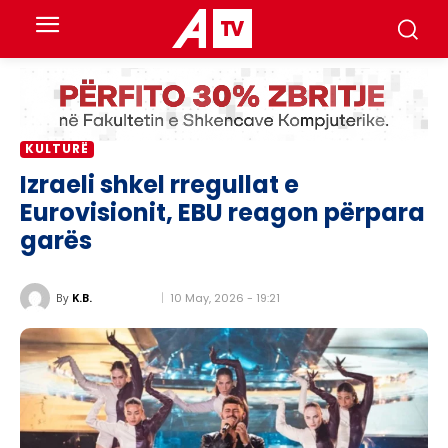
KULTURË
Izraeli shkel rregullat e
Eurovisionit, EBU reagon përpara
garës
10 May, 2026 - 19:21
By
K.B.