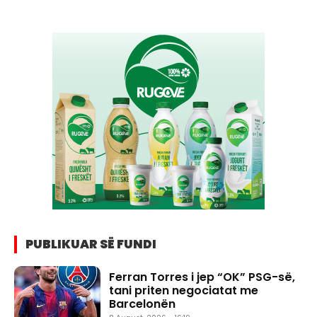
PUBLIKUAR SË FUNDI
Ferran Torres i jep “OK” PSG-së,
tani priten negociatat me
Barcelonën