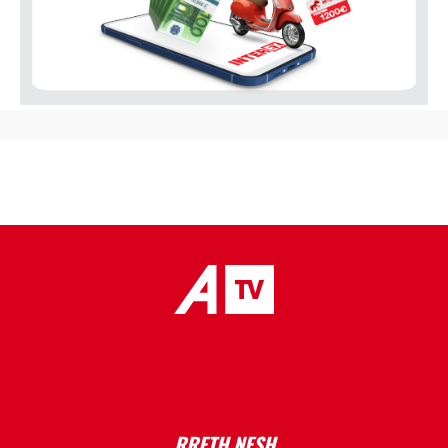
placeholder text
RRETH NESH