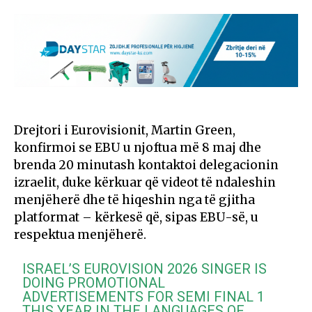
Drejtori i Eurovisionit, Martin Green,
konfirmoi se EBU u njoftua më 8 maj dhe
brenda 20 minutash kontaktoi delegacionin
izraelit, duke kërkuar që videot të ndaleshin
menjëherë dhe të hiqeshin nga të gjitha
platformat – kërkesë që, sipas EBU-së, u
respektua menjëherë.
ISRAEL’S EUROVISION 2026 SINGER IS
DOING PROMOTIONAL
ADVERTISEMENTS FOR SEMI FINAL 1
THIS YEAR IN THE LANGUAGES OF