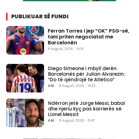
PUBLIKUAR SË FUNDI
Ferran Torres i jep “OK” PSG-së,
tani priten negociatat me
Barcelonën
8 August, 2026 - 16:19
Diego Simeone i mbyll derën
Barcelonës për Julian Alvarezin:
“Do të qëndrojë te Atletico”
A.M.
-
8 August, 2026 - 14:23
Ndërron jetë Jorge Messi, babai
dhe njeriu kyç pas karrierës së
Lionel Messit
A.M.
-
8 August, 2026 - 13:47