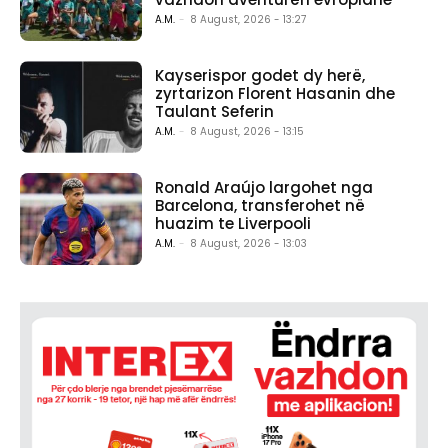
A.M.
-
8 August, 2026 - 13:27
Kayserispor godet dy herë,
zyrtarizon Florent Hasanin dhe
Taulant Seferin
A.M.
-
8 August, 2026 - 13:15
Ronald Araújo largohet nga
Barcelona, transferohet në
huazim te Liverpooli
A.M.
-
8 August, 2026 - 13:03