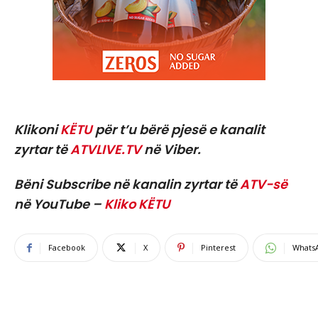
Klikoni
KËTU
për t’u bërë pjesë e kanalit
zyrtar të
ATVLIVE.TV
në Viber.
Bëni Subscribe në kanalin zyrtar të
ATV-së
në YouTube –
Kliko KËTU
Facebook
X
Pinterest
Whats