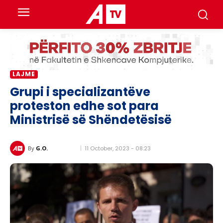
LAJME
Grupi i specializantëve
proteston edhe sot para
Ministrisë së Shëndetësisë
11 October, 2023 - 08:23
By
G.O.