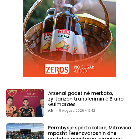
Arsenal godet në merkato,
zyrtarizon transferimin e Bruno
Guimaraes
A.M.
-
8 August, 2026 - 13:42
Përmbysje spektakolare, Mitrovica
mposht Ferencvaroshin dhe
vazhdon aventurën evropiane