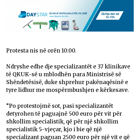
Protesta nis në orën 10:00.
Ndryshe edhe dje specializantët e 37 klinikave
të QKUK-së u mblodhën para Ministrisë së
Shëndetësisë, duke shprehur pakënaqësinë e
tyre lidhur me mospërmbushjen e kërkesave.
“Po protestojmë sot, pasi specializantët
detyrohen të paguajnë 500 euro për vit për
shkollim specialistik, që për një shkollim
specialistik 5-vjeçar, kjo i bie që një
specializant paguan 2500 euro për një vit e që