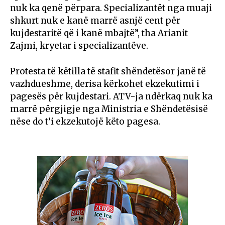
nuk ka qenë përpara. Specializantët nga muaji
shkurt nuk e kanë marrë asnjë cent për
kujdestaritë që i kanë mbajtë”, tha Arianit
Zajmi, kryetar i specializantëve.
Protesta të këtilla të stafit shëndetësor janë të
vazhdueshme, derisa kërkohet ekzekutimi i
pagesës për kujdestari. ATV-ja ndërkaq nuk ka
marrë përgjigje nga Ministria e Shëndetësisë
nëse do t’i ekzekutojë këto pagesa.