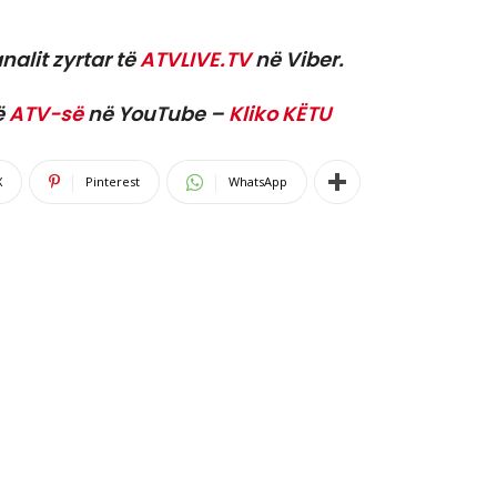
nalit zyrtar të
ATVLIVE.TV
në Viber.
ë
ATV-së
në YouTube –
Kliko KËTU
X
Pinterest
WhatsApp