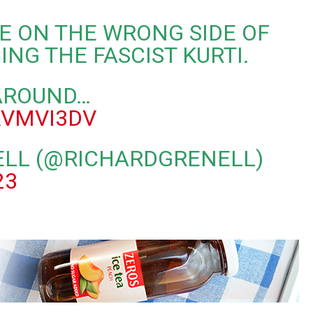
E ON THE WRONG SIDE OF
NG THE FASCIST KURTI.
AROUND…
KVMVI3DV
ELL (@RICHARDGRENELL)
23