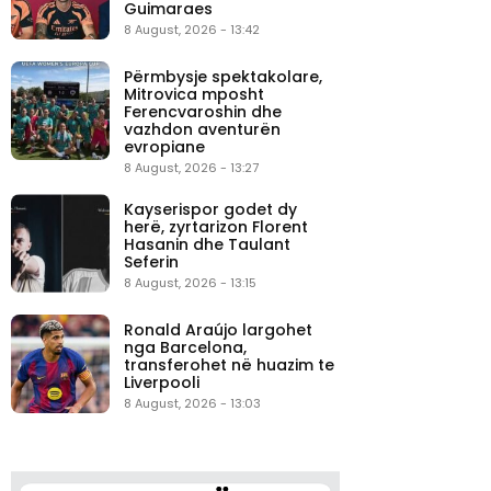
Guimaraes
8 August, 2026 - 13:42
Përmbysje spektakolare,
Mitrovica mposht
Ferencvaroshin dhe
vazhdon aventurën
evropiane
8 August, 2026 - 13:27
Kayserispor godet dy
herë, zyrtarizon Florent
Hasanin dhe Taulant
Seferin
8 August, 2026 - 13:15
Ronald Araújo largohet
nga Barcelona,
transferohet në huazim te
Liverpooli
8 August, 2026 - 13:03