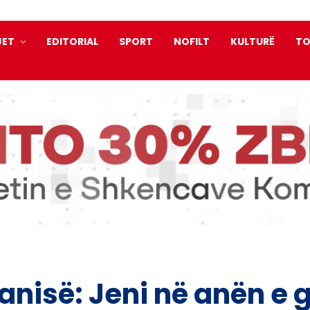
JET
EDITORIAL
SPORT
NOFILT
KULTURË
TO
anisë: Jeni në anën e 