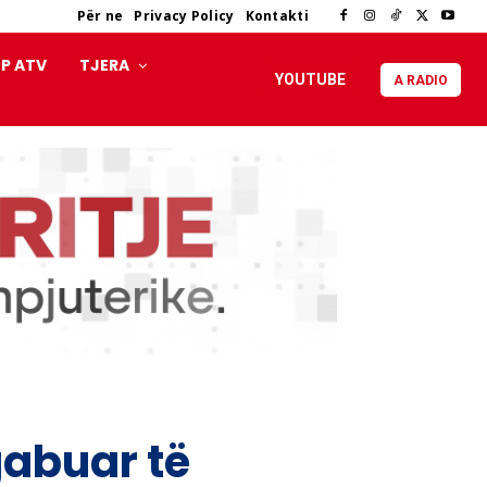
Për ne
Privacy Policy
Kontakti
P ATV
TJERA
YOUTUBE
A RADIO
gabuar të