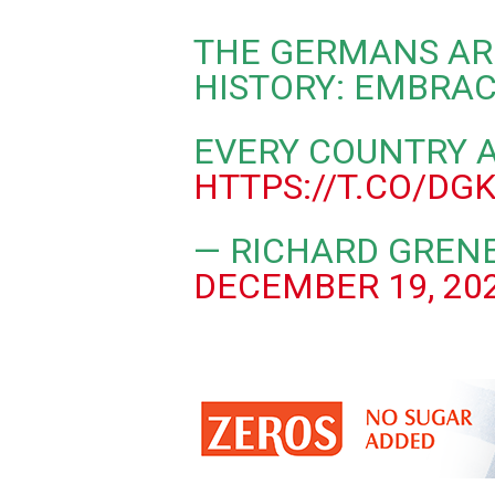
THE GERMANS AR
HISTORY: EMBRACI
EVERY COUNTRY 
HTTPS://T.CO/DG
— RICHARD GREN
DECEMBER 19, 20