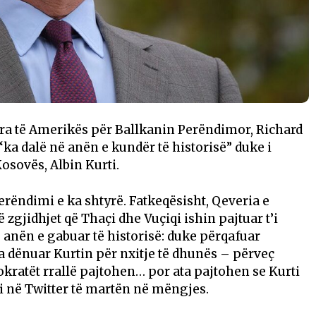
ara të Amerikës për Ballkanin Perëndimor, Richard
ka dalë në anën e kundër të historisë” duke i
osovës, Albin Kurti.
Perëndimi e ka shtyrë. Fatkeqësisht, Qeveria e
 zgjidhjet që Thaçi dhe Vuçiqi ishin pajtuar t’i
anën e gabuar të historisë: duke përqafuar
ka dënuar Kurtin për nxitje të dhunës – përveç
ratët rrallë pajtohen… por ata pajtohen se Kurti
i në Twitter të martën në mëngjes.