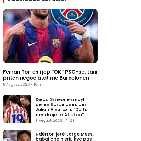
Ferran Torres i jep “OK” PSG-së, tani
priten negociatat me Barcelonën
8 August, 2026 - 16:19
Diego Simeone i mbyll
derën Barcelonës për
Julian Alvarezin: “Do të
qëndrojë te Atletico”
8 August, 2026 - 14:23
Ndërron jetë Jorge Messi,
babai dhe njeriu kyç pas