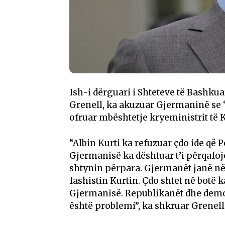
Ish-i dërguari i Shteteve të Bashku
Grenell, ka akuzuar Gjermaninë se “
ofruar mbështetje kryeministrit të K
“Albin Kurti ka refuzuar çdo ide që 
Gjermanisë ka dështuar t’i përqafojë
shtynin përpara. Gjermanët janë në 
fashistin Kurtin. Çdo shtet në botë 
Gjermanisë. Republikanët dhe demok
është problemi”, ka shkruar Grenell