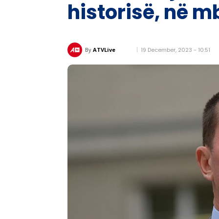
historisë, në m
19 December, 2023 - 10:51
By
ATVLive