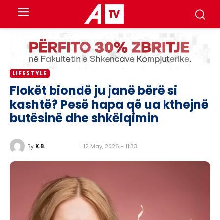
LIFESTYLE
Flokët biondë ju janë bërë si
kashtë? Pesë hapa që ua kthejnë
butësinë dhe shkëlqimin
12 May, 2026 - 11:33
By
K.B.