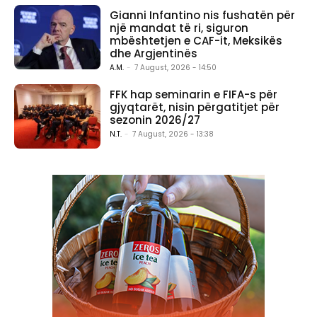
Gianni Infantino nis fushatën për
një mandat të ri, siguron
mbështetjen e CAF-it, Meksikës
dhe Argjentinës
A.M.
-
7 August, 2026 - 14:50
FFK hap seminarin e FIFA-s për
gjyqtarët, nisin përgatitjet për
sezonin 2026/27
N.T.
-
7 August, 2026 - 13:38