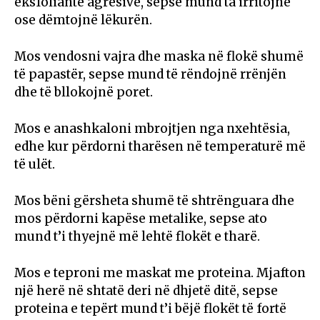
eksfoliantë agresivë, sepse mund ta irritojnë
ose dëmtojnë lëkurën.
Mos vendosni vajra dhe maska në flokë shumë
të papastër, sepse mund të rëndojnë rrënjën
dhe të bllokojnë poret.
Mos e anashkaloni mbrojtjen nga nxehtësia,
edhe kur përdorni tharësen në temperaturë më
të ulët.
Mos bëni gërsheta shumë të shtrënguara dhe
mos përdorni kapëse metalike, sepse ato
mund t’i thyejnë më lehtë flokët e tharë.
Mos e teproni me maskat me proteina. Mjafton
një herë në shtatë deri në dhjetë ditë, sepse
proteina e tepërt mund t’i bëjë flokët të fortë