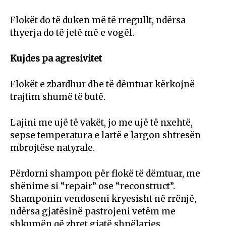
Flokët do të duken më të rregullt, ndërsa
thyerja do të jetë më e vogël.
Kujdes pa agresivitet
Flokët e zbardhur dhe të dëmtuar kërkojnë
trajtim shumë të butë.
Lajini me ujë të vakët, jo me ujë të nxehtë,
sepse temperatura e lartë e largon shtresën
mbrojtëse natyrale.
Përdorni shampon për flokë të dëmtuar, me
shënime si “repair” ose “reconstruct”.
Shamponin vendoseni kryesisht në rrënjë,
ndërsa gjatësinë pastrojeni vetëm me
shkumën që zbret gjatë shpëlarjes.