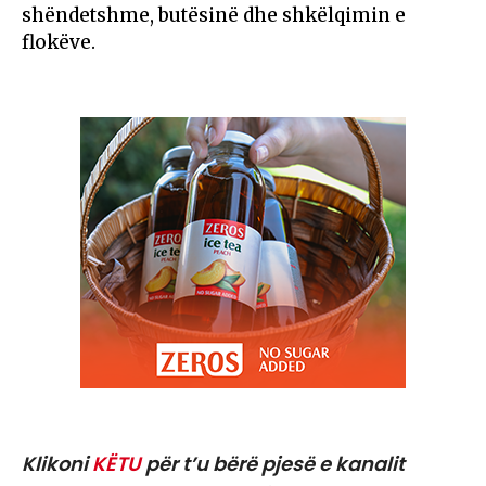
shëndetshme, butësinë dhe shkëlqimin e
flokëve.
Klikoni
KËTU
për t’u bërë pjesë e kanalit