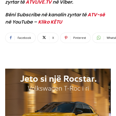
zyrtar të
ATVLIVE.TV
në Viber.
Bëni Subscribe në kanalin zyrtar të
ATV-së
në YouTube –
Kliko KËTU
Facebook
X
Pinterest
Whats