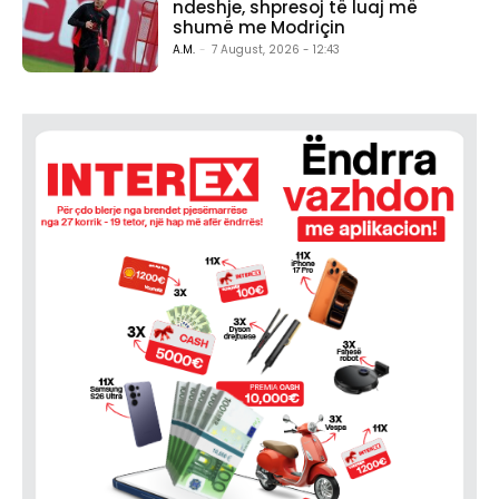
ndeshje, shpresoj të luaj më
shumë me Modriçin
A.M.
-
7 August, 2026 - 12:43