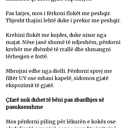
Pas larjes, mos i fërkoni flokët me peshqir.
Thjesht thajini lehtë duke i prekur me peshqir.
Krehini flokët me kujdes, duke nisur nga
majat. Nëse janë shumë të ndjeshëm, përdorni
krehër me dhëmbë të rrallë dhe shmangni
tërheqjen e fortë.
Mbrojini edhe nga dielli. Përdorni sprej me
filtër UV ose mbani kapelë, sidomos gjatë
ekspozimit të gjatë.
Çfarë nuk duhet të bëni pas zbardhjes së
pasuksesshme
Mos përdorni piling për lëkurën e kokës ose