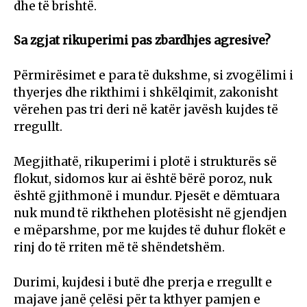
dhe të brishtë.
Sa zgjat rikuperimi pas zbardhjes agresive?
Përmirësimet e para të dukshme, si zvogëlimi i
thyerjes dhe rikthimi i shkëlqimit, zakonisht
vërehen pas tri deri në katër javësh kujdes të
rregullt.
Megjithatë, rikuperimi i plotë i strukturës së
flokut, sidomos kur ai është bërë poroz, nuk
është gjithmonë i mundur. Pjesët e dëmtuara
nuk mund të rikthehen plotësisht në gjendjen
e mëparshme, por me kujdes të duhur flokët e
rinj do të rriten më të shëndetshëm.
Durimi, kujdesi i butë dhe prerja e rregullt e
majave janë çelësi për ta kthyer pamjen e