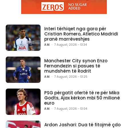
Interi tërhiqet nga gara për
Cristian Romero, Atletico Madridi
pranë marrëveshjes
A.M.
-
7 August, 2026 - 13:34
Manchester City synon Enzo
Fernandezin si pasues të
mundshëm të Rodrit
A.M.
-
7 August, 2026 - 13:25
PSG përgatit ofertë të re për Mika
Godts, Ajax kërkon mbi 50 milionë
euro
A.M.
-
7 August, 2026 - 13:04
Ardon Jashari: Dua të fitojmë çdo