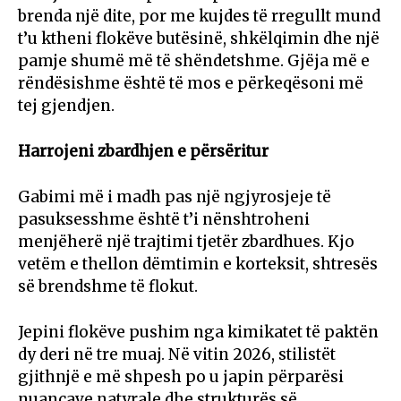
brenda një dite, por me kujdes të rregullt mund
t’u ktheni flokëve butësinë, shkëlqimin dhe një
pamje shumë më të shëndetshme. Gjëja më e
rëndësishme është të mos e përkeqësoni më
tej gjendjen.
Harrojeni zbardhjen e përsëritur
Gabimi më i madh pas një ngjyrosjeje të
pasuksesshme është t’i nënshtroheni
menjëherë një trajtimi tjetër zbardhues. Kjo
vetëm e thellon dëmtimin e korteksit, shtresës
së brendshme të flokut.
Jepini flokëve pushim nga kimikatet të paktën
dy deri në tre muaj. Në vitin 2026, stilistët
gjithnjë e më shpesh po u japin përparësi
nuancave natyrale dhe strukturës së