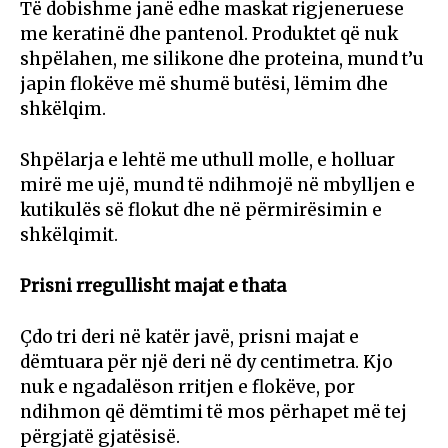
Të dobishme janë edhe maskat rigjeneruese
me keratinë dhe pantenol. Produktet që nuk
shpëlahen, me silikone dhe proteina, mund t’u
japin flokëve më shumë butësi, lëmim dhe
shkëlqim.
Shpëlarja e lehtë me uthull molle, e holluar
mirë me ujë, mund të ndihmojë në mbylljen e
kutikulës së flokut dhe në përmirësimin e
shkëlqimit.
Prisni rregullisht majat e thata
Çdo tri deri në katër javë, prisni majat e
dëmtuara për një deri në dy centimetra. Kjo
nuk e ngadalëson rritjen e flokëve, por
ndihmon që dëmtimi të mos përhapet më tej
përgjatë gjatësisë.