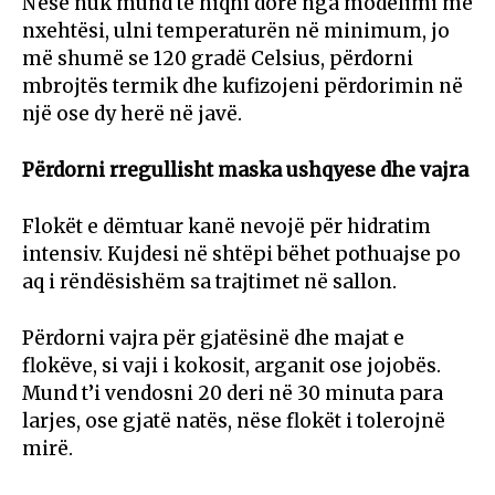
Nëse nuk mund të hiqni dorë nga modelimi me
nxehtësi, ulni temperaturën në minimum, jo
më shumë se 120 gradë Celsius, përdorni
mbrojtës termik dhe kufizojeni përdorimin në
një ose dy herë në javë.
Përdorni rregullisht maska ushqyese dhe vajra
Flokët e dëmtuar kanë nevojë për hidratim
intensiv. Kujdesi në shtëpi bëhet pothuajse po
aq i rëndësishëm sa trajtimet në sallon.
Përdorni vajra për gjatësinë dhe majat e
flokëve, si vaji i kokosit, arganit ose jojobës.
Mund t’i vendosni 20 deri në 30 minuta para
larjes, ose gjatë natës, nëse flokët i tolerojnë
mirë.