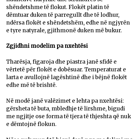
shëndetshme të flokut. Flokët platin të
dëmtuar duken të parregullt dhe të lodhur,
ndërsa flokët e shëndetshëm, edhe në ngjyrën
e tyre natyrale, gjithmonë duken më bukur.
Zgjidhni modelim pa nxehtësi
Tharësja, figaroja dhe piastra janë sfidë e
vërtetë për flokët e dobësuar. Temperaturat e
larta e avullojnë lagështinë dhe i bëjnë flokët
edhe më të brishtë.
Në modë janë valëzimet e lehta pa nxehtësi:
gërsheta të buta, mbledhje të lirshme, bigudi
me ngjitje ose forma të tjera të thjeshta që nuk
e dëmtojnë flokun.