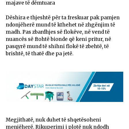
majave të dëmtuara
Dëshira e thjeshtë për ta freskuar pak pamjen
ndonjëherë mund të kthehet në zhgënjim të
madh. Pas zbardhjes së flokëve, në vend të
nuancës së ftohtë bionde që keni pritur, në
pasqyrë mund të shihni flokë të zbehtë, të
brishtë, të thatë dhe pa jetë.
Megjithatë, nuk duhet të shqetësoheni
menjëherë. Rikuperimi i plotë nuk ndodh