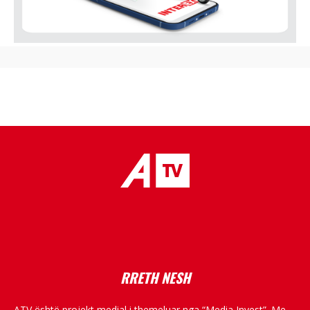
placeholder text
RRETH NESH
ATV është projekt medial i themeluar nga “Media Invest”. Me