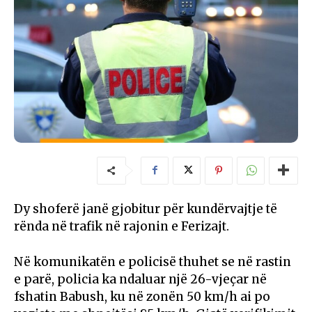
Dy shoferë janë gjobitur për kundërvajtje të
rënda në trafik në rajonin e Ferizajt.
Në komunikatën e policisë thuhet se në rastin
e parë, policia ka ndaluar një 26-vjeçar në
fshatin Babush, ku në zonën 50 km/h ai po