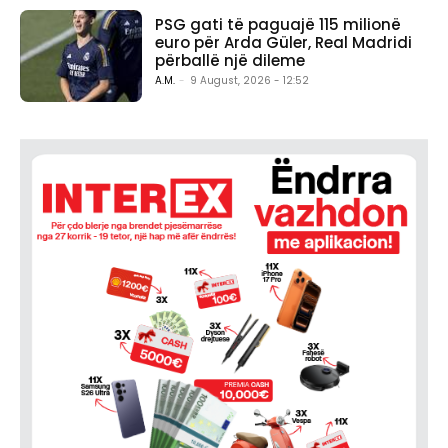
PSG gati të paguajë 115 milionë
euro për Arda Güler, Real Madridi
përballë një dileme
A.M.
-
9 August, 2026 - 12:52