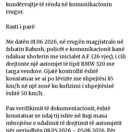
kundërvajtje të rënda në komunikacionin
rrugor.
Rasti i parë:
Me datën 01.06 2026, në rrugën magjistrale në
fshatin Babush, policët e komunikacionit kanë
ndaluar shoferin me inicialet A.F. (26 vjeç), i cili
drejtonte një automjet të tipit BMW 320 me
targa vendore. Gjatë kontrollit është
konstatuar se ai po lëvizte me shpejtësi 85
km/h në një zonë ku kufizimi i shpejtësisë
është 50 km/h.
Pas verifikimit të dokumentacionit, është
konstatuar se ndaj tij ishte në fuqi masa
mbrojtëse e ndalimit të drejtimit të automjetit
për periudhën 08.05.2026 – 05.08.2026. Për