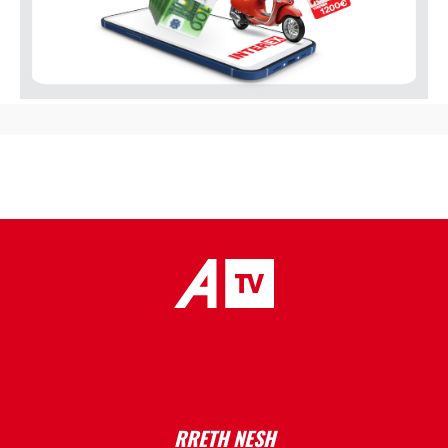
placeholder text
RRETH NESH