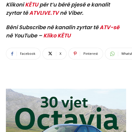
Klikoni
KËTU
për t’u bërë pjesë e kanalit
zyrtar të
ATVLIVE.TV
në Viber.
Bëni Subscribe në kanalin zyrtar të
ATV-së
në YouTube –
Kliko KËTU
Facebook
X
Pinterest
Whats