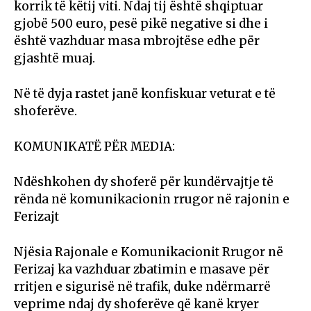
korrik të këtij viti. Ndaj tij është shqiptuar
gjobë 500 euro, pesë pikë negative si dhe i
është vazhduar masa mbrojtëse edhe për
gjashtë muaj.
Në të dyja rastet janë konfiskuar veturat e të
shoferëve.
KOMUNIKATË PËR MEDIA:
Ndëshkohen dy shoferë për kundërvajtje të
rënda në komunikacionin rrugor në rajonin e
Ferizajt
Njësia Rajonale e Komunikacionit Rrugor në
Ferizaj ka vazhduar zbatimin e masave për
rritjen e sigurisë në trafik, duke ndërmarrë
veprime ndaj dy shoferëve që kanë kryer