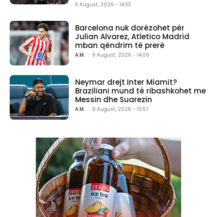
9 August, 2026 - 14:33
Barcelona nuk dorëzohet për
Julian Alvarez, Atletico Madrid
mban qëndrim të prerë
A.M.
-
9 August, 2026 - 14:09
Neymar drejt Inter Miamit?
Braziliani mund të ribashkohet me
Messin dhe Suarezin
A.M.
-
9 August, 2026 - 13:57