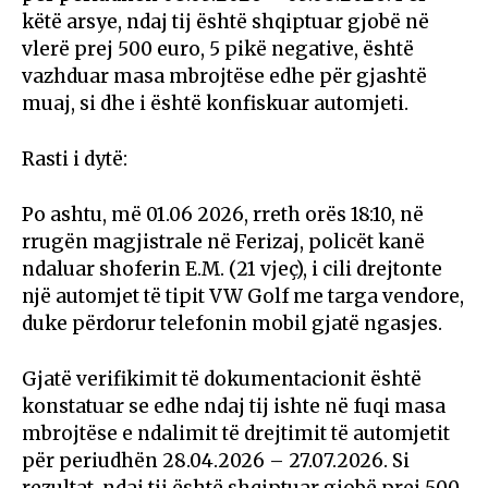
këtë arsye, ndaj tij është shqiptuar gjobë në
vlerë prej 500 euro, 5 pikë negative, është
vazhduar masa mbrojtëse edhe për gjashtë
muaj, si dhe i është konfiskuar automjeti.
Rasti i dytë:
Po ashtu, më 01.06 2026, rreth orës 18:10, në
rrugën magjistrale në Ferizaj, policët kanë
ndaluar shoferin E.M. (21 vjeç), i cili drejtonte
një automjet të tipit VW Golf me targa vendore,
duke përdorur telefonin mobil gjatë ngasjes.
Gjatë verifikimit të dokumentacionit është
konstatuar se edhe ndaj tij ishte në fuqi masa
mbrojtëse e ndalimit të drejtimit të automjetit
për periudhën 28.04.2026 – 27.07.2026. Si