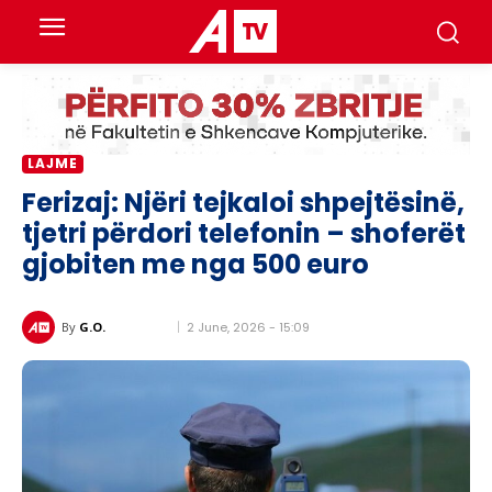
LAJME
Ferizaj: Njëri tejkaloi shpejtësinë,
tjetri përdori telefonin – shoferët
gjobiten me nga 500 euro
2 June, 2026 - 15:09
By
G.O.