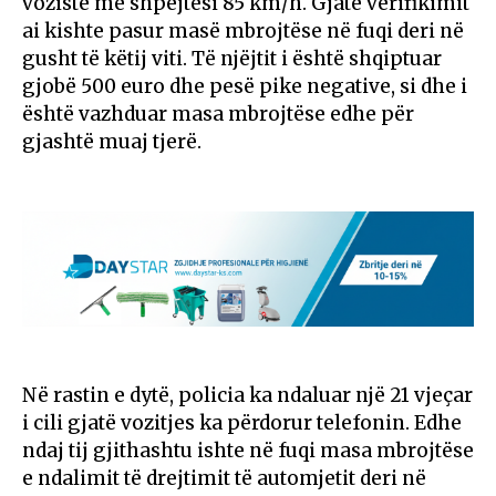
voziste me shpejtësi 85 km/h. Gjatë verifikimit
ai kishte pasur masë mbrojtëse në fuqi deri në
gusht të këtij viti. Të njëjtit i është shqiptuar
gjobë 500 euro dhe pesë pike negative, si dhe i
është vazhduar masa mbrojtëse edhe për
gjashtë muaj tjerë.
Në rastin e dytë, policia ka ndaluar një 21 vjeçar
i cili gjatë vozitjes ka përdorur telefonin. Edhe
ndaj tij gjithashtu ishte në fuqi masa mbrojtëse
e ndalimit të drejtimit të automjetit deri në