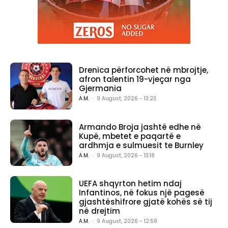
Drenica përforcohet në mbrojtje,
afron talentin 19-vjeçar nga
Gjermania
A.M.
-
9 August, 2026 - 13:23
Armando Broja jashtë edhe në
Kupë, mbetet e paqartë e
ardhmja e sulmuesit te Burnley
A.M.
-
9 August, 2026 - 13:18
UEFA shqyrton hetim ndaj
Infantinos, në fokus një pagesë
gjashtëshifrore gjatë kohës së tij
në drejtim
A.M.
-
9 August, 2026 - 12:58