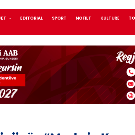
JET
EDITORIAL
SPORT
NOFILT
KULTURË
TO