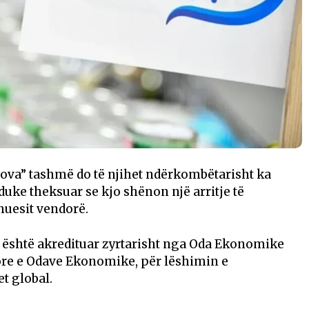
sova” tashmë do të njihet ndërkombëtarisht ka
ke theksuar se kjo shënon një arritje të
huesit vendorë.
 është akredituar zyrtarisht nga Oda Ekonomike
re e Odave Ekonomike, për lëshimin e
et global.