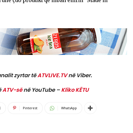
a dhe çdo produkt që mban emrin “Made in
nalit zyrtar të
ATVLIVE.TV
në Viber.
ë
ATV-së
në YouTube –
Kliko KËTU
X
Pinterest
WhatsApp