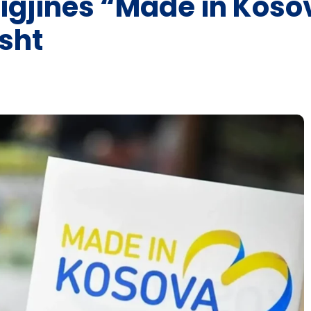
rigjinës “Made in Koso
sht