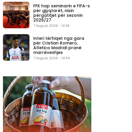
FFK hap seminarin e FIFA-s
për gjyqtarët, nisin
përgatitjet për sezonin
2026/27
7 August, 2026 - 13:38
Interi tërhiqet nga gara
për Cristian Romero,
Atletico Madridi pranë
marrëveshjes
7 August, 2026 - 13:34