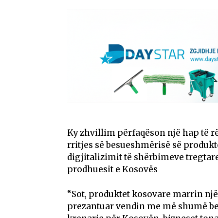
Ky zhvillim përfaqëson një hap të rë
rritjes së besueshmërisë së produk
digjitalizimit të shërbimeve tregta
prodhuesit e Kosovës
“Sot, produktet kosovare marrin një 
prezantuar vendin me më shumë be