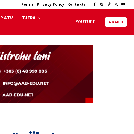
Për ne
Privacy Policy
Kontakti
P ATV
TJERA
YOUTUBE
A RADIO