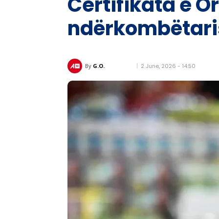
Certifikata e O
ndërkombëtari
2 June, 2026 - 14:50
By
G.O.