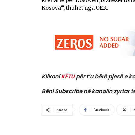
krenarie për Kosovën, bizneset ton
Kosova’”, thuhet nga OEK.
Klikoni
KËTU
për t’u bërë pjesë e ka
Bëni Subscribe në kanalin zyrtar t
Facebook
Share