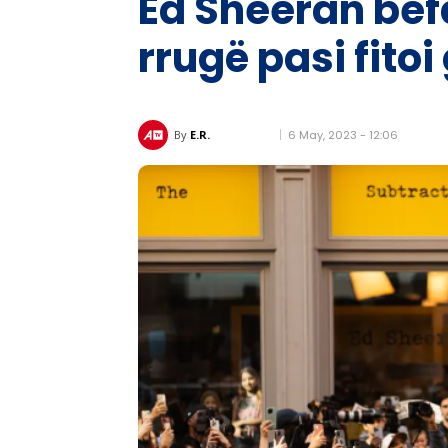
Ed Sheeran bef
rrugë pasi fitoi
6 May, 2023 - 12:06
By
E.R.