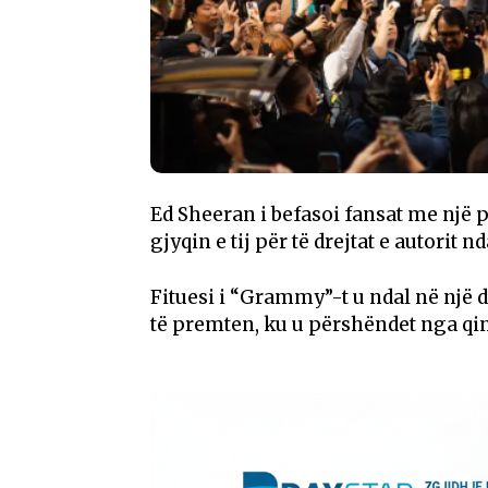
Ed Sheeran i befasoi fansat me një 
gjyqin e tij për të drejtat e autorit 
Fituesi i “Grammy”-t u ndal në një dy
të premten, ku u përshëndet nga qin