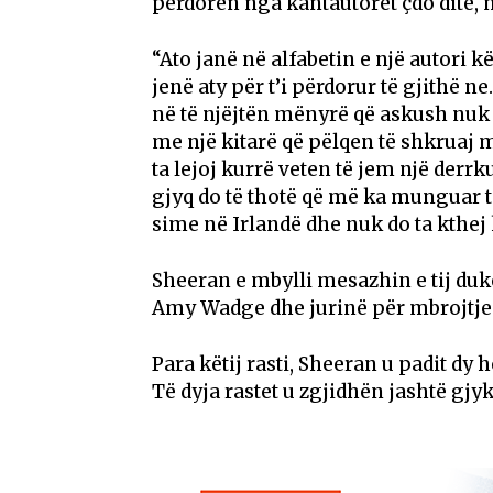
përdoren nga kantautorët çdo ditë, në
“Ato janë në alfabetin e një autori 
jenë aty për t’i përdorur të gjithë 
në të njëjtën mënyrë që askush nuk 
me një kitarë që pëlqen të shkruaj 
ta lejoj kurrë veten të jem një derr
gjyq do të thotë që më ka munguar 
sime në Irlandë dhe nuk do ta kthej k
Sheeran e mbylli mesazhin e tij duk
Amy Wadge dhe jurinë për mbrojtjen 
Para këtij rasti, Sheeran u padit dy h
Të dyja rastet u zgjidhën jashtë gjyk