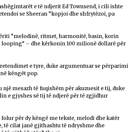
ashëgimtarët e të ndjerit Ed Townsend, i cili ishte
tendoi se Sheeran “kopjoi dhe shfrytëzoi, pa
iti “melodinë, ritmet, harmonitë, basin, korin
 looping” – dhe kërkonin 100 milionë dollarë për
retendimet e tyre, duke argumentuar se përparimi
m në këngët pop.
au një mesazh të fuqishëm për akuzuesit e tij, duke
n e gjyshes së tij të ndjerë për të zgjidhur
e folur për dy këngë me tekste, melodi dhe katër
 të cilat janë gjithashtu të ndryshme dhe