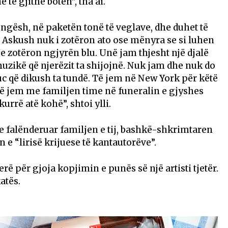
 të gjithë botën”, tha ai.
këngësh, në paketën tonë të veglave, dhe duhet të
ne. Askush nuk i zotëron ato ose mënyra se si luhen
e zotëron ngjyrën blu. Unë jam thjesht një djalë
muzikë që njerëzit ta shijojnë. Nuk jam dhe nuk do
kuc që dikush ta tundë. Të jem në New York për këtë
të jem me familjen time në funeralin e gjyshes
urrë atë kohë”, shtoi ylli.
e falënderuar familjen e tij, bashkë-shkrimtaren
e “lirisë krijuese të kantautorëve”.
erë për gjoja kopjimin e punës së një artisti tjetër.
atës.