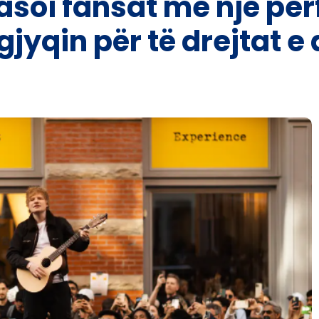
asoi fansat me një pe
 gjyqin për të drejtat e 