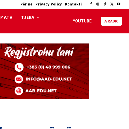
Për ne
Privacy Policy
Kontakti
P ATV
TJERA
YOUTUBE
A RADIO