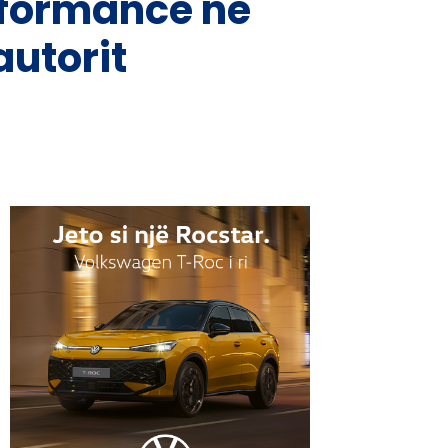
rformancë në
autorit