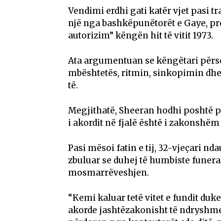
Vendimi erdhi gati katër vjet pasi tr
një nga bashkëpunëtorët e Gaye, pre
autorizim” këngën hit të vitit 1973.
Ata argumentuan se këngëtari përsër
mbështetës, ritmin, sinkopimin dhe
të.
Megjithatë, Sheeran hodhi poshtë p
i akordit në fjalë është i zakonshë
Pasi mësoi fatin e tij, 32-vjeçari nd
zbuluar se duhej të humbiste funerali
mosmarrëveshjen.
“Kemi kaluar tetë vitet e fundit duk
akorde jashtëzakonisht të ndryshme,