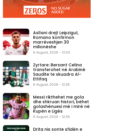
Asllani drejt Leipzigut,
Romano konfirmon
marrëveshjen 30
milionëshe
6 August, 2026 - 13:00
Zyrtare: Bersant Celina
transferohet në Arabinë
Saudite te skuadra Al-
Ettifaq
6 August, 2026 - 12:38
Messi rikthehet me gola
dhe shkruan histori, bëhet
golashënuesi më i mirë në
Kupën e Ligës
6 August, 2026 - 12:36
Drita nis sonte sfidën e