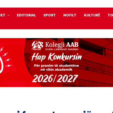
JET
EDITORIAL
SPORT
NOFILT
KULTURË
TO