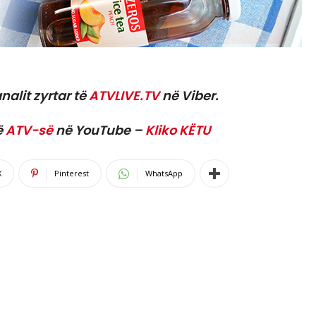
nalit zyrtar të
ATVLIVE.TV
në Viber.
ë
ATV-së
në YouTube –
Kliko KËTU
X
Pinterest
WhatsApp