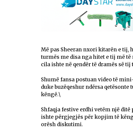
Më pas Sheeran nxori kitarën e tij, 
turmës me disa nga hitet e tij më t
cila ishte në qendër të dramës së tij t
Shumë fansa postuan video të mini-
duke buzëqeshur ndërsa qetësonte 
këngë.\
Shfaqja festive erdhi vetëm një ditë 
ishte përgjegjës për kopjim të këng
orësh diskutimi.