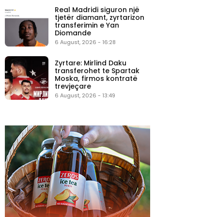
Real Madridi siguron një
tjetër diamant, zyrtarizon
transferimin e Yan
Diomande
6 August, 2026 - 16:28
Zyrtare: Mirlind Daku
transferohet te Spartak
Moska, firmos kontratë
trevjeçare
6 August, 2026 - 13:49