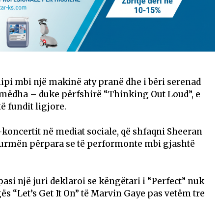
hipi mbi një makinë aty pranë dhe i bëri serenad
ë mëdha – duke përfshirë “Thinking Out Loud”, e
ë fundit ligjore.
koncertit në mediat sociale, që shfaqni Sheeran
turmën përpara se të performonte mbi gjashtë
pasi një juri deklaroi se këngëtari i “Perfect” nuk
ës “Let’s Get It On” të Marvin Gaye pas vetëm tre