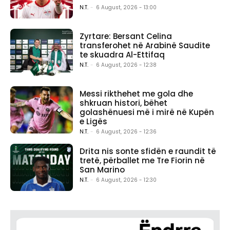
N.T.
-
6 August, 2026 - 13:00
Zyrtare: Bersant Celina
transferohet në Arabinë Saudite
te skuadra Al-Ettifaq
N.T.
-
6 August, 2026 - 12:38
Messi rikthehet me gola dhe
shkruan histori, bëhet
golashënuesi më i mirë në Kupën
e Ligës
N.T.
-
6 August, 2026 - 12:36
Drita nis sonte sfidën e raundit të
tretë, përballet me Tre Fiorin në
San Marino
N.T.
-
6 August, 2026 - 12:30