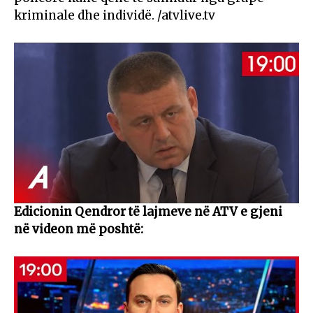
kriminale dhe individë. /atvlive.tv
Edicionin Qendror të lajmeve në ATV e gjeni
në videon më poshtë: