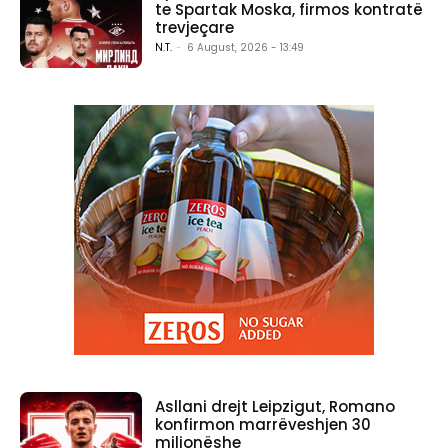
te Spartak Moska, firmos kontratë
trevjeçare
N.T.
-
6 August, 2026 - 13:49
Asllani drejt Leipzigut, Romano
konfirmon marrëveshjen 30
milionëshe