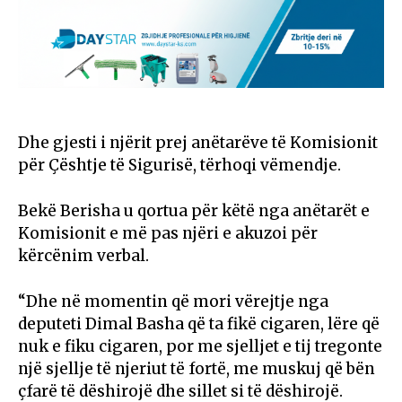
Dhe gjesti i njërit prej anëtarëve të Komisionit
për Çështje të Sigurisë, tërhoqi vëmendje.
Bekë Berisha u qortua për këtë nga anëtarët e
Komisionit e më pas njëri e akuzoi për
kërcënim verbal.
“Dhe në momentin që mori vërejtje nga
deputeti Dimal Basha që ta fikë cigaren, lëre që
nuk e fiku cigaren, por me sjelljet e tij tregonte
një sjellje të njeriut të fortë, me muskuj që bën
çfarë të dëshirojë dhe sillet si të dëshirojë.