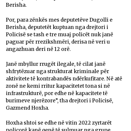
Berisha.
Por, para zënkës mes deputetëve Dugolli e
Berisha, deputetët kuptuan nga drejtori i
Policisë se tash e tre muaj policët nuk janë
paguar për rrezikshmëri, derisa në veri u
angazhuan deri në 12 orë.
Janë mbyllur rrugët ilegale, të cilat janë
shfrytëzuar nga strukturat kriminale për
aktivitete të kontrabandës ndërkufitare. Në atë
zonë ne kemi rritur kapacitetet tona si në
infrastrukturë, por edhe në kapacitete të
burimeve njerëzore”, tha drejtori i Policisë,
Gazmend Hoxha.
Hoxha shtoi se edhe në vitin 2022 zyrtarët
policorë kanë qenë të sulmuar nga grupe