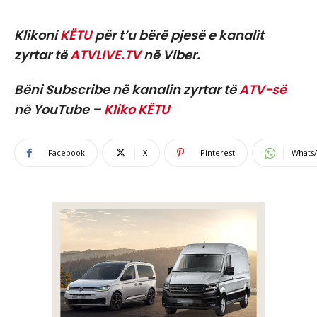
Klikoni
KËTU
për t’u bërë pjesë e kanalit
zyrtar të
ATVLIVE.TV
në Viber.
Bëni Subscribe në kanalin zyrtar të
ATV-së
në YouTube –
Kliko KËTU
Facebook
X
Pinterest
Whats