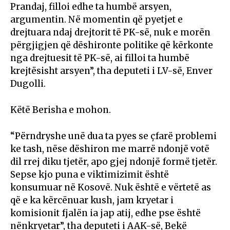
Prandaj, filloi edhe ta humbë arsyen,
argumentin. Në momentin që pyetjet e
drejtuara ndaj drejtorit të PK-së, nuk e morën
përgjigjen që dëshironte politike që kërkonte
nga drejtuesit të PK-së, ai filloi ta humbë
krejtësisht arsyen”, tha deputeti i LV-së, Enver
Dugolli.
Këtë Berisha e mohon.
“Përndryshe unë dua ta pyes se çfarë problemi
ke tash, nëse dëshiron me marrë ndonjë votë
dil rrej diku tjetër, apo gjej ndonjë formë tjetër.
Sepse kjo puna e viktimizimit është
konsumuar në Kosovë. Nuk është e vërtetë as
që e ka kërcënuar kush, jam kryetar i
komisionit fjalën ia jap atij, edhe pse është
nënkryetar”, tha deputeti i AAK-së, Bekë