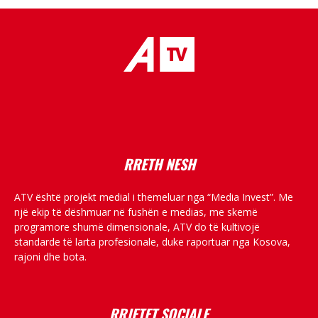
placeholder text
RRETH NESH
ATV është projekt medial i themeluar nga “Media Invest”. Me
një ekip të dëshmuar në fushën e medias, me skemë
programore shumë dimensionale, ATV do të kultivojë
standarde të larta profesionale, duke raportuar nga Kosova,
rajoni dhe bota.
RRJETET SOCIALE