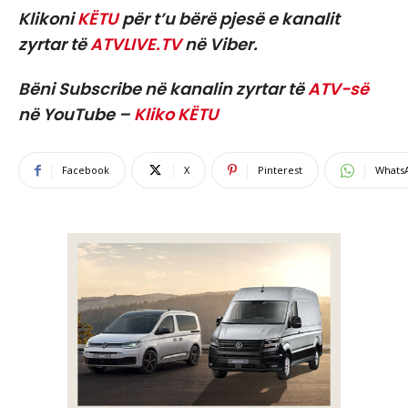
Klikoni
KËTU
për t’u bërë pjesë e kanalit
zyrtar të
ATVLIVE.TV
në Viber.
Bëni Subscribe në kanalin zyrtar të
ATV-së
në YouTube –
Kliko KËTU
Facebook
X
Pinterest
Whats