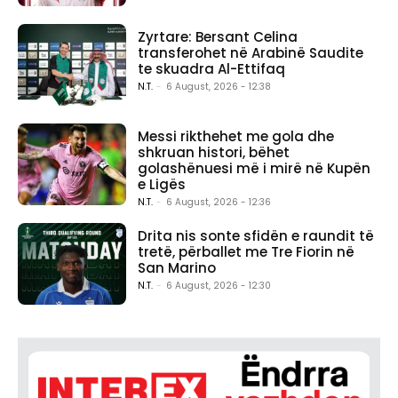
Zyrtare: Bersant Celina
transferohet në Arabinë Saudite
te skuadra Al-Ettifaq
N.T.
-
6 August, 2026 - 12:38
Messi rikthehet me gola dhe
shkruan histori, bëhet
golashënuesi më i mirë në Kupën
e Ligës
N.T.
-
6 August, 2026 - 12:36
Drita nis sonte sfidën e raundit të
tretë, përballet me Tre Fiorin në
San Marino
N.T.
-
6 August, 2026 - 12:30