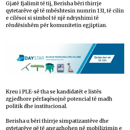
Gjatë fjalimit të tij, Berisha bëri thirrje
qytetarëve që të mbështesin numrin 131, të cilin
e cilësoi si simbol të një ndryshimi të
rëndësishëm për komunitetin egjiptian.
Kreu i PLE-së tha se kandidatët e listës
zgjedhore përfaqësojnë potencial të madh
politik dhe institucional.
Berisha u bëri thirrje simpatizantëve dhe
qytetarëve që të angazhohen në mobilizimin e