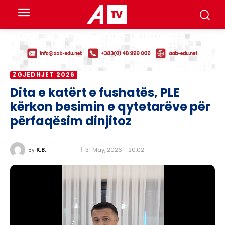
ZGJEDHJET 2026
Dita e katërt e fushatës, PLE
kërkon besimin e qytetarëve për
përfaqësim dinjitoz
31 May, 2026 - 20:02
By
K.B.