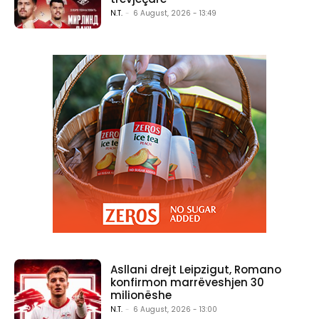
N.T.
-
6 August, 2026 - 13:49
Asllani drejt Leipzigut, Romano
konfirmon marrëveshjen 30
milionëshe
N.T.
-
6 August, 2026 - 13:00