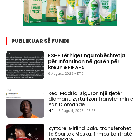
PUBLIKUAR SË FUNDI
FSHF tërhiqet nga mbështetja
për Infantinon në garën për
kreun e FIFA-s
6 August, 2026 - 17:10
Real Madridi siguron një tjetër
diamant, zyrtarizon transferimin e
Yan Diomande
N.T.
-
6 August, 2026 - 16:28
Zyrtare: Mirlind Daku transferohet
te Spartak Moska, firmos kontratë
trevjeçare